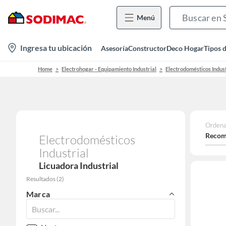
Menú
location-
Ingresa tu ubicación
Asesoría
Constructor
Deco Hogar
Tipos 
icon
Home
Electrohogar - Equipamiento Industrial
Electrodomésticos Indust
Ordena
Recom
Electrodomésticos
Industrial
Licuadora Industrial
Resultados
(
2
)
Marca