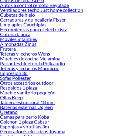
Carros de feria Acero
Autos a control remoto Beyblade
Ventiladores techo Just home collection
Cubetas de hielo
Cerraduras y quincalleria Fixser
Limpiapies Cauchiplas
Herramientas para el electricista
Cotona blanca
Moviles infantiles
Almohadas Zinus
Frutera
Teteras y lecheros Wens
Muebles de cocina Melamina
Parlantes bluetooth Polk audio
Teteras y lecheros Marmicoc
Impresion 3d
Sofas Poliéster
Otros accesorios outdoor
Respaldos 1 plaza
Mueble vanitorio pequeño
Ollas Keep
Tablero estructural 18 mm
Baterias externas Ugreen
Uretano
Camas para perro Koba
Colchon 1 plaza Cabsur
Esponjas y virutillas 3m
Generadores electricos Toyama