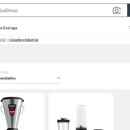
Search
Bar
de Entrega
rial
Licuadora Industrial
r por
:
endados