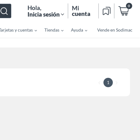
0
Hola
,
Mi
cuenta
Inicia sesión
Tarjetas y cuentas
Tiendas
Ayuda
Vende en Sodimac
1