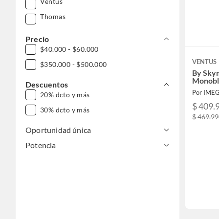
Ventus
Thomas
Precio
$40.000 - $60.000
VENTUS
$350.000 - $500.000
By Sky
Monobl
Descuentos
Por IME
20% dcto y más
$ 409.
30% dcto y más
$ 469.9
Oportunidad única
Potencia