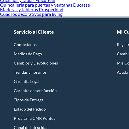
Cuchillos y tablas Epicurean
Quincalleria para puertas y ventanas Ducasse
Maderas y tableros Prosperidad
Cuadros decorativos para living
Servicio al Cliente
Mi C
Contáctanos
Regist
Medios de Pago
Cambi
Cambios y Devoluciones
Mis C
Tiendas y horarios
Ayuda
Garantía Legal
Garantía de satisfacción
Tipos de Entrega
Estado del Pedido
Programa CMR Puntos
Canal de Integridad