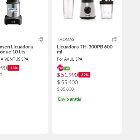
THOMAS
msen Licuadora
Licuadora TH-300PB 600
oque 10 Lts
ml
GA VENTUS SPA
Por AVUL SPA
990
-13%
$ 51.990
90
-39%
$ 55.400
$ 85.800
Envío
gratis