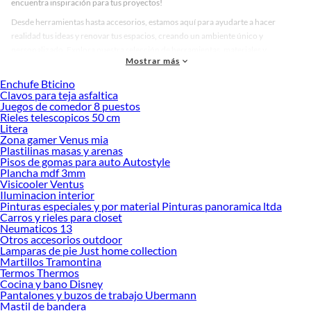
encuentra inspiración para tus proyectos!
Desde herramientas hasta accesorios, estamos aquí para ayudarte a hacer
realidad tus ideas y renovar tus espacios, creando un ambiente único y
personalizado. Explora nuestra selección de herramientas, materiales y
Mostrar más
accesorios de calidad que te ayudarán a crear un espacio más tú.
Enchufe Bticino
Desde remodelaciones hasta proyectos de decoración, estamos aquí para hacer
Clavos para teja asfaltica
tus ideas realidad. ¡Visítanos y encuentra todo lo que tenemos para ofrecerte en
Juegos de comedor 8 puestos
Equipamiento Industrial!
Rieles telescopicos 50 cm
Litera
Explora la variedad de productos de Equipamiento Industrial en
Zona gamer Venus mia
Sodimac
Plastilinas masas y arenas
Pisos de gomas para auto Autostyle
Herramientas, materiales y accesorios de calidad para tus proyectos y
Plancha mdf 3mm
renovación de espacios. ¡Visítanos y descubre todo lo que tenemos para
Visicooler Ventus
ofrecerte!
Iluminacion interior
Pinturas especiales y por material Pinturas panoramica ltda
Encuentra una amplia variedad de productos de Equipamiento Industrial en
Carros y rieles para closet
Sodimac. Encuentra todo lo necesario para tus proyectos de renovación y
Neumaticos 13
Otros accesorios outdoor
decoración. ¡Visítanos y haz tus ideas realidad!
Lamparas de pie Just home collection
Martillos Tramontina
Termos Thermos
Cocina y bano Disney
Pantalones y buzos de trabajo Ubermann
Mastil de bandera