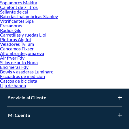
Sopladores Makita
Calefont de 7 litros
Sellante de cal
Baterias inalambricas Stanley
Vitrificantes Sipa
Fresadoras
Radios Glc
Carretillas y ruedas Lioi
Pinturas Algifol
Veladores Tvilum
Cancamos Fixser
Alfombra de goma eva
Air fryer Fdv
Sillas de auto Nuna
Encimeras Fdv
Bowls y asaderas Luminarc
Escuadras de medicion
Cascos de bicicleta
Lija de banda
Servicio al Cliente
Mi Cuenta