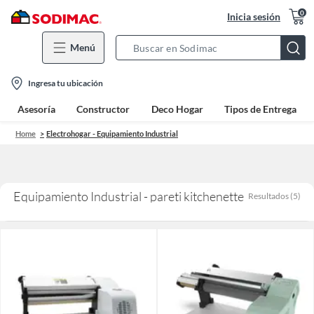
0
Inicia sesión
Menú
Search
Bar
location-
Ingresa tu ubicación
icon
Asesoría
Constructor
Deco Hogar
Tipos de Entrega
Home
Electrohogar - Equipamiento Industrial
Equipamiento Industrial - pareti kitchenette
Resultados
(
5
)