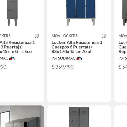
CKERS
MOVILOCKERS
MOV
Alta Resistencia 1
Locker Alta Resistencia 3
Lock
3 Puerta(s)
Cuerpos 6 Puerta(s)
Cuer
x45 cm Gris Eco
83x170x45 cm Azul
Rep
Gris
IMAC
Por SODIMAC
Por
990
$ 359.990
$ 5