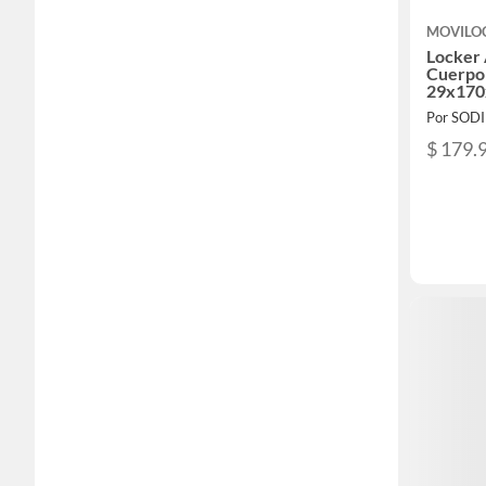
MOVILO
Locker 
Cuerpo 
29x170
Por SOD
$ 179.