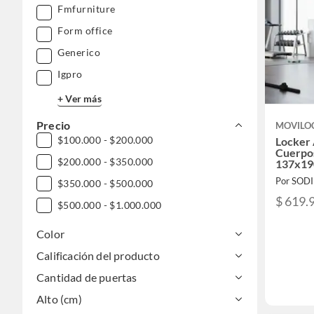
Fmfurniture
Form office
Generico
Igpro
+ Ver más
Precio
MOVILO
$100.000 - $200.000
Locker 
Cuerpos
$200.000 - $350.000
137x19
Por SOD
$350.000 - $500.000
$ 619.
$500.000 - $1.000.000
Color
Calificación del producto
Cantidad de puertas
Alto (cm)