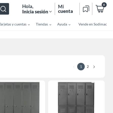
0
Hola
,
Mi
cuenta
Inicia sesión
Tarjetas y cuentas
Tiendas
Ayuda
Vende en Sodimac
1
2