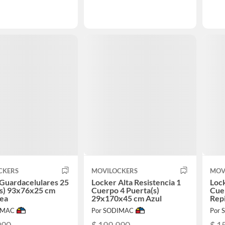
CKERS
MOVILOCKERS
MOV
Guardacelulares 25
Locker Alta Resistencia 1
Lock
(s) 93x76x25 cm
Cuerpo 4 Puerta(s)
Cuer
nea
29x170x45 cm Azul
Rep
Gris
IMAC
Por SODIMAC
Por