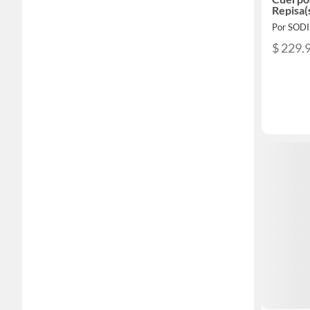
Repisa
Gris Ec
Por SOD
$ 229.