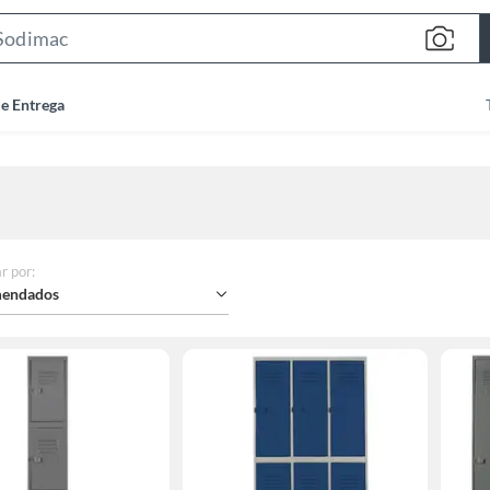
Search
Bar
de Entrega
r por
:
endados