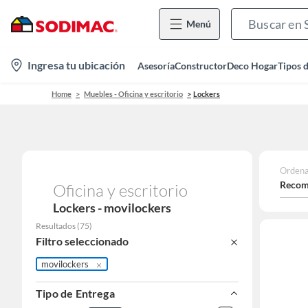
Menú
location-
Ingresa tu ubicación
Asesoría
Constructor
Deco Hogar
Tipos 
icon
Home
Muebles - Oficina y escritorio
Lockers
Ordena
Recom
Oficina y escritorio
Lockers - movilockers
Resultados
(
75
)
Filtro seleccionado
movilockers
Tipo de Entrega