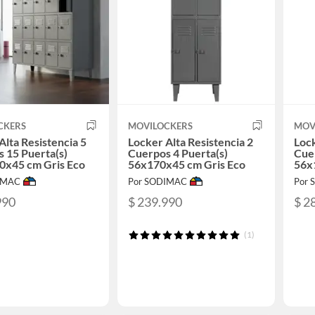
CKERS
MOVILOCKERS
MOV
Alta Resistencia 5
Locker Alta Resistencia 2
Lock
 15 Puerta(s)
Cuerpos 4 Puerta(s)
Cuer
0x45 cm Gris Eco
56x170x45 cm Gris Eco
56x
IMAC
Por SODIMAC
Por
990
$ 239.990
$ 2
(1)