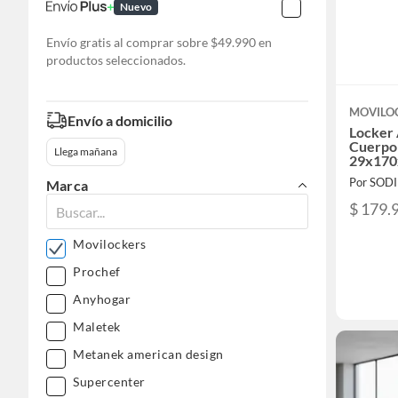
Nuevo
Envío gratis al comprar sobre $49.990 en
productos seleccionados.
MOVILO
Envío a domicilio
Locker 
Cuerpo 
Llega mañana
29x170
Por SOD
Marca
$ 179.
Movilockers
Prochef
Anyhogar
Maletek
Metanek american design
Supercenter