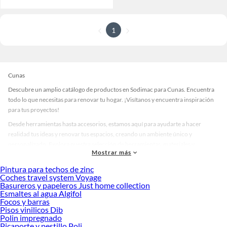
1
Cunas
Descubre un amplio catálogo de productos en Sodimac para Cunas. Encuentra
todo lo que necesitas para renovar tu hogar. ¡Visítanos y encuentra inspiración
para tus proyectos!
Desde herramientas hasta accesorios, estamos aquí para ayudarte a hacer
realidad tus ideas y renovar tus espacios, creando un ambiente único y
personalizado. Explora nuestra selección de herramientas, materiales y
Mostrar más
accesorios de calidad que te ayudarán a crear un espacio más tú.
Pintura para techos de zinc
Desde remodelaciones hasta proyectos de decoración, estamos aquí para hacer
Coches travel system Voyage
tus ideas realidad. ¡Visítanos y encuentra todo lo que tenemos para ofrecerte en
Basureros y papeleros Just home collection
Cunas!
Esmaltes al agua Algifol
Focos y barras
Explora la variedad de productos de Cunas en Sodimac
Pisos vinilicos Dib
Polin impregnado
Herramientas, materiales y accesorios de calidad para tus proyectos y
Picaporte y pestillo Poli