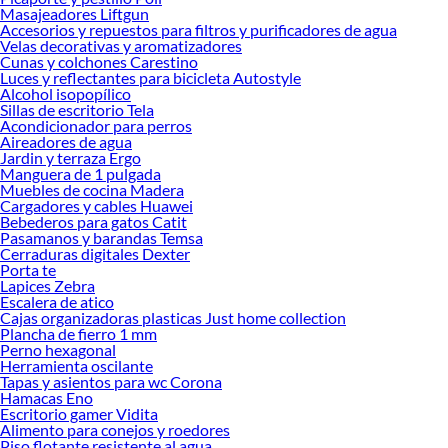
renovación de espacios. ¡Visítanos y descubre todo lo que tenemos para
Masajeadores Liftgun
ofrecerte!
Accesorios y repuestos para filtros y purificadores de agua
Velas decorativas y aromatizadores
Encuentra una amplia variedad de productos de Cunas en Sodimac. Encuentra
Cunas y colchones Carestino
todo lo necesario para tus proyectos de renovación y decoración. ¡Visítanos y
Luces y reflectantes para bicicleta Autostyle
haz tus ideas realidad!
Alcohol isopopílico
Sillas de escritorio Tela
Acondicionador para perros
Aireadores de agua
Jardin y terraza Ergo
Manguera de 1 pulgada
Muebles de cocina Madera
Cargadores y cables Huawei
Bebederos para gatos Catit
Pasamanos y barandas Temsa
Cerraduras digitales Dexter
Porta te
Lapices Zebra
Escalera de atico
Cajas organizadoras plasticas Just home collection
Plancha de fierro 1 mm
Perno hexagonal
Herramienta oscilante
Tapas y asientos para wc Corona
Hamacas Eno
Escritorio gamer Vidita
Alimento para conejos y roedores
Piso flotante resistente al agua