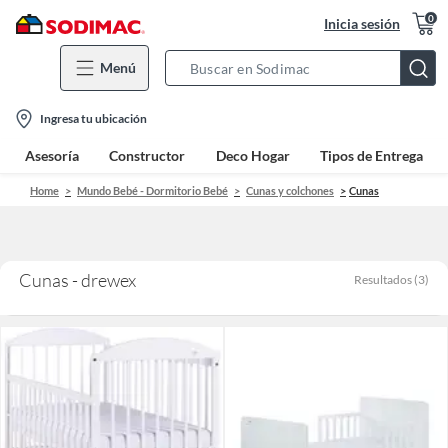
0
Inicia sesión
Menú
Search
Bar
location-
Ingresa tu ubicación
icon
Asesoría
Constructor
Deco Hogar
Tipos de Entrega
Home
Mundo Bebé - Dormitorio Bebé
Cunas y colchones
Cunas
Cunas - drewex
Resultados
(
3
)