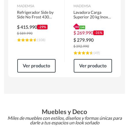
MADEMSA
MADEMSA
Refrigerador Side by
Lavadora Carga
Side No Frost 430
Superior 20 kg Inox
Litros Negro
MDWMT20S
MAS430B
$
415.990
-29%
$
269.990
-31%
$
589.990
$
279.990
(
108
)
$
392.990
(
49
)
Ver producto
Ver producto
Muebles y Deco
Miles de muebles con estilos, diseños y formas únicas para
darle a tus espacios un look soñado