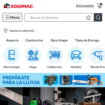
0
Inicia sesión
Menú
Search
Bar
location-
Ingresa tu ubicación
icon
Asesoría
Constructor
Deco Hogar
Tipos de Entrega
Electrohogar
Hogar
Calefacción
Muebles
Mundo Pro