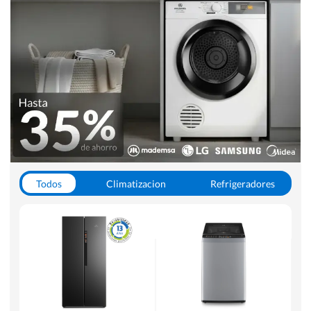
Todos
Climatizacion
Refrigeradores
Lavado y Secado
Cocinas
Aspiradoras
Hornos y Microondas
Otros