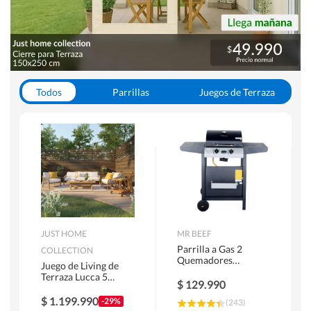
Todos
Parrillas
Juegos de Terraza
Toldos
JUST HOME
MR BEEF
Parrilla a Gas 2
COLLECTION
Quemadores
Juego de Living de
Bandejas Laterales
Terraza Lucca 5
$
129.990
Personas Natural
$
1.199.990
-29%
(
243
)