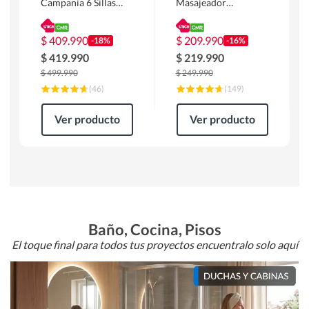
Campania 6 Sillas
Masajeador
Mesa Rectangular
Calentador 1 cuerpo
180 x 90 x 76 cm
Atlanta 91x101x94
Café
cm Negro
$
409.990
$
209.990
-18%
-16%
$
419.990
$
219.990
$
499.990
$
249.990
(
46
)
(
149
)
Ver producto
Ver producto
Baño, Cocina, Pisos
El toque final para todos tus proyectos encuentralo solo aquí