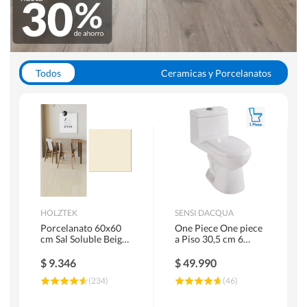
Todos
Ceramicas y Porcelanatos
Calefont y Termos
Pisos Vinilicos
WC y Sanitarios
Pisos Flotantes y Laminados
Pinturas
Duchas y Mamparas
HOLZTEK
SENSI DACQUA
Porcelanato 60x60
One Piece One piece
cm Sal Soluble Beige
a Piso 30,5 cm 6
1.44 m2
Litros Riva Blanco
$
9.346
$
49.990
(
234
)
(
46
)