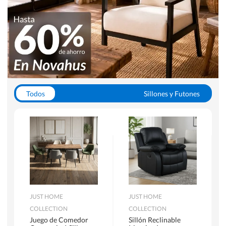
Todos
Sillones y Futones
Juegos de Comedor
Lamparas
Closets
Escritorios y Sillas PC
Racks y Muebles TV
Alfombras
JUST HOME
JUST HOME
COLLECTION
COLLECTION
Juego de Comedor
Sillón Reclinable