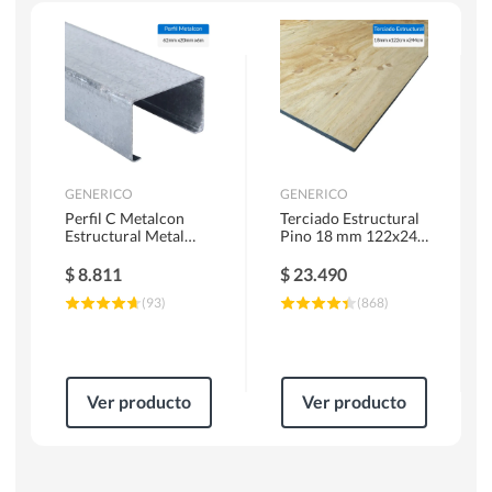
Escaleras
Soldadoras
Herramientas Manuales
Sierras Circulares
GENERICO
GENERICO
Perfil C Metalcon
Terciado Estructural
Estructural Metal
Pino 18 mm 122x244
62x20x0.85 mm 6 m
cm
$
8.811
$
23.490
(
93
)
(
868
)
Ver producto
Ver producto