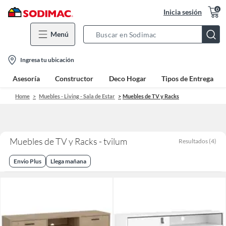
0
Inicia sesión
Menú
Search
Bar
location-
Ingresa tu ubicación
icon
Asesoría
Constructor
Deco Hogar
Tipos de Entrega
Home
Muebles - Living - Sala de Estar
Muebles de TV y Racks
Muebles de TV y Racks - tvilum
Resultados
(
4
)
Envio Plus
Llega mañana