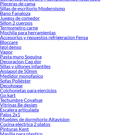
Pieceras de cama
renovación de espacios. ¡Visítanos y descubre todo lo que tenemos para
Sillas de escritorio Modernismo
ofrecerte!
Bano Fanaloza
Juegos de comedor
Encuentra una amplia variedad de productos de Muebles de TV y Racks en
Sillon 2 cuerpos
Sodimac. Encuentra todo lo necesario para tus proyectos de renovación y
Termometro carne
decoración. ¡Visítanos y haz tus ideas realidad!
Mochila para herramientas
Accesorios y repuestos refrigeracion Fensa
Bloccare
Igol denso
Vapor
Pasta muro Soquina
Decoracion Cap dor
Sillas y sillones infantiles
Aislapol de 50mm
Medidor monofasico
Sofas Poliéster
Decohogar
Colchonetas para ejercicios
Go kart
Techumbre Coyahue
Vitrinas Be design
Escalera articulada
Palos 2x1
Muebles de dormitorio Altavision
Cocina electrica 2 platos
Pinturas Kent
Masilla para plastico