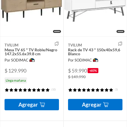
TVILUM
TVILUM
Mesa TV 65 " TV Roble/Negro
Rack de TV 43 " 150x40x59,6
147.2x55.6x39.8 cm
Blanco
Por SODIMAC
Por SODIMAC
$ 129.990
$ 59.990
-60%
$ 149.990
Llega mañana
(10)
(3)
Agregar
Agregar