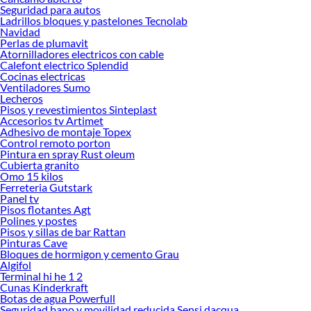
Sodimac
Seguridad para autos
Ladrillos bloques y pastelones Tecnolab
Herramientas, materiales y accesorios de calidad para tus proyectos y
Navidad
renovación de espacios. ¡Visítanos y descubre todo lo que tenemos para
Perlas de plumavit
ofrecerte!
Atornilladores electricos con cable
Calefont electrico Splendid
Encuentra una amplia variedad de productos de Chapas de Puertas y
Cocinas electricas
Cerraduras en Sodimac. Encuentra todo lo necesario para tus proyectos de
Ventiladores Sumo
Lecheros
renovación y decoración. ¡Visítanos y haz tus ideas realidad!
Pisos y revestimientos Sinteplast
Accesorios tv Artimet
Adhesivo de montaje Topex
Control remoto porton
Pintura en spray Rust oleum
Cubierta granito
Omo 15 kilos
Ferreteria Gutstark
Panel tv
Pisos flotantes Agt
Polines y postes
Pisos y sillas de bar Rattan
Pinturas Cave
Bloques de hormigon y cemento Grau
Algifol
Terminal hi he 1 2
Cunas Kinderkraft
Botas de agua Powerfull
Seguridad bano y movilidad reducida Sensi dacqua