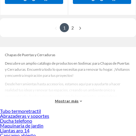
1
2
Chapas de Puertas y Cerraduras
Descubre un amplio catálogo de productos en Sodimac para Chapas de Puertas
y Cerraduras. Encuentra todo lo que necesitas para renovar tu hogar. ¡Visítanos
y encuentra inspiración para tus proyectos!
Desde herramientas hasta accesorios, estamos aquí para ayudarte a hacer
realidad tus ideas y renovar tus espacios, creando un ambiente único y
personalizado. Explora nuestra selección de herramientas, materiales y
Mostrar más
accesorios de calidad que te ayudarán a crear un espacio más tú.
Tubo termoretractil
Desde remodelaciones hasta proyectos de decoración, estamos aquí para hacer
Abrazaderas y soportes
tus ideas realidad. ¡Visítanos y encuentra todo lo que tenemos para ofrecerte en
Ducha telefono
Chapas de Puertas y Cerraduras!
Maquinaria de jardin
Llantas aro 14
Explora la variedad de productos de Chapas de Puertas y Cerraduras en
Cancamo abierto