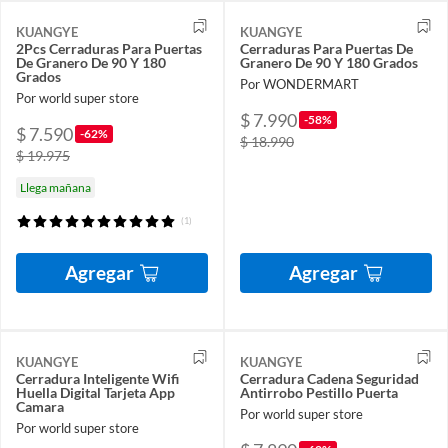
KUANGYE
KUANGYE
2Pcs Cerraduras Para Puertas
Cerraduras Para Puertas De
De Granero De 90 Y 180
Granero De 90 Y 180 Grados
Grados
Por WONDERMART
Por world super store
$ 7.990
-58%
$ 7.590
-62%
$ 18.990
$ 19.975
Llega mañana
(1)
Agregar
Agregar
KUANGYE
KUANGYE
Cerradura Inteligente Wifi
Cerradura Cadena Seguridad
Huella Digital Tarjeta App
Antirrobo Pestillo Puerta
Camara
Por world super store
Por world super store