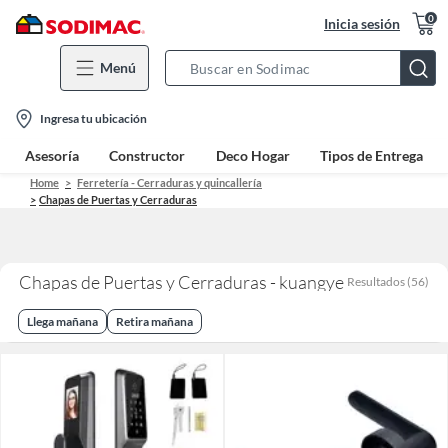
0
Inicia sesión
Menú
Search
Bar
location-
Ingresa tu ubicación
icon
Asesoría
Constructor
Deco Hogar
Tipos de Entrega
Home
Ferretería - Cerraduras y quincallería
Chapas de Puertas y Cerraduras
Chapas de Puertas y Cerraduras - kuangye
Resultados
(
56
)
Llega mañana
Retira mañana