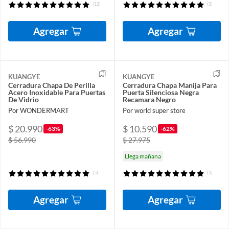
(12)
(2)
Agregar
Agregar
KUANGYE
KUANGYE
Cerradura Chapa De Perilla
Cerradura Chapa Manija Para
Acero Inoxidable Para Puertas
Puerta Silenciosa Negra
De Vidrio
Recamara Negro
Por WONDERMART
Por world super store
$ 20.990
$ 10.590
-63%
-62%
$ 56.990
$ 27.975
Llega mañana
(5)
(5)
Agregar
Agregar