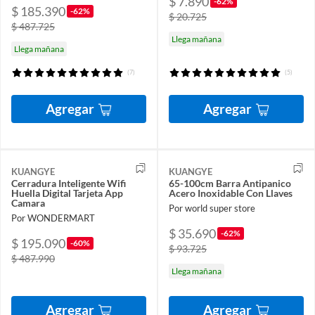
$ 7.890
-62%
$ 185.390
-62%
$ 20.725
$ 487.725
Llega mañana
Llega mañana
(7)
(5)
Agregar
Agregar
KUANGYE
KUANGYE
Cerradura Inteligente Wifi
65-100cm Barra Antipanico
Huella Digital Tarjeta App
Acero Inoxidable Con Llaves
Camara
Por world super store
Por WONDERMART
$ 35.690
-62%
$ 195.090
-60%
$ 93.725
$ 487.990
Llega mañana
Agregar
Agregar