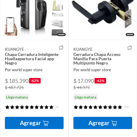
KUANGYE
KUANGYE
Chapa Cerradura Inteligente
Cerradura Chapa Acceso
Huellaapertura Facial app
Manilla Para Puerta
Negro
Multipunto Negro
Por world super store
Por world super store
$ 185.390
$ 17.090
-62%
-62%
$ 487.725
$ 44.975
Llega mañana
Llega mañana
(6)
(10)
Agregar
Agregar