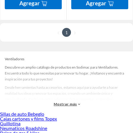
Agregar
Agregar
1
Ventiladores
Descubre un amplio catálogo de productos en Sodimac para Ventiladores.
Encuentra todo lo que necesitas para renovar tu hogar. ¡Visítanos y encuentra
inspiración para tus proyectos!
Desde herramientas hasta accesorios, estamos aquí para ayudarte a hacer
realidad tus ideas y renovar tus espacios, creando un ambiente único y
personalizado. Explora nuestra selección de herramientas, materiales y
Mostrar más
accesorios de calidad que te ayudarán a crear un espacio más tú.
Sillas de auto Bebeglo
Desde remodelaciones hasta proyectos de decoración, estamos aquí para hacer
Cajas cartones y films Topex
tus ideas realidad. ¡Visítanos y encuentra todo lo que tenemos para ofrecerte en
Guillotina
Ventiladores!
Neumaticos Roadshine
Balon de gas 5 kilos