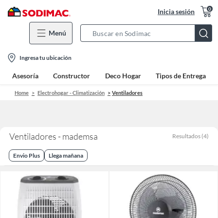
0
Inicia sesión
Menú
Search
Bar
location-
Ingresa tu ubicación
icon
Asesoría
Constructor
Deco Hogar
Tipos de Entrega
Home
Electrohogar - Climatización
Ventiladores
Ventiladores - mademsa
Resultados
(
4
)
Envio Plus
Llega mañana