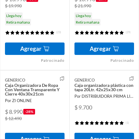
$ 19.990
$ 21.990
Llega hoy
Llega hoy
Retira mañana
Retira mañana
(23)
(29)
Agregar
Agregar
Patrocinado
Patrocinado
GENERICO
GENERICO
Caja Organizadora De Ropa
Caja organizadora plástica con
Con Ventana Transparente Y
tapa 20Ltr. 42x25x30 cm
Cierre 40x30x21cm
Por DISTRIBUIDORA PRIMA LIMITADA
Por ZI ONLINE
$ 9.700
$ 8.990
-28%
$ 12.490
(1)
Agregar
Agregar