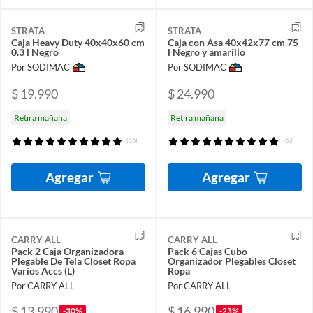
STRATA
STRATA
Caja Heavy Duty 40x40x60 cm
Caja con Asa 40x42x77 cm 75
0.3 l Negro
l Negro y amarillo
Por SODIMAC
Por SODIMAC
$ 19.990
$ 24.990
Retira mañana
Retira mañana
(16)
(63)
Agregar
Agregar
CARRY ALL
CARRY ALL
Pack 2 Caja Organizadora
Pack 6 Cajas Cubo
Plegable De Tela Closet Ropa
Organizador Plegables Closet
Varios Accs (L)
Ropa
Por CARRY ALL
Por CARRY ALL
$ 13.990
$ 16.990
-30%
-23%