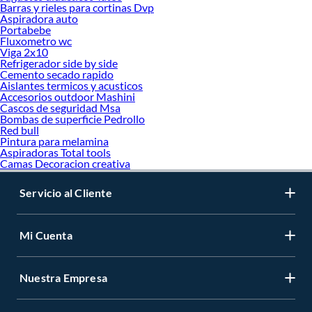
Barras y rieles para cortinas Dvp
Aspiradora auto
Portabebe
Fluxometro wc
Viga 2x10
Refrigerador side by side
Cemento secado rapido
Aislantes termicos y acusticos
Accesorios outdoor Mashini
Cascos de seguridad Msa
Bombas de superficie Pedrollo
Red bull
Pintura para melamina
Aspiradoras Total tools
Camas Decoracion creativa
Servicio al Cliente
Mi Cuenta
Nuestra Empresa