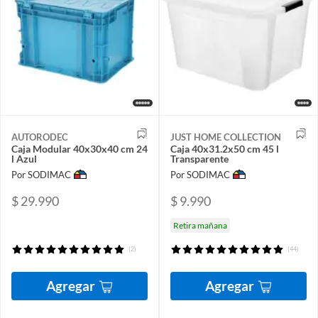
AUTORODEC
JUST HOME COLLECTION
Caja Modular 40x30x40 cm 24
Caja 40x31.2x50 cm 45 l
l Azul
Transparente
Por SODIMAC
Por SODIMAC
$ 29.990
$ 9.990
Retira mañana
(2)
(44)
Agregar
Agregar