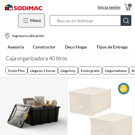
0
Inicia sesión
Menú
Search
Bar
location-
Ingresa tu ubicación
icon
Asesoría
Constructor
Deco Hogar
Tipos de Entrega
Caja organizadora 40 litros
Envio Plus
Llega en 2 horas
Llega hoy
Envío gratis
Llega mañana
R