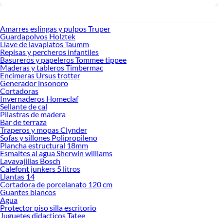
Amarres eslingas y pulpos Truper
Guardapolvos Holztek
Llave de lavaplatos Taumm
Repisas y percheros infantiles
Basureros y papeleros Tommee tippee
Maderas y tableros Timbermac
Encimeras Ursus trotter
Generador insonoro
Cortadoras
Invernaderos Homeclaf
Sellante de cal
Pilastras de madera
Bar de terraza
Traperos y mopas Clynder
Sofas y sillones Polipropileno
Plancha estructural 18mm
Esmaltes al agua Sherwin williams
Lavavajillas Bosch
Calefont junkers 5 litros
Llantas 14
Cortadora de porcelanato 120 cm
Guantes blancos
Agua
Protector piso silla escritorio
Juguetes didacticos Tatee