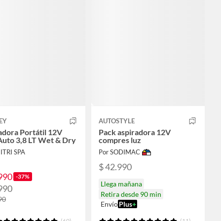
EY
AUTOSTYLE
adora Portátil 12V
Pack aspiradora 12V
Auto 3,8 LT Wet & Dry
compres luz
ITRI SPA
Por SODIMAC
$ 42.990
990
-37%
Llega mañana
990
Retira desde 90 min
90
Envío
Plus
+
(60)
(11)