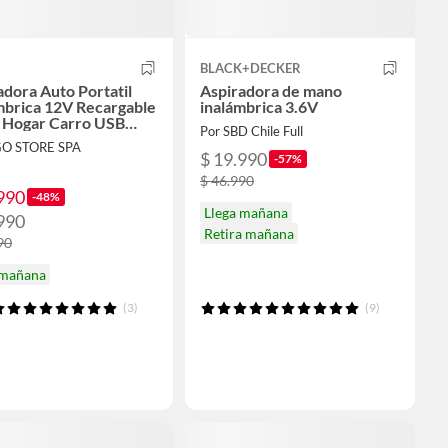
BLACK+DECKER
adora Auto Portatil
Aspiradora de mano
mbrica 12V Recargable
inalámbrica 3.6V
Hogar Carro USB
Por SBD Chile Full
on Potente Mini
GO STORE SPA
$ 19.990
-57%
$ 46.990
990
-48%
Llega mañana
990
Retira mañana
90
 mañana
(3)
(9)