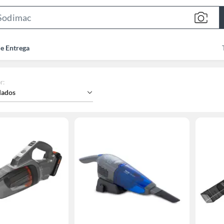
Search
Bar
de Entrega
r
:
ados