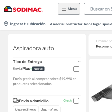
Menú
location-
Ingresa tu ubicación
Asesoría
Constructor
Deco Hogar
Tipos 
icon
Ordenar po
Recomend
Aspiradora auto
Tipo de Entrega
Nuevo
Envío gratis al comprar sobre $49.990 en
productos seleccionados.
Envío a domicilio
Gratis
Llega en 2 horas
Llega mañana