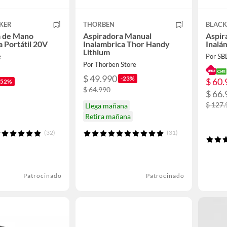
KER
THORBEN
BLAC
a de Mano
Aspiradora Manual
Aspir
a Portátil 20V
Inalambrica Thor Handy
Inalá
Lithium
e
Por SB
Por Thorben Store
$ 49.990
-23%
$ 60.
-52%
$ 64.990
$ 66.
$ 127.
Llega mañana
Retira mañana
(32)
(31)
Patrocinado
Patrocinado