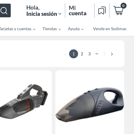
0
Hola
,
Mi
cuenta
Inicia sesión
Tarjetas y cuentas
Tiendas
Ayuda
Vende en Sodimac
...
1
2
3
5