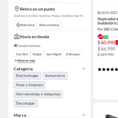
Retiro en un punto
BLACK+DEC
Sodimac Cerrillos, Sodimac Maipú, Sodimac San Miguel, Sodimac El Bosque, Sodimac San Bernardo, Constructor Cantagallo, Sodimac Talagante, Sodimac San Fernando
Aspirador
Inalámbric
Retira hoy
Retira mañana
Por SBD Chil
Stock en tienda
$ 60.990
Tiendas Sodimac
$ 66.990
Cerrillos
Maipú
San Miguel
El Bosque
$ 127.990
Mostrar más
Categoría
Electrohogar
Automotriz
Aseo y limpieza
Herramientas y máquinas
Decohogar
Marca