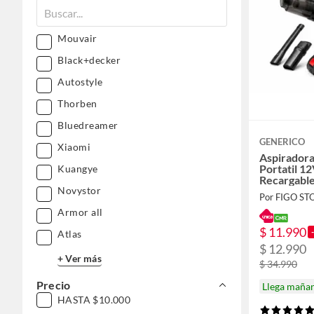
Mouvair
Black+decker
Autostyle
Thorben
Bluedreamer
GENERICO
Xiaomi
Aspirador
Portatil 12
Kuangye
Recargable
Hogar
Novystor
Por FIGO ST
Armor all
$ 11.990
Atlas
$ 12.990
+ Ver más
$ 34.990
Precio
Llega maña
HASTA $10.000