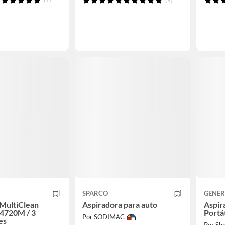
SPARCO
GENER
 MultiClean
Aspiradora para auto
Aspir
 4720M / 3
Portá
Por SODIMAC
es