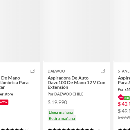
DAEWOO
STANL
a De Mano
Aspiradora De Auto
Aspir
alámbrica Para
Davc100 De Mano 12 V Con
Para 
gar
Extensión
Por EM
er store
Por DAEWOO CHILE
$ 19.990
-62%
$ 43.
$ 49.
Llega mañana
$ 69.9
Retira mañana
(7)
(9)