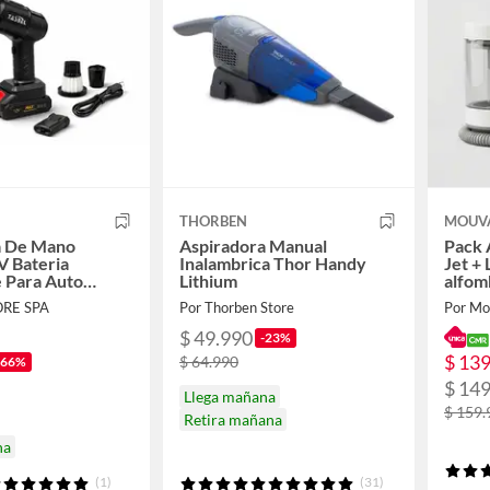
THORBEN
MOUV
a De Mano
Aspiradora Manual
Pack 
V Bateria
Inalambrica Thor Handy
Jet +
 Para Auto
Lithium
alfom
ORE SPA
Por Thorben Store
Por Mo
$ 49.990
-23%
$ 13
$ 64.990
-66%
$ 14
Llega mañana
$ 159.
Retira mañana
na
(1)
(31)