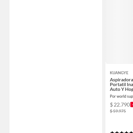
KUANGYE
Aspirador
Portatil In
Auto Y Ho
Por world sup
$ 22.790
$ 59.975