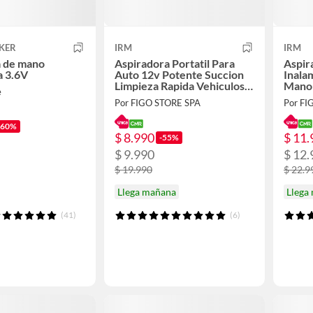
KER
IRM
IRM
a de mano
Aspiradora Portatil Para
Aspir
a 3.6V
Auto 12v Potente Succion
Inala
Limpieza Rapida Vehiculos
Mano 
e
Autos FIGOIMPORT
Succi
Por FIGO STORE SPA
Por FI
-60%
$ 8.990
$ 11.
-55%
$ 9.990
$ 12.
$ 19.990
$ 22.9
Llega mañana
Llega
(41)
(6)