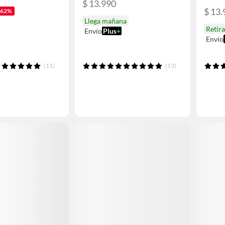
$ 13.990
$ 13.
-62%
Llega mañana
Retir
Envío
Plus
+
Envío
(11)
(13)