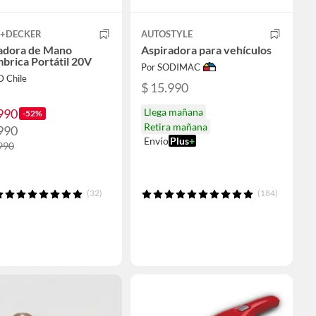
K+DECKER
AUTOSTYLE
adora de Mano
Aspiradora para vehículos
mbrica Portátil 20V
Por SODIMAC
D Chile
$ 15.990
990
Llega mañana
-52%
Retira mañana
990
Envío
Plus
+
990
(32)
(184)