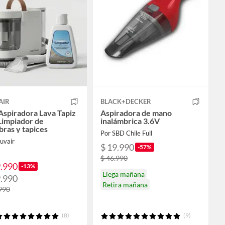
AIR
BLACK+DECKER
Aspiradora Lava Tapiz
Aspiradora de mano
 Limpiador de
inalámbrica 3.6V
bras y tapices
Por SBD Chile Full
uvair
$ 19.990
-57%
$ 46.990
9.990
-13%
Llega mañana
9.990
Retira mañana
990
(8)
(9)