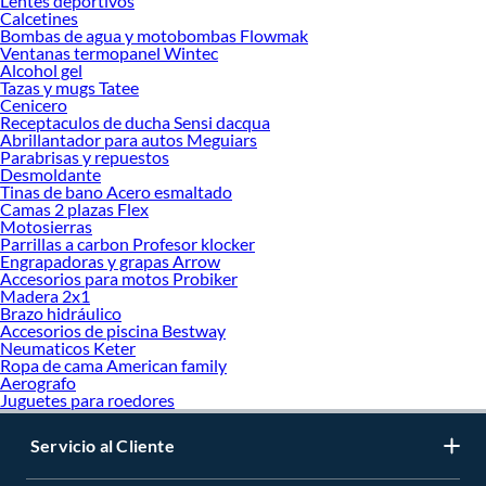
Lentes deportivos
Calcetines
Bombas de agua y motobombas Flowmak
Ventanas termopanel Wintec
Alcohol gel
Tazas y mugs Tatee
Cenicero
Receptaculos de ducha Sensi dacqua
Abrillantador para autos Meguiars
Parabrisas y repuestos
Desmoldante
Tinas de bano Acero esmaltado
Camas 2 plazas Flex
Motosierras
Parrillas a carbon Profesor klocker
Engrapadoras y grapas Arrow
Accesorios para motos Probiker
Madera 2x1
Brazo hidráulico
Accesorios de piscina Bestway
Neumaticos Keter
Ropa de cama American family
Aerografo
Juguetes para roedores
Servicio al Cliente