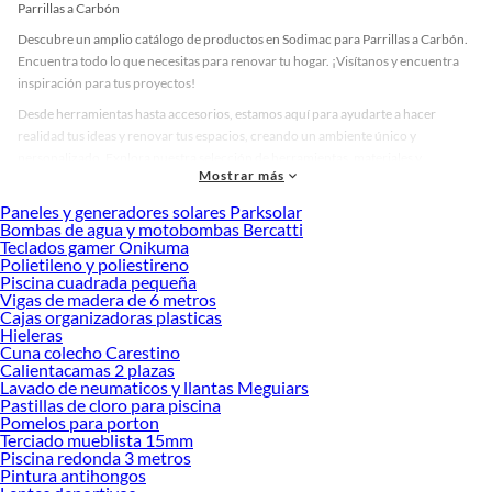
Parrillas a Carbón
Descubre un amplio catálogo de productos en Sodimac para Parrillas a Carbón.
Encuentra todo lo que necesitas para renovar tu hogar. ¡Visítanos y encuentra
inspiración para tus proyectos!
Desde herramientas hasta accesorios, estamos aquí para ayudarte a hacer
realidad tus ideas y renovar tus espacios, creando un ambiente único y
personalizado. Explora nuestra selección de herramientas, materiales y
Mostrar más
accesorios de calidad que te ayudarán a crear un espacio más tú.
Paneles y generadores solares Parksolar
Desde remodelaciones hasta proyectos de decoración, estamos aquí para hacer
Bombas de agua y motobombas Bercatti
tus ideas realidad. ¡Visítanos y encuentra todo lo que tenemos para ofrecerte en
Teclados gamer Onikuma
Parrillas a Carbón!
Polietileno y poliestireno
Piscina cuadrada pequeña
Explora la variedad de productos de Parrillas a Carbón en Sodimac
Vigas de madera de 6 metros
Cajas organizadoras plasticas
Herramientas, materiales y accesorios de calidad para tus proyectos y
Hieleras
renovación de espacios. ¡Visítanos y descubre todo lo que tenemos para
Cuna colecho Carestino
ofrecerte!
Calientacamas 2 plazas
Lavado de neumaticos y llantas Meguiars
Encuentra una amplia variedad de productos de Parrillas a Carbón en Sodimac.
Pastillas de cloro para piscina
Encuentra todo lo necesario para tus proyectos de renovación y decoración.
Pomelos para porton
¡Visítanos y haz tus ideas realidad!
Terciado mueblista 15mm
Piscina redonda 3 metros
Pintura antihongos