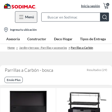
0
Inicia sesión
Menú
Search
Bar
location-
Ingresa tu ubicación
icon
Asesoría
Constructor
Deco Hogar
Tipos de Entrega
Home
Jardín y terraza - Parrillas y accesorios
Parrillas a Carbón
Parrillas a Carbón - bosca
Resultados
(
29
)
Envio Plus