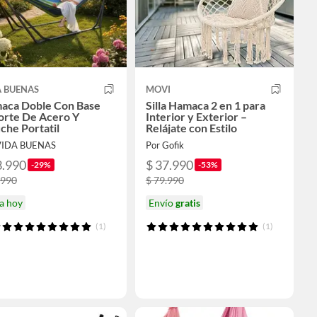
A BUENAS
MOVI
aca Doble Con Base
Silla Hamaca 2 en 1 para
orte De Acero Y
Interior y Exterior –
che Portatil
Relájate con Estilo
VIDA BUENAS
Por Gofik
3.990
$ 37.990
-29%
-53%
.990
$ 79.990
a hoy
Envío
gratis
(1)
(1)