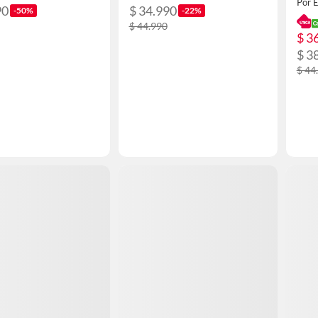
Por
90
$ 34.990
-50%
-22%
$ 44.990
$ 3
$ 3
$ 44