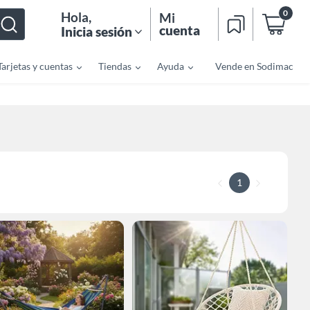
0
Hola
,
Mi
cuenta
Inicia sesión
Tarjetas y cuentas
Tiendas
Ayuda
Vende en Sodimac
1