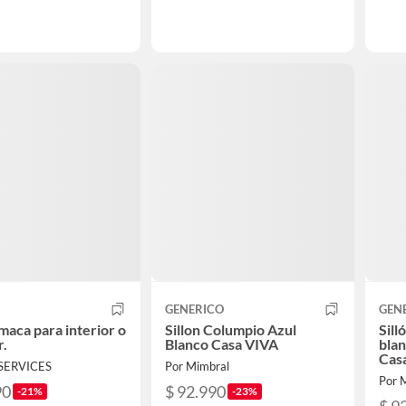
GENERICO
GEN
amaca para interior o
Sillon Columpio Azul
Sill
r.
Blanco Casa VIVA
bla
Cas
 SERVICES
Por Mimbral
Por 
90
$ 92.990
-21%
-23%