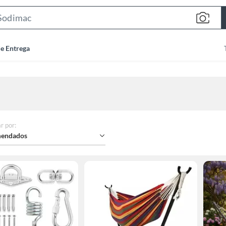
Search
Bar
de Entrega
r por
:
endados