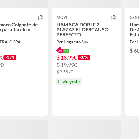
MOVI
GEN
amaca Colgante de
HAMACA DOBLE 2
Ham
 para Jardín o
PLAZAS EL DESCANSO
De A
PERFECTO.
Estu
PRALO SPA.
Por Hogarpro Spa
Por
$ 6
90
$ 18.990
-33%
-37%
90
$ 19.990
$ 29.990
Envío
gratis