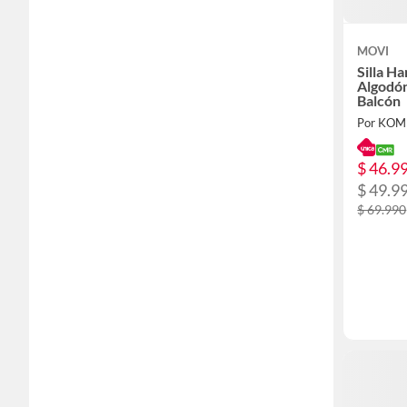
MOVI
Silla H
Algodón
Balcón
Por KOM
$ 46.9
$ 49.9
$ 69.990