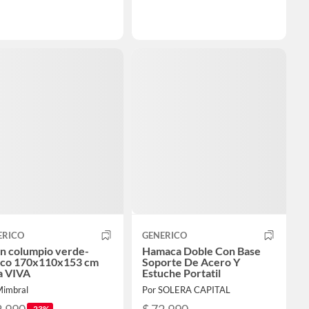
ERICO
GENERICO
ón columpio verde-
Hamaca Doble Con Base
nco 170x110x153 cm
Soporte De Acero Y
a VIVA
Estuche Portatil
Mimbral
Por SOLERA CAPITAL
-23%