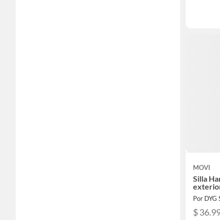
MOVI
Silla H
exterio
Por DYG
$ 36.9