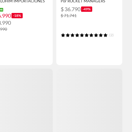
 ELOHIM IMPORTACIONES
Por ROCKET MANAGERS
$ 36.790
-49%
6.990
$ 71.741
-18%
8.990
.990
(2)