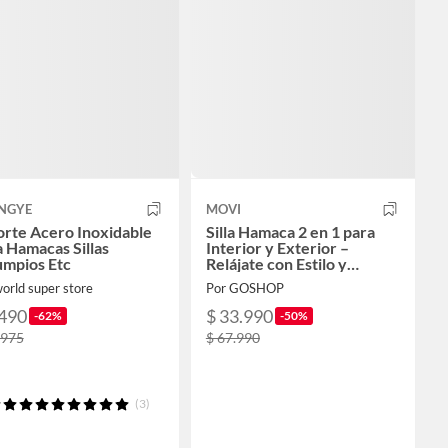
NGYE
MOVI
orte Acero Inoxidable
Silla Hamaca 2 en 1 para
 Hamacas Sillas
Interior y Exterior –
umpios Etc
Relájate con Estilo y
Comodidad
orld super store
Por GOSHOP
.490
$ 33.990
-62%
-50%
.975
$ 67.990
(3)