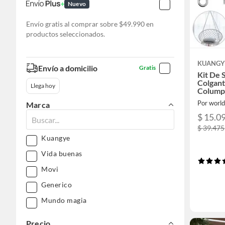
Nuevo
Envío gratis al comprar sobre $49.990 en
productos seleccionados.
KUANGY
Envío a domicilio
Gratis
Kit De 
Colgan
Llega hoy
Columpi
Por world
Marca
$ 15.0
$ 39.475
Kuangye
Vida buenas
Movi
Generico
Mundo magia
Precio