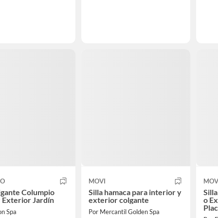
CO
MOVI
MOV
olgante Columpio
Silla hamaca para interior y
Sill
r Exterior Jardín
exterior colgante
o Ex
Plac
on Spa
Por Mercantil Golden Spa