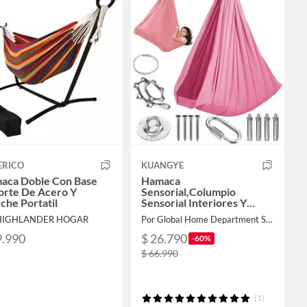
ERICO
KUANGYE
aca Doble Con Base
Hamaca
orte De Acero Y
Sensorial,Columpio
che Portatil
Sensorial Interiores Y
Exteriores Para Niños Y
 HIGHLANDER HOGAR
Por Global Home Department Store
Adultos,Capacidad 220LBS
9.990
$ 26.790
-60%
$ 66.990
(1)