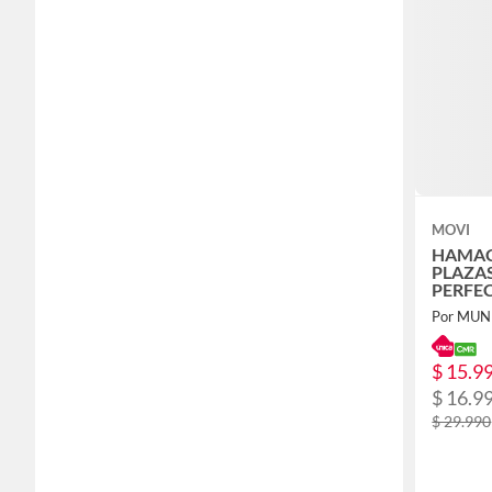
MOVI
HAMAC
PLAZA
PERFE
Por MU
$ 15.9
$ 16.9
$ 29.990