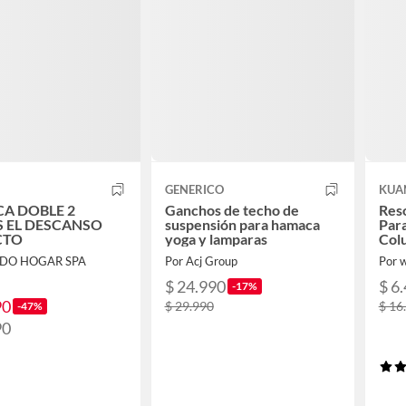
GENERICO
KUA
A DOBLE 2
Ganchos de techo de
Res
S EL DESCANSO
suspensión para hamaca
Para
CTO
yoga y lamparas
Col
NDO HOGAR SPA
Por Acj Group
Por w
$ 24.990
$ 6
-17%
90
$ 29.990
$ 16
-47%
90