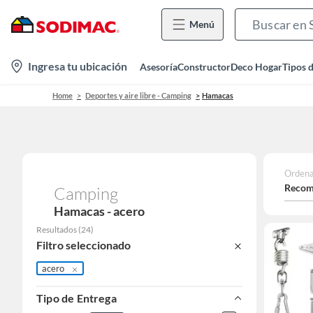
Menú
location-
Ingresa tu ubicación
Asesoría
Constructor
Deco Hogar
Tipos 
icon
Home
Deportes y aire libre - Camping
Hamacas
Ordena
Recom
Camping
Hamacas - acero
Resultados
(
24
)
Filtro seleccionado
acero
Tipo de Entrega