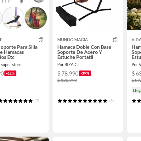
E
MUNDO MAGIA
VID
Soporte Para Silla
Hamaca Doble Con Base
Ham
te Hamacas
Soporte De Acero Y
Sop
os Etc
Estuche Portatil
Estu
 super store
Por BIZA.CL
Por 
90
$ 78.990
$ 6
-62%
-39%
$ 128.990
$ 89
Lleg
(7)
(8)