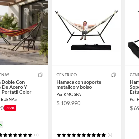
ENAS
GENERICO
GEN
 Doble Con
Hamaca con soporte
Ham
e De Acero Y
metalico y bolso
Sop
 Portatil Color
Estu
Por KMC SPA
A BUENAS
Por
$ 109.990
90
$ 6
-29%
oy
(1)
(6)