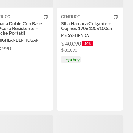
ERICO
GENERICO
aca Doble Con Base
Silla Hamaca Colgante +
cero Resistente +
Cojines 170x120x100cm
che Portátil
Por SYSTIENDA
 HIGHLANDER HOGAR
$ 40.090
-50%
8.990
$ 80.090
Llega hoy