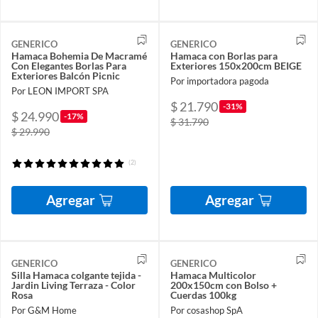
GENERICO
GENERICO
Hamaca Bohemia De Macramé
Hamaca con Borlas para
Con Elegantes Borlas Para
Exteriores 150x200cm BEIGE
Exteriores Balcón Picnic
Por importadora pagoda
Por LEON IMPORT SPA
$ 21.790
-31%
$ 24.990
-17%
$ 31.790
$ 29.990
(2)
Agregar
Agregar
GENERICO
GENERICO
Silla Hamaca colgante tejida -
Hamaca Multicolor
Jardin Living Terraza - Color
200x150cm con Bolso +
Rosa
Cuerdas 100kg
Por G&M Home
Por cosashop SpA