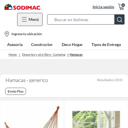
0
Inicia sesión
Menú
Search
Bar
location-
Ingresa tu ubicación
icon
Asesoría
Constructor
Deco Hogar
Tipos de Entrega
Home
Deportes y aire libre - Camping
Hamacas
Hamacas - generico
Resultados
(
203
)
Envio Plus