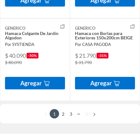
Agregar
Agregar
GENERICO
GENERICO
Hamaca Colgante De Jardín
Hamaca con Borlas para
Algodon
Exteriores 150x200cm BEIGE
Por SYSTIENDA
Por CASA PAGODA
$ 40.090
$ 21.790
-50%
-31%
$ 80.090
$ 31.790
Agregar
Agregar
...
1
2
3
5