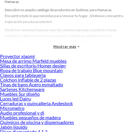
Hamacas
Descubre un amplio catálogo de productos en Sodimac para Hamacas.
Encuentra todo lo que necesitas para renovar tu hogar. ¡Visítanos y encuentra
inspiración para tus proyectos!
Desde herramientas hasta accesorios, estamos aquí para ayudarte a hacer
realidad tus ideas y renovar tus espacios, creando un ambiente único y
personalizado. Explora nuestra selección de herramientas, materiales y
Mostrar más
accesorios de calidad que te ayudarán a crear un espacio más tú.
Proyector xiaomi
Desde remodelaciones hasta proyectos de decoración, estamos aquí para hacer
Mesa de arrimo Marfeld muebles
tus ideas realidad. ¡Visítanos y encuentra todo lo que tenemos para ofrecerte en
Sillas de escritorio Homer design
Hamacas!
Ropa de trabajo Blue mountain
Clavos para tabiqueria
Explora la variedad de productos de Hamacas en Sodimac
Colchon inflable de 2 plazas
Tinas de bano Acero esmaltado
Herramientas, materiales y accesorios de calidad para tus proyectos y
Sartenes Kitchenware
renovación de espacios. ¡Visítanos y descubre todo lo que tenemos para
Muebles Sur diseño
ofrecerte!
Luces led Dairu
Cerraduras y quincalleria Andeslock
Encuentra una amplia variedad de productos de Hamacas en Sodimac.
Micrometro
Encuentra todo lo necesario para tus proyectos de renovación y decoración.
Audio profesional y dj
¡Visítanos y haz tus ideas realidad!
Muebles pequeños de madera
Quimicos de piscina y dispensadores
Jabón líquido
Disco diamantado 4 1 2