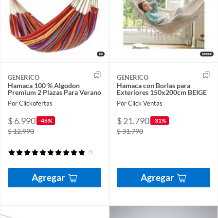
GENERICO
GENERICO
Hamaca 100 % Algodon
Hamaca con Borlas para
Premium 2 Plazas Para Verano
Exteriores 150x200cm BEIGE
Por Clickofertas
Por Click Ventas
$ 6.990
$ 21.790
-46%
-31%
$ 12.990
$ 31.790
(5)
Agregar
Agregar