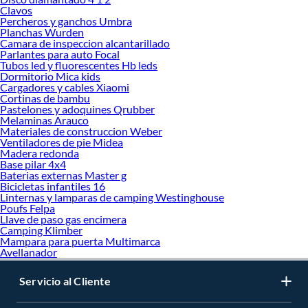
Clavos
Percheros y ganchos Umbra
Planchas Wurden
Camara de inspeccion alcantarillado
Parlantes para auto Focal
Tubos led y fluorescentes Hb leds
Dormitorio Mica kids
Cargadores y cables Xiaomi
Cortinas de bambu
Pastelones y adoquines Qrubber
Melaminas Arauco
Materiales de construccion Weber
Ventiladores de pie Midea
Madera redonda
Base pilar 4x4
Baterias externas Master g
Bicicletas infantiles 16
Linternas y lamparas de camping Westinghouse
Poufs Felpa
Llave de paso gas encimera
Camping Klimber
Mampara para puerta Multimarca
Avellanador
Servicio al Cliente