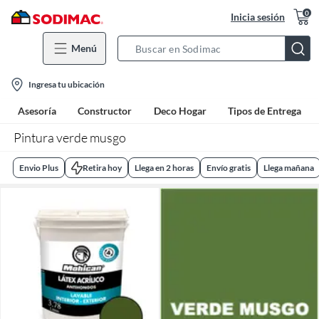
0
Inicia sesión
Menú
Search
Bar
location-
Ingresa tu ubicación
icon
Asesoría
Constructor
Deco Hogar
Tipos de Entrega
Pintura verde musgo
Envio Plus
Retira hoy
Llega en 2 horas
Envío gratis
Llega mañana