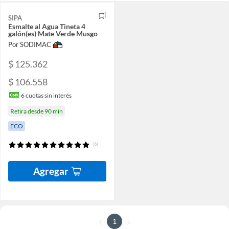
SIPA
Esmalte al Agua Tineta 4
galón(es) Mate Verde Musgo
Por SODIMAC
$ 125.362
$ 106.558
6
cuotas sin interés
Retira desde 90 min
ECO
(6)
Agregar
1