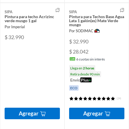
SIPA
SIPA
Pintura para techo Acrizinc
Pintura para Techos Base Agua
verde musgo 1 gal
Lata 1 galón(es) Mate Verde
musgo
Por Imperial
Por SODIMAC
$ 32.990
$ 32.990
$ 28.042
6
cuotas sin interés
Llega en
2 horas
Retira desde 90 min
Envío
Plus
+
ECO
(24)
Agregar
Agregar