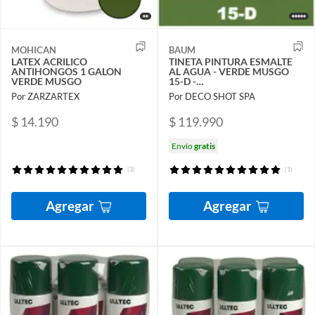
MOHICAN
BAUM
LATEX ACRILICO
TINETA PINTURA ESMALTE
ANTIHONGOS 1 GALON
AL AGUA - VERDE MUSGO
VERDE MUSGO
15-D -
PINTURASPROFESIONALES
Por ZARZARTEX
Por DECO SHOT SPA
CHILE
$ 14.190
$ 119.990
Envío
gratis
(3)
(1)
Agregar
Agregar