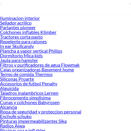
Iluminacion interior
Sellador acrilico
Parlantes pioneer
Colchones inflables Klimber
Tractores corta pasto
Repelente para ratones
In ear Skullcandy
Plancha a vapor vertical Philips
Dormitorio Mica kids
Jaula para hamster
Filtros y purificadores de agua Flowmak
Cajas organizadoras Basement home
Termo de comida Thermos
Siliconas Proarte
Accesorios de futbol Penalty
Alguicida
Taladros inalambricos Lernen
Fibrocemento simplisima
Cunas y colchones Babyrosen
Alcancia
Ropa de seguridad y proteccion personal
Enchufe schuko
Pinturas impermeabilizantes Sika
Radios Aiwa
Piscinas spa e inflables