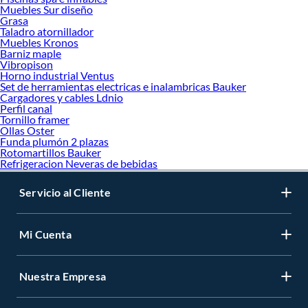
Muebles Sur diseño
Grasa
Taladro atornillador
Muebles Kronos
Barniz maple
Vibropison
Horno industrial Ventus
Set de herramientas electricas e inalambricas Bauker
Cargadores y cables Ldnio
Perfil canal
Tornillo framer
Ollas Oster
Funda plumón 2 plazas
Rotomartillos Bauker
Refrigeracion Neveras de bebidas
Servicio al Cliente
Mi Cuenta
Nuestra Empresa