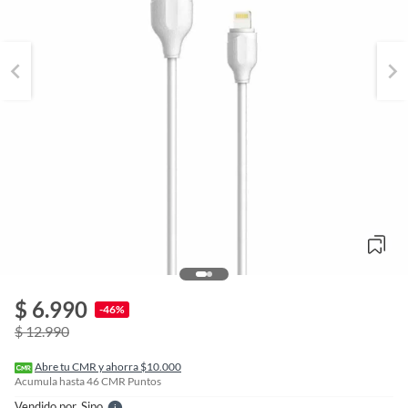
o
f
$ 6.990
n
-46%
I
$ 12.990
r
e
l
Abre tu CMR y ahorra $10.000
l
Acumula hasta
46
CMR Puntos
e
Vendido por
Sipo