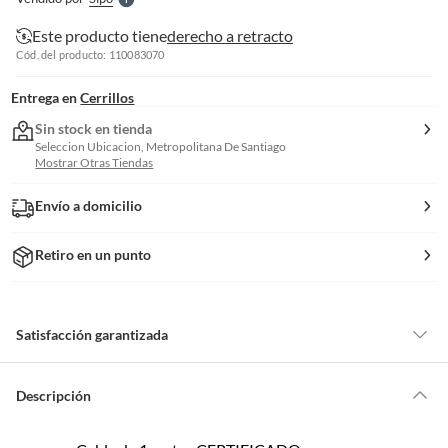
S
Este producto tiene
derecho a retracto
Cód. del producto: 110083070
Entrega en
Cerrillos
Sin stock en tienda
Seleccion Ubicacion, Metropolitana De Santiago
Mostrar Otras Tiendas
Envío a domicilio
Retiro en un punto
Satisfacción garantizada
Por ley, tienes hasta
10 días para devolver un producto
si te arrepientes
de la compra.
Descripción
Debe estar en perfecto estado, con todas sus etiquetas, sellos intactos y
sin uso, tal como te lo entregamos. Ten en cuenta que lo debes haber