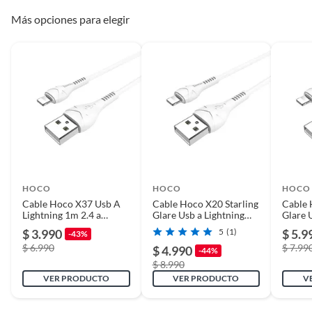
Número de puertos
1
Más opciones para elegir
Garantía
3 meses
Carga rápida
Sí
HOCO
HOCO
HOCO
Cable Hoco X37 Usb A
Cable Hoco X20 Starling
Cable 
Lightning 1m 2.4 a
Glare Usb a Lightning
Glare 
Blanco
3m
2M
$ 3.990
5
(1)
$ 5.9
-43%
$ 6.990
$ 7.99
$ 4.990
-44%
$ 8.990
VER PRODUCTO
VER PRODUCTO
V