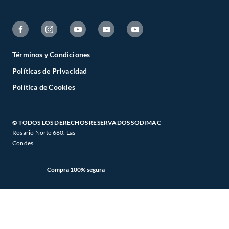
Mis Compras
Garantía Legal
Venta Empresa
Ayuda
Hágalo Usted Mismo
Garantía de satisfacción
Código Transparencia Comercial
Fanatico de las Mascotas
Tipos de Entrega
Todo Constructor
Términos y Condiciones
Círculo de Especialístas
Políticas de Privacidad
Estado del Pedido
Trabajo con nosotros
Sodimac Trends
Política de Cookies
Programa CMR Puntos
Defensoría
Sodimac Media
Canal de Integridad
Venta Telefónica
© TODOS LOS DERECHOS RESERVADOS SODIMAC
Falabella
Rosario Norte 660. Las
Concursos y Bases Legales
CyberMonday
Condes
Seguros Falabella
Retiro en Tienda
CyberDay
Viajes Falabella
Compra 100% segura
BlackWeek
Banco Falabella
BlackFriday
Supermercado Tottus
Mapa de Sitio
Mallplaza