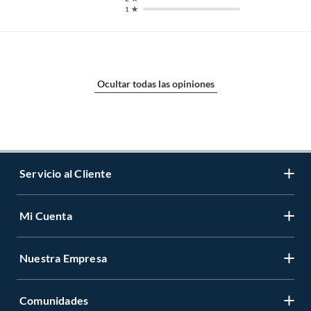
1
Ocultar todas las opiniones
Servicio al Cliente
Mi Cuenta
Contáctanos
Medios de Pago
Nuestra Empresa
Registrate
Cambios y Devoluciones
Cambiar Contraseña
Tiendas y horarios
Comunidades
Sobre Nosotros