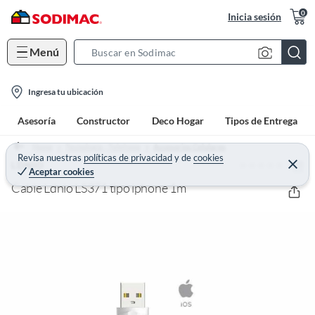
0
Inicia sesión
Menú
S
e
l
a
Ingresa tu ubicación
o
r
Asesoría
Constructor
Deco Hogar
Tipos de Entrega
c
c
a
h
Home
Tecnología - Telefonía
Accesorios Celulares
t
Revisa nuestras
políticas de privacidad
y
de
cookies
B
(0)
C
LDNIO
Aceptar cookies
e
i
a
r
Cable Ldnio LS371 tipo iphone 1m
o
r
r
a
n
r
-
i
c
o
n