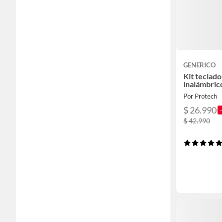
GENERICO
Kit teclad
inalámbric
Por Protech
$ 26.990
$ 42.990