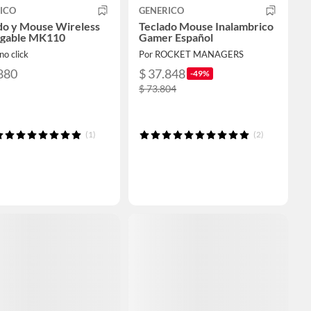
ICO
GENERICO
do y Mouse Wireless
Teclado Mouse Inalambrico
rgable MK110
Gamer Español
no click
Por ROCKET MANAGERS
880
$ 37.848
-49%
$ 73.804
(1)
(2)