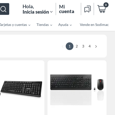
0
Hola
,
Mi
cuenta
Inicia sesión
Tarjetas y cuentas
Tiendas
Ayuda
Vende en Sodimac
1
2
3
4