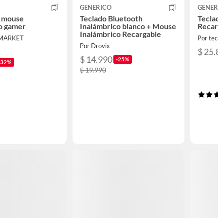
GENERICO
GENER
o mouse
Teclado Bluetooth
Tecla
o gamer
Inalámbrico blanco + Mouse
Reca
Inalámbrico Recargable
HMARKET
Por tec
Por Drovix
$ 25.
$ 14.990
-25%
-32%
$ 19.990