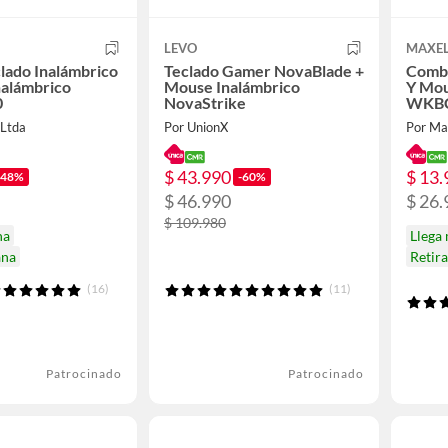
LEVO
MAXE
lado Inalámbrico
Teclado Gamer NovaBlade +
Combo
nalámbrico
Mouse Inalámbrico
Y Mou
0
NovaStrike
WKBC
 Ltda
Por UnionX
Por Ma
$ 43.990
$ 13.
-48%
-60%
$ 46.990
$ 26.
$ 109.980
na
Llega
ana
Retir
(16)
(11)
Patrocinado
Patrocinado