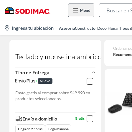
Menú
location-
Ingresa tu ubicación
Asesoría
Constructor
Deco Hogar
Tipos 
icon
Ordenar po
Recomend
Teclado y mouse inalambrico
Tipo de Entrega
Nuevo
Envío gratis al comprar sobre $49.990 en
productos seleccionados.
Envío a domicilio
Gratis
Llega en 2 horas
Llega mañana