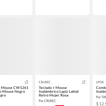
CRUSEC
UTEK
do Mouse CW1261
Teclado + Mouse
Combo
co Mouse Negro
Inalámbrico Lapiz Labial
Inalá
egro
Retro Mujer Rosa
Por T
Por CRUSEC
$ 12.