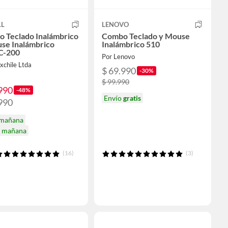
LL
LENOVO
 Teclado Inalámbrico
Combo Teclado y Mouse
se Inalámbrico
Inalámbrico 510
-200
Por Lenovo
xchile Ltda
$ 69.990
-30%
$ 99.990
990
-48%
Envío
gratis
990
 mañana
a mañana
(16)
(3)