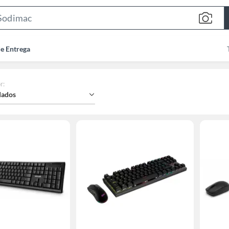
Search
Bar
de Entrega
r
:
ados