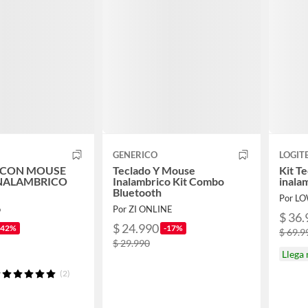
GENERICO
LOGIT
 CON MOUSE
Teclado Y Mouse
Kit T
NALAMBRICO
Inalambrico Kit Combo
inala
Bluetooth
Por L
o
Por ZI ONLINE
$ 36.
$ 24.990
-42%
-17%
$ 69.9
$ 29.990
Llega
(2)