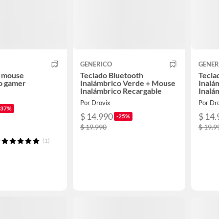
GENERICO
GENER
o mouse
Teclado Bluetooth
Tecla
o gamer
Inalámbrico Verde + Mouse
Inalá
Inalámbrico Recargable
Inalá
Por Drovix
Por Dr
-37%
$ 14.990
$ 14.
-25%
$ 19.990
$ 19.9
(1)