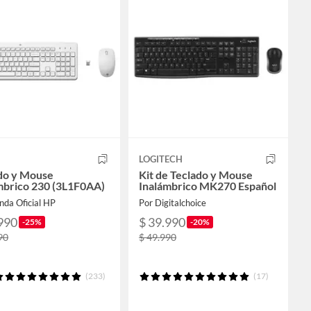
LOGITECH
do y Mouse
Kit de Teclado y Mouse
mbrico 230 (3L1F0AA)
Inalámbrico MK270 Español
nda Oficial HP
Por Digitalchoice
990
$ 39.990
-25%
-20%
90
$ 49.990
(233)
(17)