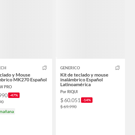
ECH
GENERICO
eclado y Mouse
Kit de teclado y mouse
mbrico MK270 Español
inalámbrico Español
Latinoamérica
OW PRO
Por RIQUI
990
-47%
$ 60.051
-14%
90
$ 69.990
 mañana