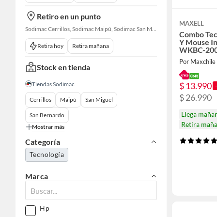
Retiro en un punto
MAXELL
Sodimac Cerrillos, Sodimac Maipú, Sodimac San Miguel, Sodimac San Bernardo, Sodimac Talagante, Sodimac San Fernando
Combo Tec
Y Mouse I
Retira hoy
Retira mañana
WKBC-20
Por Maxchile
Stock en tienda
Tiendas Sodimac
$ 13.990
$ 26.990
Cerrillos
Maipú
San Miguel
Llega maña
San Bernardo
Retira mañ
Mostrar más
Categoría
Tecnología
Marca
Hp