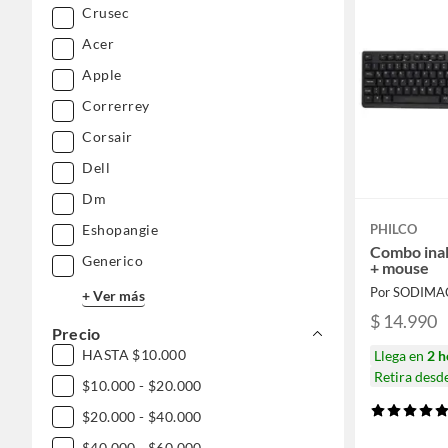
Crusec
Acer
Apple
Correrrey
Corsair
Dell
Dm
PHILCO
Eshopangie
Combo inal
Generico
+ mouse
Por SODIMA
+ Ver más
$ 14.990
Precio
HASTA $10.000
Llega en
2 h
Retira desd
$10.000 - $20.000
$20.000 - $40.000
$40.000 - $60.000