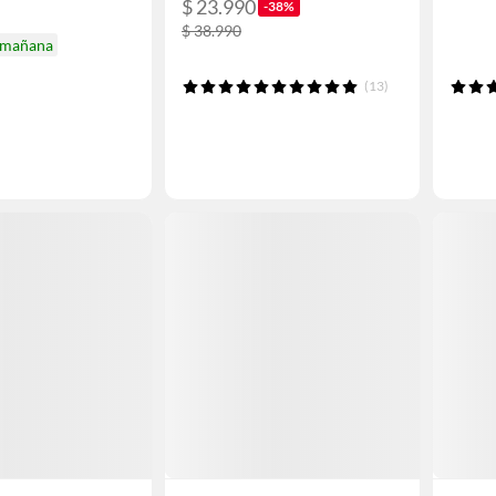
$ 23.990
-38%
$ 38.990
mañana
(13)