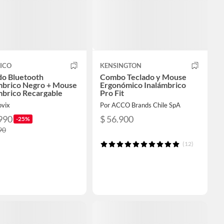
ICO
KENSINGTON
do Bluetooth
Combo Teclado y Mouse
mbrico Negro + Mouse
Ergonómico Inalámbrico
mbrico Recargable
Pro Fit
ovix
Por ACCO Brands Chile SpA
990
$ 56.900
-25%
90
(12)