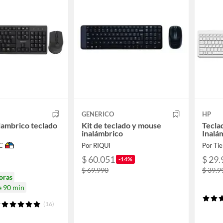
GENERICO
HP
ambrico teclado
Kit de teclado y mouse
Tecla
inalámbrico
Inalá
C
Por RIQUI
Por Tie
$ 60.051
$ 29.
-14%
$ 69.990
$ 39.9
oras
e 90 min
(16)