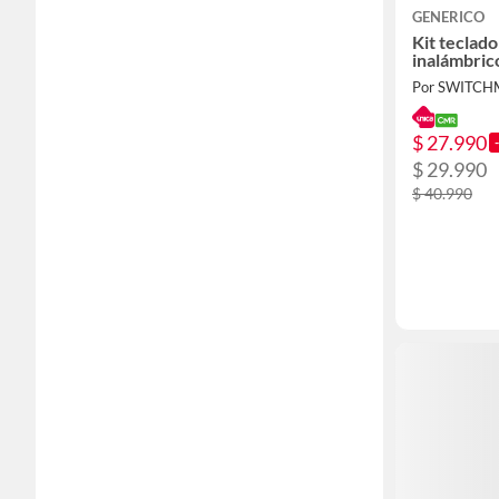
GENERICO
Kit teclad
inalámbric
Por SWITC
$ 27.990
$ 29.990
$ 40.990