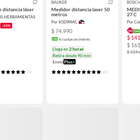
BAUKER
BOSC
 distancia láser
Medidor distancia laser 50
MEDI
metros
27 C
NS HERRAMIENTAS
Por SODIMAC
Por Co
-24%
$ 74.990
$ 14
6
cuotas sin interés
$ 16
Llega en
2 horas
$ 224.
Retira desde 90 min
Envío
Plus
+
(1)
(6)