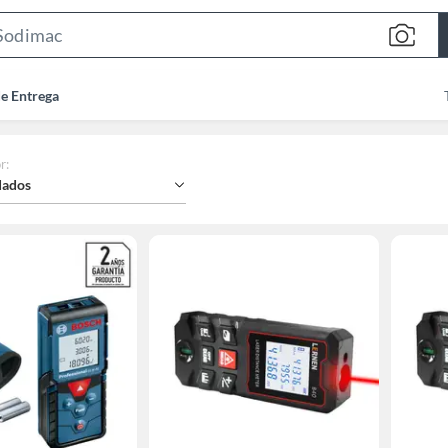
Search
Bar
de Entrega
r
:
ados