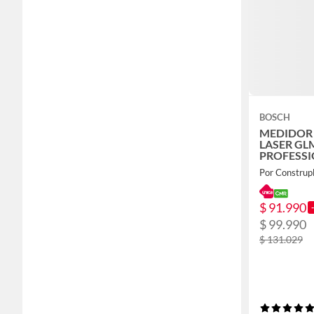
BOSCH
MEDIDOR 
LASER GL
PROFESSI
Por Construp
$ 91.990
$ 99.990
$ 131.029