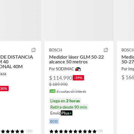
BOSCH
BOSC
DE DISTANCIA
Medidor láser GLM 50-22
Medid
M 40
alcance 50 metros
50-27 
ONAL 40M
Por SODIMAC
Por Imp
laza
$ 16
$ 114.990
-39%
$ 189.990
-30%
6
cuotas sin interés
Llega en
2 horas
Retira desde 90 min
Envío
Plus
+
ECO
(30)
(9)