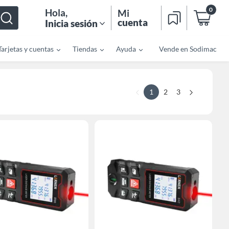
0
Hola
,
Mi
cuenta
Inicia sesión
Tarjetas y cuentas
Tiendas
Ayuda
Vende en Sodimac
1
2
3