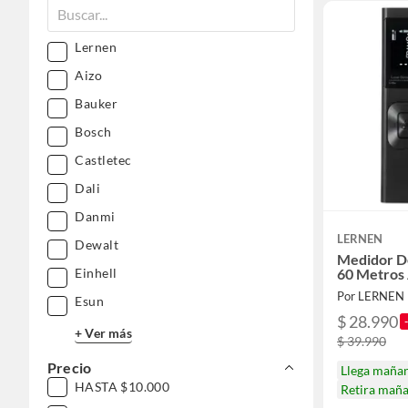
Lernen
Aizo
Bauker
Bosch
Castletec
Dali
Danmi
LERNEN
Dewalt
Medidor De
Einhell
60 Metros 
Por LERNEN
Esun
$ 28.990
+ Ver más
$ 39.990
Precio
Llega maña
HASTA $10.000
Retira mañ