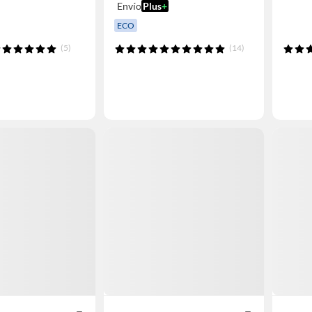
Envío
Plus
+
ECO
(5)
(14)