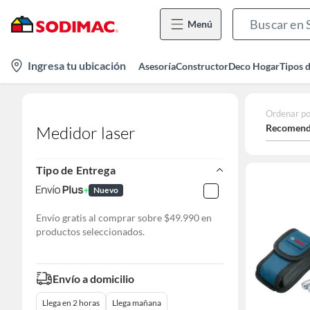
Menú
location-
Ingresa tu ubicación
Asesoría
Constructor
Deco Hogar
Tipos 
icon
Ordenar po
Recomend
Medidor laser
Tipo de Entrega
Nuevo
Envío gratis al comprar sobre $49.990 en
productos seleccionados.
Envío a domicilio
Llega en 2 horas
Llega mañana