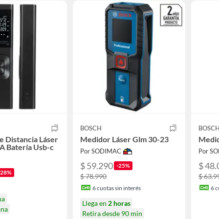
BOSCH
BOSC
 Distancia Láser
Medidor Láser Glm 30-23
Medid
A Batería Usb-c
Por SODIMAC
Por S
$ 59.290
$ 48.
-25%
-28%
$ 78.990
$ 63.9
6
cuotas sin interés
6
c
na
Llega en
2 horas
ana
Retira desde 90 min