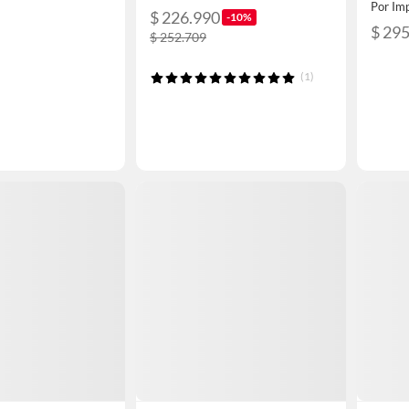
Por Imp
$ 226.990
-10%
$ 29
$ 252.709
(1)