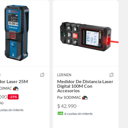
H
LERNEN
or Laser 25M
Medidor De Distancia Laser
Digital 100M Con
ODIMAC
Accesorios
090
-25%
Por SODIMAC
90
$ 42.990
uotas sin interés
6
cuotas sin interés