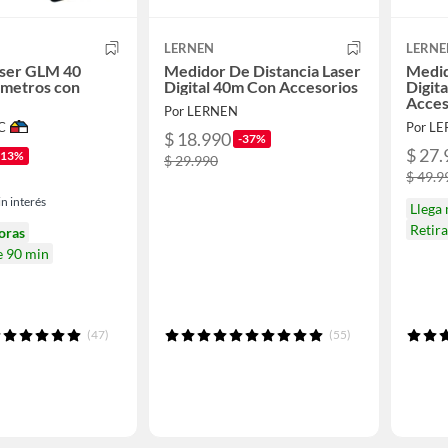
LERNEN
LERNE
áser GLM 40
Medidor De Distancia Laser
Medid
 metros con
Digital 40m Con Accesorios
Digit
Acces
Por LERNEN
C
Por L
$ 18.990
-37%
$ 27.
-13%
$ 29.990
$ 49.9
n interés
Llega
Retir
oras
e 90 min
(47)
(55)