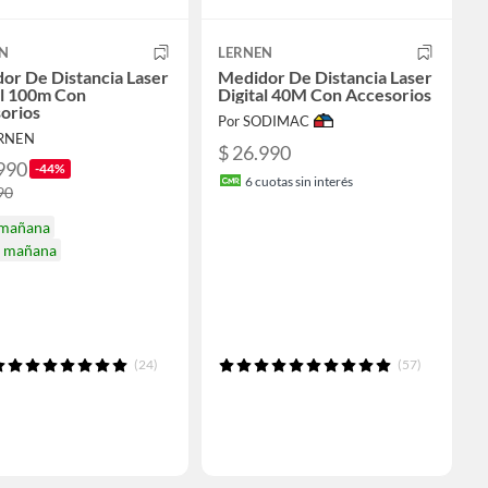
N
LERNEN
or De Distancia Laser
Medidor De Distancia Laser
al 100m Con
Digital 40M Con Accesorios
orios
Por SODIMAC
ERNEN
$ 26.990
990
-44%
6
cuotas sin interés
90
 mañana
a mañana
(24)
(57)