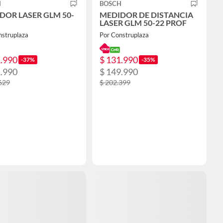
H
BOSCH
DOR LASER GLM 50-
MEDIDOR DE DISTANCIA
LASER GLM 50-22 PROF
nstruplaza
Por Construplaza
1.990
$ 131.990
-37%
-35%
1.990
$ 149.990
629
$ 202.399