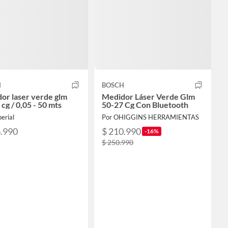
H
BOSCH
or laser verde glm
Medidor Láser Verde Glm
cg / 0,05 - 50 mts
50-27 Cg Con Bluetooth
erial
Por OHIGGINS HERRAMIENTAS
6.990
$ 210.990
-16%
$ 250.990