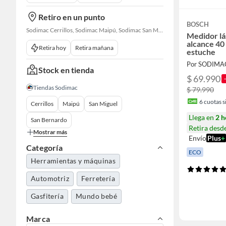
Retiro en un punto
BOSCH
Sodimac Cerrillos, Sodimac Maipú, Sodimac San Miguel, Sodimac San Bernardo, Constructor Cantagallo
Medidor l
alcance 40
Retira hoy
Retira mañana
estuche
Por SODIMA
Stock en tienda
$ 69.990
Tiendas Sodimac
$ 79.990
6
cuotas si
Cerrillos
Maipú
San Miguel
Llega en
2 h
San Bernardo
Retira desd
Mostrar más
Envío
Plus
+
Categoría
ECO
Herramientas y máquinas
Automotriz
Ferretería
Gasfitería
Mundo bebé
Marca