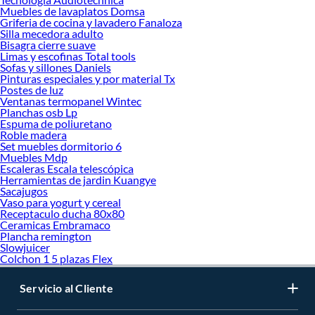
Muebles de lavaplatos Domsa
Griferia de cocina y lavadero Fanaloza
Silla mecedora adulto
Bisagra cierre suave
Limas y escofinas Total tools
Sofas y sillones Daniels
Pinturas especiales y por material Tx
Postes de luz
Ventanas termopanel Wintec
Planchas osb Lp
Espuma de poliuretano
Roble madera
Set muebles dormitorio 6
Muebles Mdp
Escaleras Escala telescópica
Herramientas de jardin Kuangye
Sacajugos
Vaso para yogurt y cereal
Receptaculo ducha 80x80
Ceramicas Embramaco
Plancha remington
Slowjuicer
Colchon 1 5 plazas Flex
Servicio al Cliente