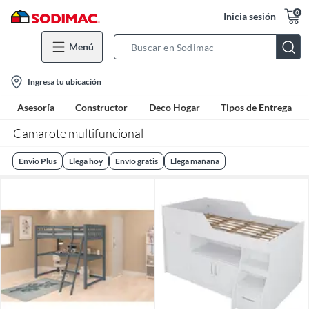
0
Inicia sesión
Menú
Search
Bar
location-
Ingresa tu ubicación
icon
Asesoría
Constructor
Deco Hogar
Tipos de Entrega
Camarote multifuncional
Envio Plus
Llega hoy
Envío gratis
Llega mañana