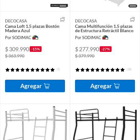
DECOCASA
DECOCASA
Cama Loft 1.5 plazas Bostón
Cama Multifunción 1.5 plazas
Madera Azul
de Estructura Retráctil Blanco
Por SODIMAC
Por SODIMAC
$ 309.990
$ 277.990
-15%
-27%
$ 363.990
$ 379.990
(5)
(18)
Agregar
Agregar