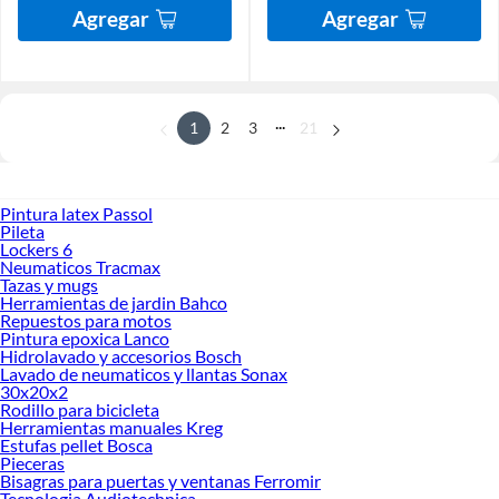
Agregar
Agregar
...
1
2
3
21
Pintura latex Passol
Pileta
Lockers 6
Neumaticos Tracmax
Tazas y mugs
Herramientas de jardin Bahco
Repuestos para motos
Pintura epoxica Lanco
Hidrolavado y accesorios Bosch
Lavado de neumaticos y llantas Sonax
30x20x2
Rodillo para bicicleta
Herramientas manuales Kreg
Estufas pellet Bosca
Pieceras
Bisagras para puertas y ventanas Ferromir
Tecnologia Audiotechnica