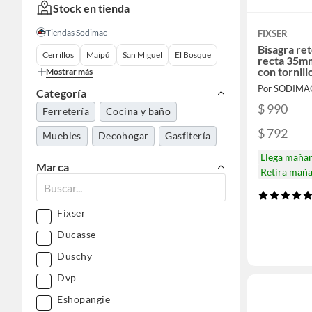
Stock en tienda
Tiendas Sodimac
FIXSER
Bisagra re
Cerrillos
Maipú
San Miguel
El Bosque
recta 35mm
con tornill
Mostrar más
Por SODIMA
Categoría
$ 990
Ferretería
Cocina y baño
$ 792
Muebles
Decohogar
Gasfitería
Llega maña
Marca
Retira mañ
Fixser
Ducasse
Duschy
Dvp
Eshopangie