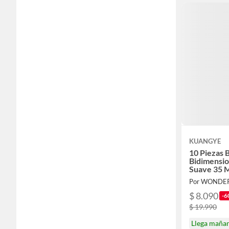
KUANGYE
10 Piezas 
Bidimensio
Suave 35 M
Por WONDE
$ 8.090
-6
$ 19.990
Llega maña