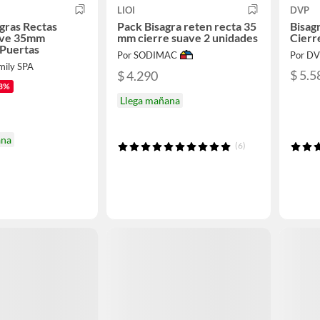
LIOI
DVP
agras Rectas
Pack Bisagra reten recta 35
Bisag
ave 35mm
mm cierre suave 2 unidades
Cierre
 Puertas
Por SODIMAC
Por D
mily SPA
$ 5.5
$ 4.290
3%
Llega mañana
ana
(6)