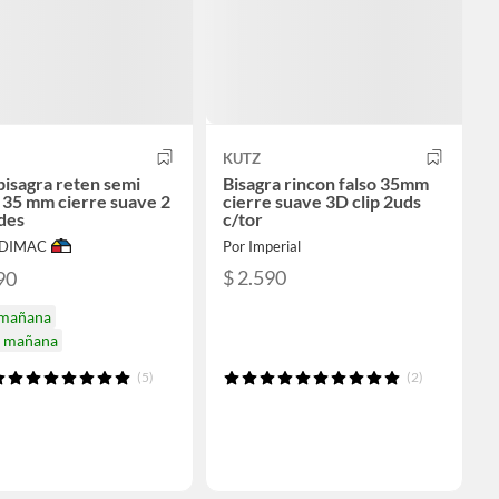
KUTZ
bisagra reten semi
Bisagra rincon falso 35mm
 35 mm cierre suave 2
cierre suave 3D clip 2uds
des
c/tor
ODIMAC
Por Imperial
$ 2.590
90
 mañana
a mañana
(5)
(2)