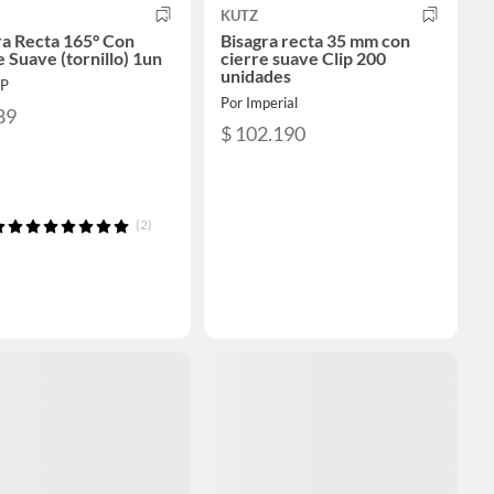
KUTZ
ra Recta 165° Con
Bisagra recta 35 mm con
 Suave (tornillo) 1un
cierre suave Clip 200
unidades
VP
Por Imperial
89
$ 102.190
(2)