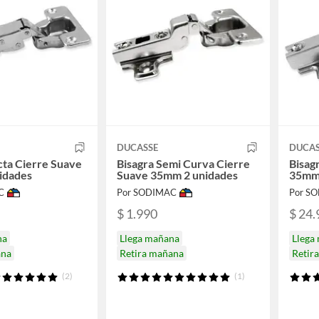
DUCASSE
DUCAS
cta Cierre Suave
Bisagra Semi Curva Cierre
Bisag
idades
Suave 35mm 2 unidades
35mm 
C
Por SODIMAC
Por S
$ 1.990
$ 24.
na
Llega mañana
Llega
ana
Retira mañana
Retir
(2)
(1)