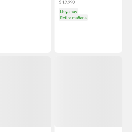
$ 19.990
Llega hoy
Retira mañana