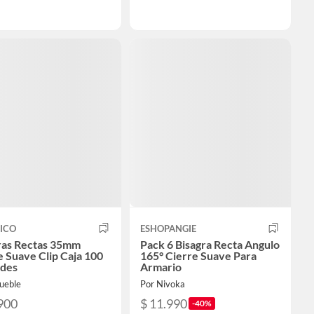
ICO
ESHOPANGIE
ras Rectas 35mm
Pack 6 Bisagra Recta Angulo
e Suave Clip Caja 100
165° Cierre Suave Para
des
Armario
ueble
Por Nivoka
900
$ 11.990
-40%