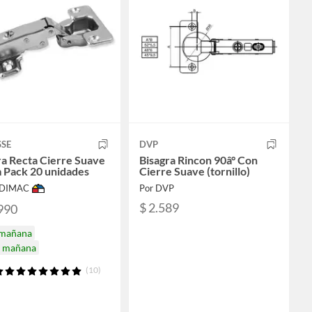
SE
DVP
ra Recta Cierre Suave
Bisagra Rincon 90â° Con
Pack 20 unidades
Cierre Suave (tornillo)
ODIMAC
Por DVP
$ 2.589
990
 mañana
a mañana
(10)