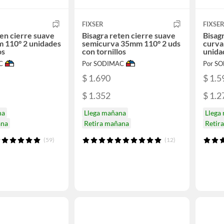
FIXSER
FIXSE
ten cierre suave
Bisagra reten cierre suave
Bisag
 110° 2 unidades
semicurva 35mm 110° 2 uds
curva
os
con tornillos
unida
C
Por SODIMAC
Por S
$ 1.690
$ 1.5
$ 1.352
$ 1.2
na
Llega mañana
Llega
ana
Retira mañana
Retir
(59)
(12)