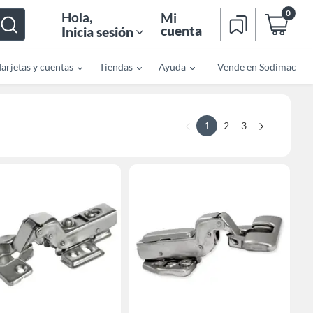
0
Hola
,
Mi
cuenta
Inicia sesión
Tarjetas y cuentas
Tiendas
Ayuda
Vende en Sodimac
1
2
3