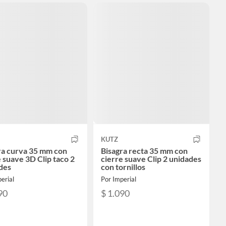
KUTZ
ra curva 35 mm con
Bisagra recta 35 mm con
e suave 3D Clip taco 2
cierre suave Clip 2 unidades
des
con tornillos
erial
Por Imperial
90
$ 1.090