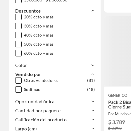
Descuentos
20% dcto y más
30% dcto y más
40% dcto y más
50% dcto y más
60% dcto y más
Color
Vendido por
Otros vendedores
(81)
Sodimac
(18)
GENERICO
Oportunidad única
Pack 2 Bis
Cierre Su
Cantidad por paquete
Por Mundo v
Calificación del producto
$ 3.789
$ 3.990
Largo (cm)