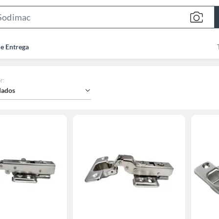
Search
Bar
de Entrega
r
:
ados