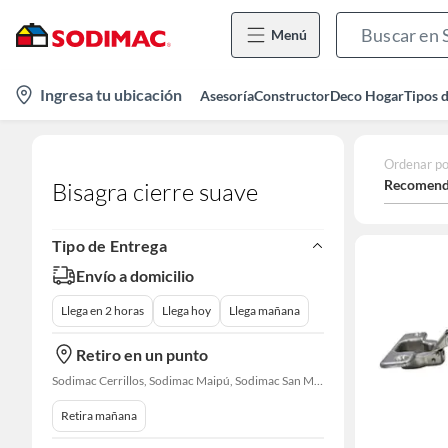
Menú
location-
Ingresa tu ubicación
Asesoría
Constructor
Deco Hogar
Tipos 
icon
Ordenar po
Recomend
Bisagra cierre suave
Tipo de Entrega
Envío a domicilio
Llega en 2 horas
Llega hoy
Llega mañana
Retiro en un punto
Sodimac Cerrillos, Sodimac Maipú, Sodimac San Miguel, Sodimac El Bosque, Sodimac San Bernardo, Sodimac Talagante, Sodimac San Fernando
Retira mañana