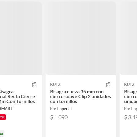
KUTZ
KUTZ
Bisagra
Bisagra curva 35 mm con
Bisag
nal Recta Cierre
cierre suave Clip 2 unidades
cierr
m Con Tornillos
con tornillos
unida
RMART
Por Imperial
Por Imp
$ 1.090
$ 3.1
0%
na