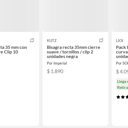
KUTZ
LIOI
cta 35 mm con
Bisagra recta 35mm cierre
Pack 
e Clip 10
suave / tornillos / clip 2
curva
unidades negra
unida
Por Imperial
Por S
$ 1.890
$ 4.0
Llega
Retir