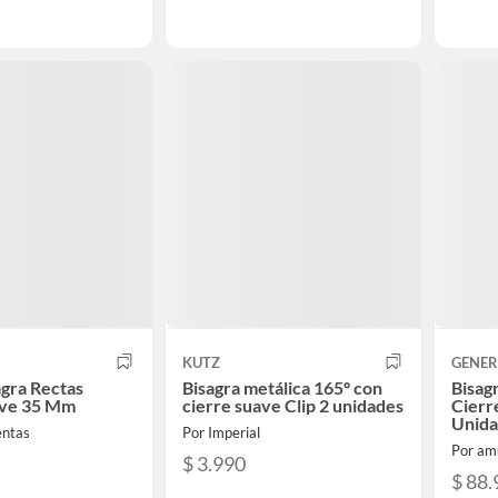
KUTZ
GENER
agra Rectas
Bisagra metálica 165º con
Bisag
ave 35 Mm
cierre suave Clip 2 unidades
Cierr
Unida
entas
Por Imperial
Por am
$ 3.990
$ 88.