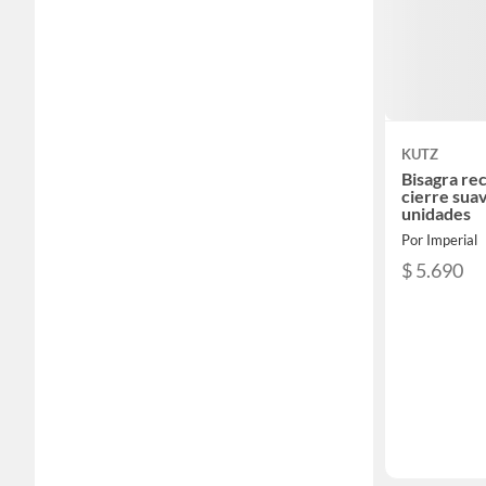
KUTZ
Bisagra re
cierre suav
unidades
Por Imperial
$ 5.690