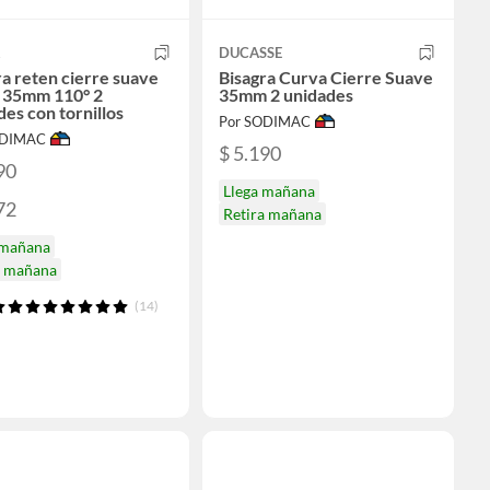
R
DUCASSE
ra reten cierre suave
Bisagra Curva Cierre Suave
 35mm 110° 2
35mm 2 unidades
des con tornillos
Por SODIMAC
ODIMAC
$ 5.190
90
Llega mañana
72
Retira mañana
 mañana
a mañana
(14)