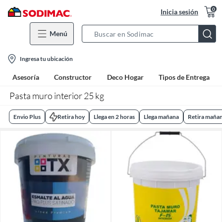
0
Inicia sesión
Menú
Search
Bar
location-
Ingresa tu ubicación
icon
Asesoría
Constructor
Deco Hogar
Tipos de Entrega
Pasta muro interior 25 kg
Envio Plus
Retira hoy
Llega en 2 horas
Llega mañana
Retira maña