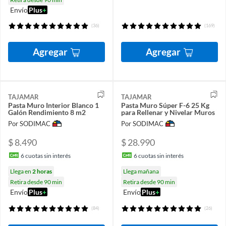
Envío
Plus
+
(36)
(169)
Agregar
Agregar
TAJAMAR
TAJAMAR
Pasta Muro Interior Blanco 1
Pasta Muro Súper F-6 25 Kg
Galón Rendimiento 8 m2
para Rellenar y Nivelar Muros
Por SODIMAC
Por SODIMAC
$ 8.490
$ 28.990
6
cuotas sin interés
6
cuotas sin interés
Llega en
2 horas
Llega mañana
Retira desde 90 min
Retira desde 90 min
Envío
Plus
+
Envío
Plus
+
(84)
(26)