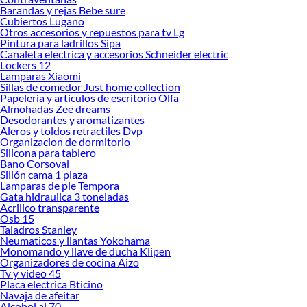
Barandas y rejas Bebe sure
Cubiertos Lugano
Otros accesorios y repuestos para tv Lg
Pintura para ladrillos Sipa
Canaleta electrica y accesorios Schneider electric
Lockers 12
Lamparas Xiaomi
Sillas de comedor Just home collection
Papeleria y articulos de escritorio Olfa
Almohadas Zee dreams
Desodorantes y aromatizantes
Aleros y toldos retractiles Dvp
Organizacion de dormitorio
Silicona para tablero
Bano Corsoval
Sillón cama 1 plaza
Lamparas de pie Tempora
Gata hidraulica 3 toneladas
Acrilico transparente
Osb 15
Taladros Stanley
Neumaticos y llantas Yokohama
Monomando y llave de ducha Klipen
Organizadores de cocina Aizo
Tv y video 45
Placa electrica Bticino
Navaja de afeitar
Alcohol al 70