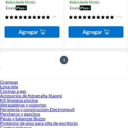
Retira desde 90 min
Retira desde 90 min
Envío
Plus
+
Envío
Plus
+
(50)
(145)
Agregar
Agregar
1
Grampas
Lona tela
Cocinas a gas
Accesorios de fotografia Xiaomi
Kit limpieza piscina
Abrazaderas y soportes
Ferreteria y construccion Electromovil
Percheros y ganchos
Pesas y balanzas Bozzo
Protector de piso para silla de escritorio
Contraventanas