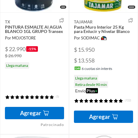
TX
TAJAMAR
PINTURA ESMALTE Al AGUA
Pasta Muro Interior 25 Kg
BLANCO 1GL GRUPO Transex
para Enlucir y Nivelar Blanco
Por MOJOSTORE
Por SODIMAC
$ 22.990
$ 15.950
-15%
$ 26.990
$ 13.558
Llega mañana
6
cuotas sin interés
Llega mañana
Retira desde 90 min
Envío
Plus
+
(5)
(722)
Agregar
Agregar
Patrocinado