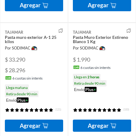
Agregar
Agregar
TAJAMAR
TAJAMAR
Pasta muro exterior A-1 25
Pasta Muro Exterior Estireno
kilos
Blanco 1 Kg
Por SODIMAC
Por SODIMAC
$ 33.290
$ 1.990
6
cuotas sin interés
$ 28.296
Llega en
2 horas
6
cuotas sin interés
Retira desde 90 min
Llega mañana
Envío
Plus
+
Retira desde 90 min
Envío
Plus
+
(121)
(100)
Agregar
Agregar