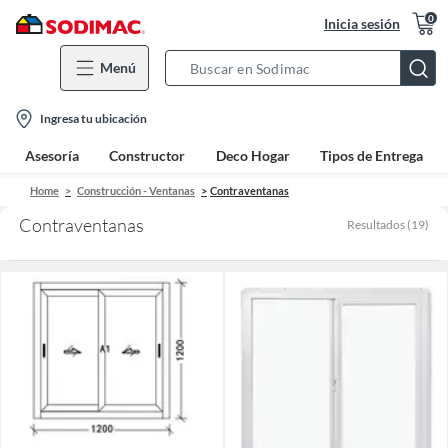
0
Inicia sesión
Menú
Search
Bar
location-
Ingresa tu ubicación
icon
Asesoría
Constructor
Deco Hogar
Tipos de Entrega
Home
Construcción - Ventanas
Contraventanas
Contraventanas
Resultados
(
19
)