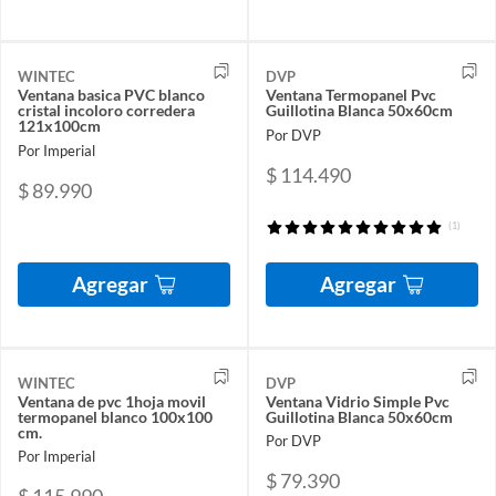
WINTEC
DVP
Ventana basica PVC blanco
Ventana Termopanel Pvc
cristal incoloro corredera
Guillotina Blanca 50x60cm
121x100cm
Por DVP
Por Imperial
$ 114.490
$ 89.990
(1)
Agregar
Agregar
WINTEC
DVP
Ventana de pvc 1hoja movil
Ventana Vidrio Simple Pvc
termopanel blanco 100x100
Guillotina Blanca 50x60cm
cm.
Por DVP
Por Imperial
$ 79.390
$ 115.990