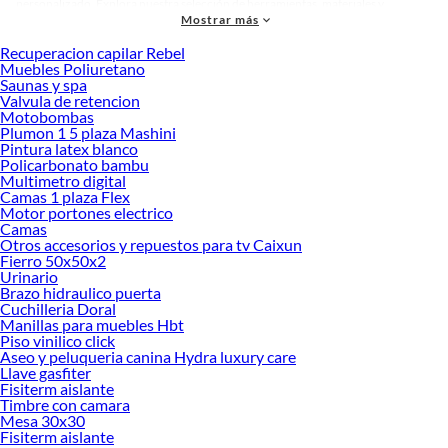
personalizado. Explora nuestra selección de herramientas, materiales y
Mostrar más
accesorios de calidad que te ayudarán a crear un espacio más tú.
Recuperacion capilar Rebel
Desde remodelaciones hasta proyectos de decoración, estamos aquí para hacer
Muebles Poliuretano
tus ideas realidad. ¡Visítanos y encuentra todo lo que tenemos para ofrecerte en
Saunas y spa
Muebles!
Valvula de retencion
Motobombas
Explora la variedad de productos de Muebles en Sodimac
Plumon 1 5 plaza Mashini
Pintura latex blanco
Herramientas, materiales y accesorios de calidad para tus proyectos y
Policarbonato bambu
renovación de espacios. ¡Visítanos y descubre todo lo que tenemos para
Multimetro digital
ofrecerte!
Camas 1 plaza Flex
Motor portones electrico
Encuentra una amplia variedad de productos de Muebles en Sodimac.
Camas
Encuentra todo lo necesario para tus proyectos de renovación y decoración.
Otros accesorios y repuestos para tv Caixun
¡Visítanos y haz tus ideas realidad!
Fierro 50x50x2
Urinario
Brazo hidraulico puerta
Cuchilleria Doral
Manillas para muebles Hbt
Piso vinilico click
Aseo y peluqueria canina Hydra luxury care
Llave gasfiter
Fisiterm aislante
Timbre con camara
Mesa 30x30
Fisiterm aislante