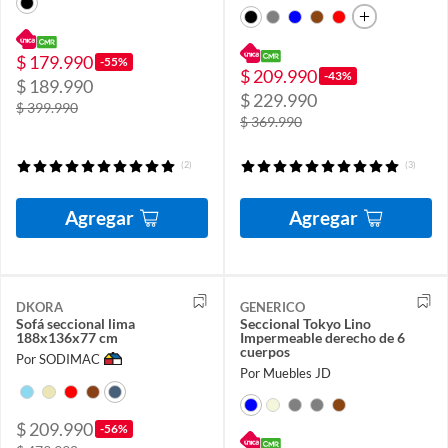
$ 179.990
-55%
$ 209.990
-43%
$ 189.990
$ 229.990
$ 399.990
$ 369.990
(2)
(3)
Agregar
Agregar
DKORA
GENERICO
Sofá seccional lima
Seccional Tokyo Lino
188x136x77 cm
Impermeable derecho de 6
cuerpos
Por SODIMAC
Por Muebles JD
$ 209.990
-56%