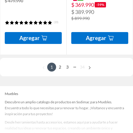
$ 479.990
$ 369.990
-59%
$ 389.990
$ 899.990
(20)
Agregar
Agregar
...
1
2
3
34
Muebles
Descubre un amplio catálogo de productos en Sodimac para Muebles.
Encuentra todo lo que necesitas para renovar tu hogar. ¡Visítanos y encuentra
inspiración para tus proyectos!
Desde herramientas hasta accesorios, estamos aquí para ayudarte a hacer
realidad tus ideas y renovar tus espacios, creando un ambiente único y