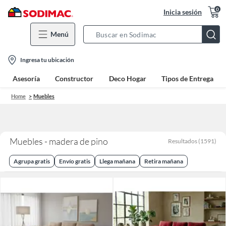
0
Inicia sesión
Menú
Search
Bar
location-
Ingresa tu ubicación
icon
Asesoría
Constructor
Deco Hogar
Tipos de Entrega
Home
Muebles
Muebles - madera de pino
Resultados
(
1591
)
Agrupa gratis
Envío gratis
Llega mañana
Retira mañana