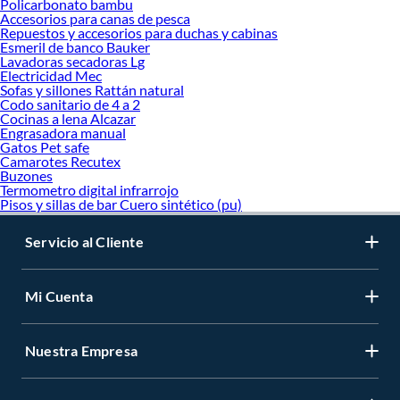
Policarbonato bambu
Accesorios para canas de pesca
Repuestos y accesorios para duchas y cabinas
Esmeril de banco Bauker
Lavadoras secadoras Lg
Electricidad Mec
Sofas y sillones Rattán natural
Codo sanitario de 4 a 2
Cocinas a lena Alcazar
Engrasadora manual
Gatos Pet safe
Camarotes Recutex
Buzones
Termometro digital infrarrojo
Pisos y sillas de bar Cuero sintético (pu)
Servicio al Cliente
Mi Cuenta
Nuestra Empresa