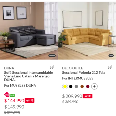
DUNA
DECO OUTLET
Sofá Seccional Intercambiable
Seccional Polonia 212 Tela
Viena Lino Catania Marengo
Por INTERMUEBLES
DUNA.
Por MUEBLES DUNA
$ 209.990
-43%
$ 144.990
-64%
$ 369.990
$ 149.990
$ 399.990