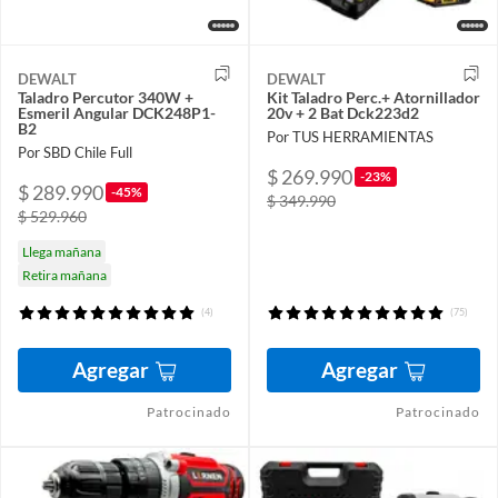
DEWALT
DEWALT
Taladro Percutor 340W +
Kit Taladro Perc.+ Atornillador
Esmeril Angular DCK248P1-
20v + 2 Bat Dck223d2
B2
Por TUS HERRAMIENTAS
Por SBD Chile Full
$ 269.990
-23%
$ 289.990
-45%
$ 349.990
$ 529.960
Llega mañana
Retira mañana
(4)
(75)
Agregar
Agregar
Patrocinado
Patrocinado