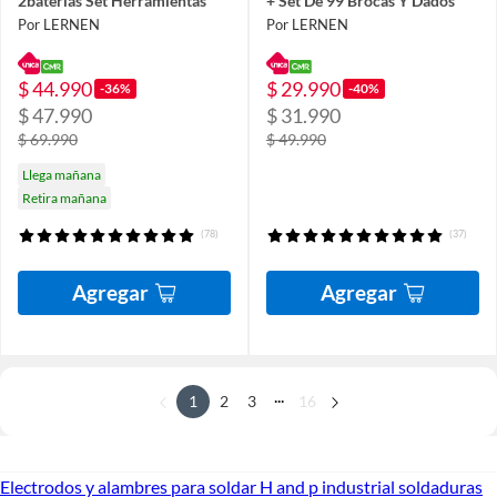
2baterías Set Herramientas
+ Set De 99 Brocas Y Dados
Por LERNEN
Por LERNEN
$ 44.990
$ 29.990
-36%
-40%
$ 47.990
$ 31.990
$ 69.990
$ 49.990
Llega mañana
Retira mañana
(78)
(37)
Agregar
Agregar
...
1
2
3
16
Electrodos y alambres para soldar H and p industrial soldaduras