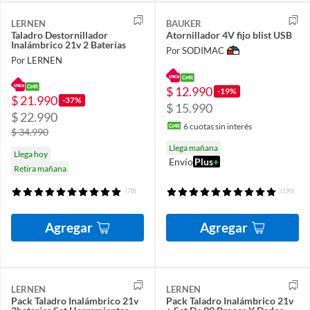
LERNEN
BAUKER
Taladro Destornillador
Atornillador 4V fijo blist USB
Inalámbrico 21v 2 Baterías
Por SODIMAC
Por LERNEN
$ 12.990
-19%
$ 21.990
-37%
$ 15.990
$ 22.990
6
cuotas sin interés
$ 34.990
Llega mañana
Llega hoy
Envío
Plus
+
Retira mañana
(78)
(196)
Agregar
Agregar
LERNEN
LERNEN
Pack Taladro Inalámbrico 21v
Pack Taladro Inalámbrico 21v