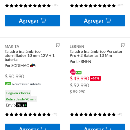
(145)
(882)
Agregar
Agregar
MAKITA
LERNEN
Taladro inalámbrico
Taladro Inalámbrico Percutor
atornillador 10 mm 12V + 1
Pro + 2 Baterías 13 Mm
batería
Por LERNEN
Por SODIMAC
$ 90.990
$ 49.990
-44%
6
cuotas sin interés
$ 52.990
$ 89.990
Llega en
2 horas
Retira desde 90 min
Envío
Plus
+
(79)
(48)
Agregar
Agregar