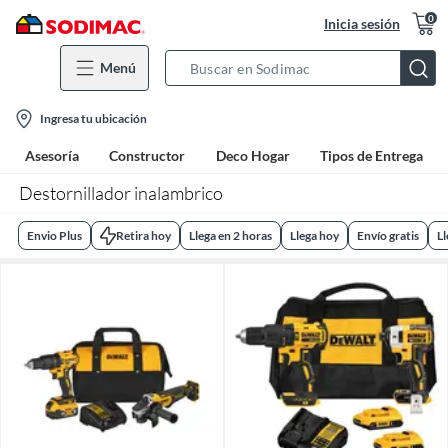
0
Inicia sesión
Menú
Search
Bar
location-
Ingresa tu ubicación
icon
Asesoría
Constructor
Deco Hogar
Tipos de Entrega
Destornillador inalambrico
Envio Plus
Retira hoy
Llega en 2 horas
Llega hoy
Envío gratis
L