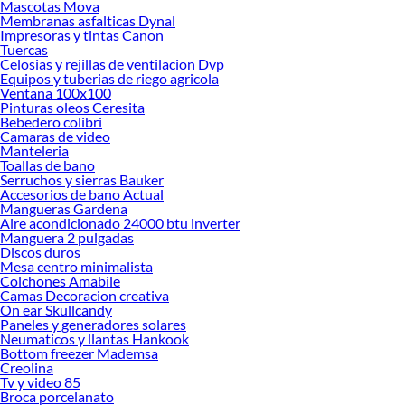
Mascotas Mova
Membranas asfalticas Dynal
Impresoras y tintas Canon
Tuercas
Celosias y rejillas de ventilacion Dvp
Equipos y tuberias de riego agricola
Ventana 100x100
Pinturas oleos Ceresita
Bebedero colibri
Camaras de video
Manteleria
Toallas de bano
Serruchos y sierras Bauker
Accesorios de bano Actual
Mangueras Gardena
Aire acondicionado 24000 btu inverter
Manguera 2 pulgadas
Discos duros
Mesa centro minimalista
Colchones Amabile
Camas Decoracion creativa
On ear Skullcandy
Paneles y generadores solares
Neumaticos y llantas Hankook
Bottom freezer Mademsa
Creolina
Tv y video 85
Broca porcelanato