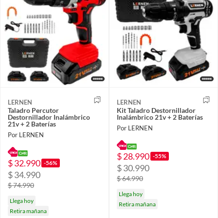
LERNEN
LERNEN
Taladro Percutor
Kit Taladro Destornillador
Destornillador Inalámbrico
Inalámbrico 21v + 2 Baterías
21v + 2 Baterías
Por LERNEN
Por LERNEN
$ 28.990
-55%
$ 32.990
-56%
$ 30.990
$ 34.990
$ 64.990
$ 74.990
Llega hoy
Llega hoy
Retira mañana
Retira mañana