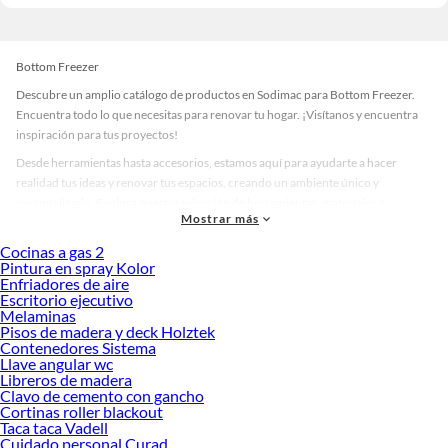
Bottom Freezer
Descubre un amplio catálogo de productos en Sodimac para Bottom Freezer.
Encuentra todo lo que necesitas para renovar tu hogar. ¡Visítanos y encuentra
inspiración para tus proyectos!
Desde herramientas hasta accesorios, estamos aquí para ayudarte a hacer
realidad tus ideas y renovar tus espacios, creando un ambiente único y
personalizado. Explora nuestra selección de herramientas, materiales y
Mostrar más
accesorios de calidad que te ayudarán a crear un espacio más tú.
Cocinas a gas 2
Desde remodelaciones hasta proyectos de decoración, estamos aquí para hacer
Pintura en spray Kolor
tus ideas realidad. ¡Visítanos y encuentra todo lo que tenemos para ofrecerte en
Enfriadores de aire
Bottom Freezer!
Escritorio ejecutivo
Melaminas
Explora la variedad de productos de Bottom Freezer en Sodimac
Pisos de madera y deck Holztek
Contenedores Sistema
Herramientas, materiales y accesorios de calidad para tus proyectos y
Llave angular wc
renovación de espacios. ¡Visítanos y descubre todo lo que tenemos para
Libreros de madera
ofrecerte!
Clavo de cemento con gancho
Cortinas roller blackout
Encuentra una amplia variedad de productos de Bottom Freezer en Sodimac.
Taca taca Vadell
Encuentra todo lo necesario para tus proyectos de renovación y decoración.
Cuidado personal Curad