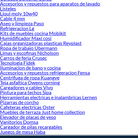
¡Visítanos y haz tus ideas realidad!
Accesorios y repuestos para aparatos de lavado
Listeles
Liqui moly 10w40
Cable 4 mm
Aseo y limpieza Paso
Refrigeracion Lg
Kits de muebles cocina Mobikit
Humidificador Maxi cosi
Cajas organizadoras plasticas Reyplast
Ropa de trabajo Ubermann
Limas y escofinas Nicholson
Carros de feria Crusec
Tecnologia Fidek
Iluminacion de bano y cocina
Accesorios y repuestos refrigeracion Fensa
Centrifuga de ropa Kuangye
Teja asfaltica Owens corning
Cargadores y cables Vivo
Pintura para techos Sipa
Herramientas electricas e inalambricas Lernen
Pizarras de corcho
Cafeteras electricas Oster
Muebles de terraza Just home collection
Elevador de placas de yeso
Vanitorios Domsa
Cargador de pilas recargables
Juegos de mesa Haba