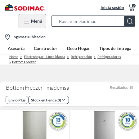
0
Inicia sesión
Menú
Search
Bar
location-
Ingresa tu ubicación
icon
Asesoría
Constructor
Deco Hogar
Tipos de Entrega
Home
Electrohogar - Línea blanca
Refrigeración
Refrigeradores
Bottom Freezer
Bottom Freezer - mademsa
Resultados
(
8
)
Envio Plus
Stock en tienda
(
0
)