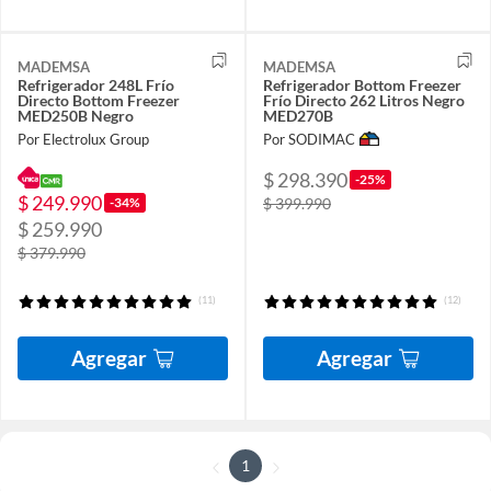
MADEMSA
MADEMSA
Refrigerador 248L Frío
Refrigerador Bottom Freezer
Directo Bottom Freezer
Frío Directo 262 Litros Negro
MED250B Negro
MED270B
Por Electrolux Group
Por SODIMAC
$ 298.390
-25%
$ 249.990
-34%
$ 399.990
$ 259.990
$ 379.990
(11)
(12)
Agregar
Agregar
1