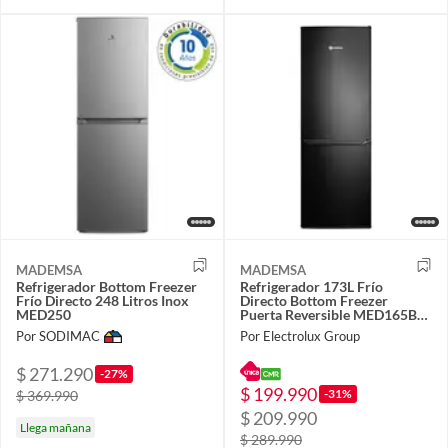
MADEMSA
MADEMSA
Refrigerador Bottom Freezer
Refrigerador 173L Frío
Frío Directo 248 Litros Inox
Directo Bottom Freezer
MED250
Puerta Reversible MED165B
Negro.
Por SODIMAC
Por Electrolux Group
$ 271.290
-27%
$ 199.990
-31%
$ 369.990
$ 209.990
Llega mañana
$ 289.990