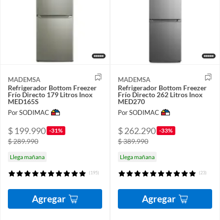
MADEMSA
MADEMSA
Refrigerador Bottom Freezer
Refrigerador Bottom Freezer
Frío Directo 179 Litros Inox
Frío Directo 262 Litros Inox
MED165S
MED270
Por SODIMAC
Por SODIMAC
$ 199.990
$ 262.290
-31%
-33%
$ 289.990
$ 389.990
Llega mañana
Llega mañana
(195)
(23)
Agregar
Agregar