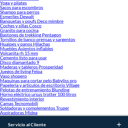
Yoga y pilates
Sacos para escombros
Shampo para perros
Esmeriles Dewalt
Banquetas y poufs Deco mimbre
Coches y sillas Cosco
Granito para cocina
Bastones de trekking Pentagon
Tornillos de banco prensas y sargentos
Huaipes y panos Hilachas
Muebles Asientos inflables
Volcanita rh 15 mm
Cemento listo para usar
Disco diamantado 9
Maderas y tableros Prosperidad
Juegos de living Felpa
Vaso shopero
Maquinas para cortar pelo Babyliss pro
Papeleria y articulos de escritorio Village
Pelotas de entrenamiento Blunding
Horno eléctrico ursus trotter 100 litros
Revestimiento interior
Camas Tecnomobili
Soldadoras y complementos Truper
Aspiradoras Midea
Servicio al Cliente