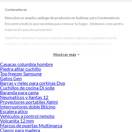
Contenedores
Descubre un amplio catálogo de productos en Sodimac para Contenedores.
Encuentra todo lo que necesitas para renovar tu hogar. ¡Visítanos y encuentra
inspiración para tus proyectos!
Desde herramientas hasta accesorios, estamos aquí para ayudarte a hacer
realidad tus ideas y renovar tus espacios, creando un ambiente único y
personalizado. Explora nuestra selección de herramientas, materiales y
Mostrar más
accesorios de calidad que te ayudarán a crear un espacio más tú.
Casacas columbia hombre
Desde remodelaciones hasta proyectos de decoración, estamos aquí para hacer
Piedra afilar cuchillo
tus ideas realidad. ¡Visítanos y encuentra todo lo que tenemos para ofrecerte en
Top freezer Samsung
Contenedores!
Gatos Gen
Barras y rieles para cortinas Dvp
Explora la variedad de productos de Contenedores en Sodimac
Cuchillos de cocina Di solle
Baranda para cama
Herramientas, materiales y accesorios de calidad para tus proyectos y
Neumaticos y llantas 12
renovación de espacios. ¡Visítanos y descubre todo lo que tenemos para
Proyectores portatiles Xgimi
ofrecerte!
Interruptores doble Bticino
Escalera atico
Encuentra una amplia variedad de productos de Contenedores en Sodimac.
Vehiculos a control remoto
Encuentra todo lo necesario para tus proyectos de renovación y decoración.
Volcanita 12 mm
¡Visítanos y haz tus ideas realidad!
Marcos de puertas Multimarca
Clavos para madera