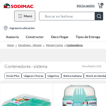
0
Inicia sesión
Menú
Search
Bar
location-
Ingresa tu ubicación
icon
Asesoría
Constructor
Deco Hogar
Tipos de Entrega
Home
Decohogar - Menaje
Menaje Cocina
Contenedores
Contenedores - sistema
Resultados
(
63
)
Envio Plus
Llega en 2 horas
Llega hoy
Retira mañana
Stock en tienda