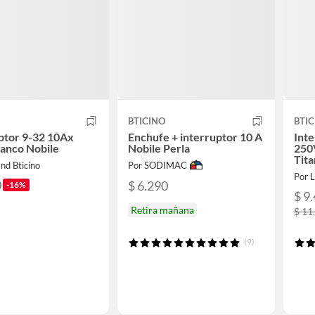
BTICINO
BTIC
ptor 9-32 10Ax
Enchufe + interruptor 10 A
Int
anco Nobile
Nobile Perla
250
Tita
nd Bticino
Por SODIMAC
Por L
0
$ 6.290
-16%
$ 9
Retira mañana
$ 11
(9)