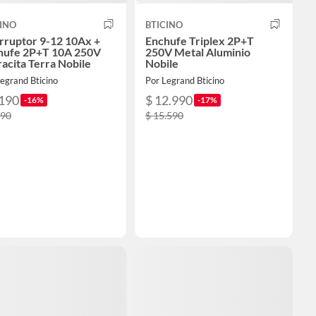
INO
BTICINO
rruptor 9-12 10Ax +
Enchufe Triplex 2P+T
hufe 2P+T 10A 250V
250V Metal Aluminio
acita Terra Nobile
Nobile
egrand Bticino
Por Legrand Bticino
.190
$ 12.990
-16%
-17%
590
$ 15.590