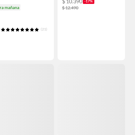
$ 10.390
-17%
ira mañana
$ 12.490
(21)