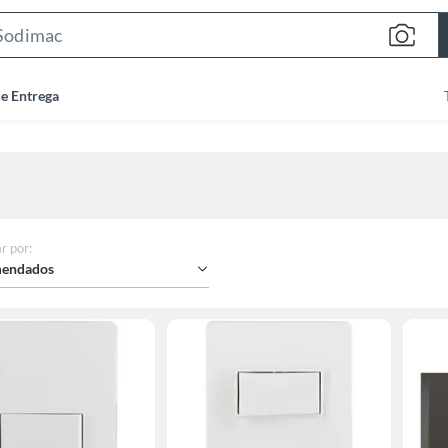
Search
Bar
de Entrega
r por
:
endados