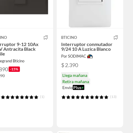
INO
BTICINO
erruptor 9-12 10Ax
Interruptor conmutador
 Antracita Black
9/24 10 A Luzica Blanco
ile
Por SODIMAC
egrand Bticino
$ 2.390
.890
-15%
Llega mañana
590
Retira mañana
Envío
Plus
+
(1)
(13)