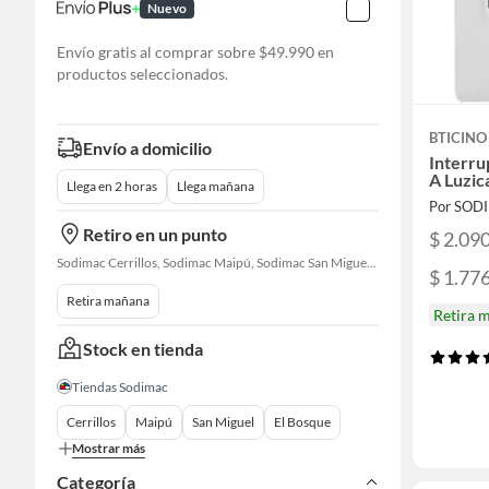
Nuevo
Envío gratis al comprar sobre $49.990 en
productos seleccionados.
BTICINO
Envío a domicilio
Interru
A Luzic
Llega en 2 horas
Llega mañana
Por SOD
Retiro en un punto
$ 2.09
Sodimac Cerrillos, Sodimac Maipú, Sodimac San Miguel, Sodimac El Bosque, Sodimac San Bernardo, Constructor Cantagallo, Sodimac Talagante, Sodimac San Fernando
$ 1.77
Retira mañana
Retira 
Stock en tienda
Tiendas Sodimac
Cerrillos
Maipú
San Miguel
El Bosque
Mostrar más
Categoría