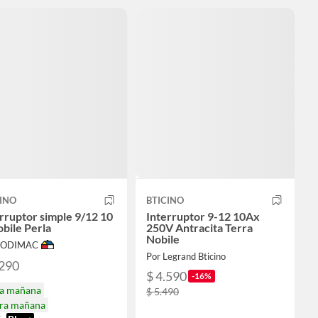
INO
BTICINO
rruptor simple 9/12 10
Interruptor 9-12 10Ax
bile Perla
250V Antracita Terra
Nobile
 SODIMAC
Por Legrand Bticino
.290
$ 4.590
-16%
ga mañana
$ 5.490
ira mañana