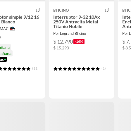
BTICINO
BTIC
ptor simple 9/12 16
Interruptor 9-32 10Ax
Inte
 Blanco
250V Antracita Metal
Enc
Titanio Nobile
Antr
IMAC
Por Legrand Bticino
Por L
0
$ 12.790
$ 7
-16%
añana
$ 15.290
$ 8.
mañana
us
+
(11)
(1)