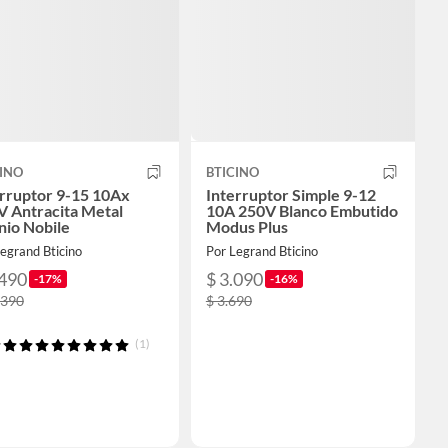
INO
BTICINO
erruptor 9-15 10Ax
Interruptor Simple 9-12
V Antracita Metal
10A 250V Blanco Embutido
nio Nobile
Modus Plus
egrand Bticino
Por Legrand Bticino
.490
$ 3.090
-17%
-16%
.390
$ 3.690
(1)