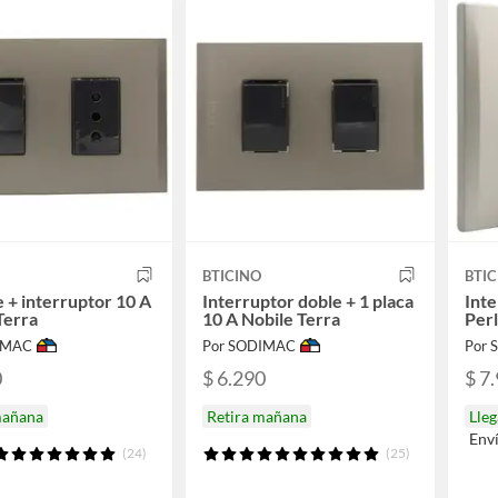
BTICINO
BTIC
 + interruptor 10 A
Interruptor doble + 1 placa
Inte
Terra
10 A Nobile Terra
Per
IMAC
Por SODIMAC
Por
0
$ 6.290
$ 7
mañana
Retira mañana
Lle
Env
(24)
(25)