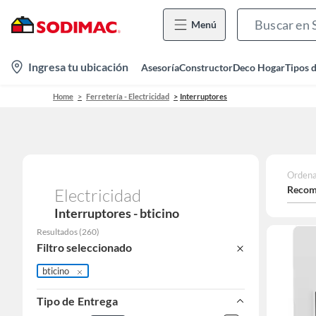
Menú
location-
Ingresa tu ubicación
Asesoría
Constructor
Deco Hogar
Tipos 
icon
Home
Ferretería - Electricidad
Interruptores
Ordena
Recom
Electricidad
Interruptores - bticino
Resultados
(
260
)
Filtro seleccionado
bticino
Tipo de Entrega