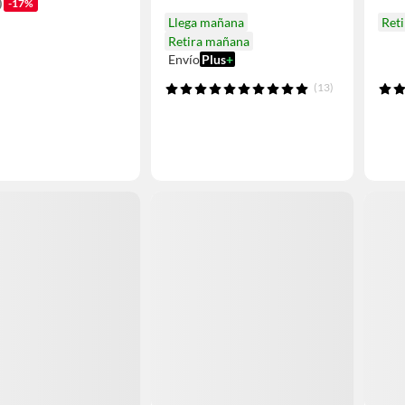
0
-17%
Llega mañana
Ret
Retira mañana
Envío
Plus
+
(13)