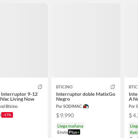
BTICINO
BTIC
Interruptor 9-12
Interruptor doble MatixGo
Inte
0Vac Living Now
Negro
A No
nd Bticino
Por SODIMAC
Por
0
$ 9.990
$ 4
-17%
Llega mañana
Lle
Envío
Plus
+
Ret