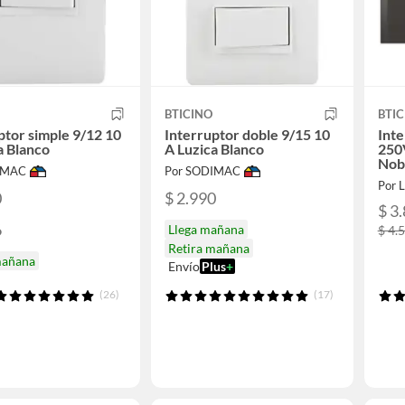
BTICINO
BTIC
ptor simple 9/12 10
Interruptor doble 9/15 10
Int
a Blanco
A Luzica Blanco
250V
Nob
IMAC
Por SODIMAC
Por L
0
$ 2.990
$ 3
6
Llega mañana
$ 4.
Retira mañana
mañana
Envío
Plus
+
(26)
(17)