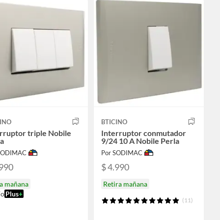
INO
BTICINO
rruptor triple Nobile
Interruptor conmutador
la
9/24 10 A Nobile Perla
 SODIMAC
Por SODIMAC
.990
$ 4.990
ga mañana
Retira mañana
ío
Plus
+
(11)