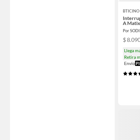
BTICINO
Interru
A Matix
Por SOD
$ 8.09
Llega m
Retira 
Envío
Pl