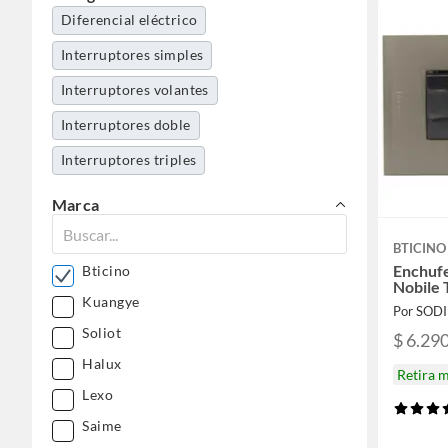
Diferencial eléctrico
Interruptores simples
Interruptores volantes
Interruptores doble
Interruptores triples
Marca
BTICINO
Enchufe
Bticino
Nobile 
Kuangye
Por SOD
Soliot
$ 6.29
Halux
Retira 
Lexo
Saime