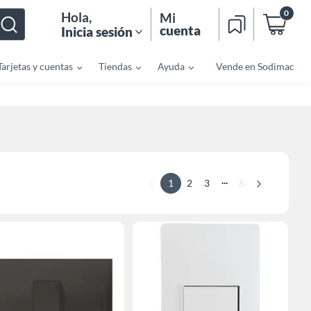
0
Hola
,
Mi
cuenta
Inicia sesión
Tarjetas y cuentas
Tiendas
Ayuda
Vende en Sodimac
...
1
2
3
6