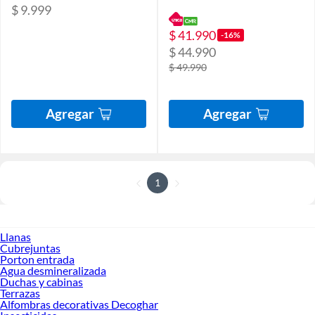
$ 9.999
$ 41.990
-16%
$ 44.990
$ 49.990
Agregar
Agregar
1
Llanas
Cubrejuntas
Porton entrada
Agua desmineralizada
Duchas y cabinas
Terrazas
Alfombras decorativas Decoghar