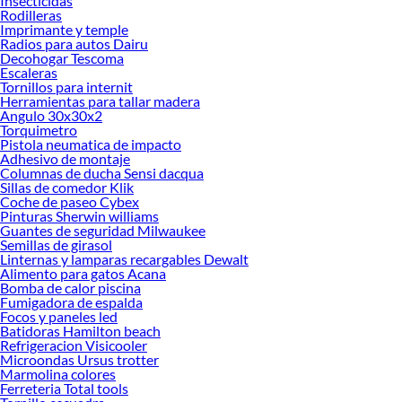
Insecticidas
Rodilleras
Imprimante y temple
Radios para autos Dairu
Decohogar Tescoma
Escaleras
Tornillos para internit
Herramientas para tallar madera
Angulo 30x30x2
Torquimetro
Pistola neumatica de impacto
Adhesivo de montaje
Columnas de ducha Sensi dacqua
Sillas de comedor Klik
Coche de paseo Cybex
Pinturas Sherwin williams
Guantes de seguridad Milwaukee
Semillas de girasol
Linternas y lamparas recargables Dewalt
Alimento para gatos Acana
Bomba de calor piscina
Fumigadora de espalda
Focos y paneles led
Batidoras Hamilton beach
Refrigeracion Visicooler
Microondas Ursus trotter
Marmolina colores
Ferreteria Total tools