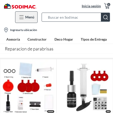
0
Inicia sesión
Menú
Search
Bar
location-
Ingresa tu ubicación
icon
Asesoría
Constructor
Deco Hogar
Tipos de Entrega
Reparacion de parabrisas