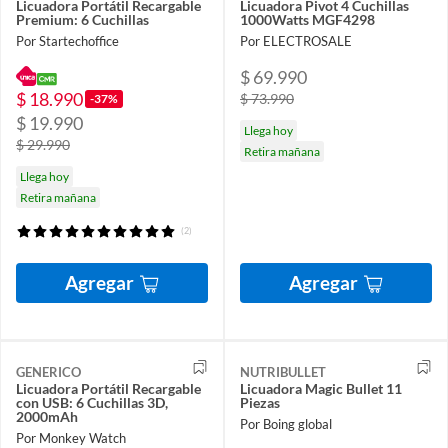
Licuadora Portátil Recargable
Licuadora Pivot 4 Cuchillas
Premium: 6 Cuchillas
1000Watts MGF4298
Por Startechoffice
Por ELECTROSALE
$ 69.990
$ 18.990
$ 73.990
-37%
$ 19.990
Llega hoy
$ 29.990
Retira mañana
Llega hoy
Retira mañana
(2)
Agregar
Agregar
GENERICO
NUTRIBULLET
Licuadora Portátil Recargable
Licuadora Magic Bullet 11
con USB: 6 Cuchillas 3D,
Piezas
2000mAh
Por Boing global
Por Monkey Watch