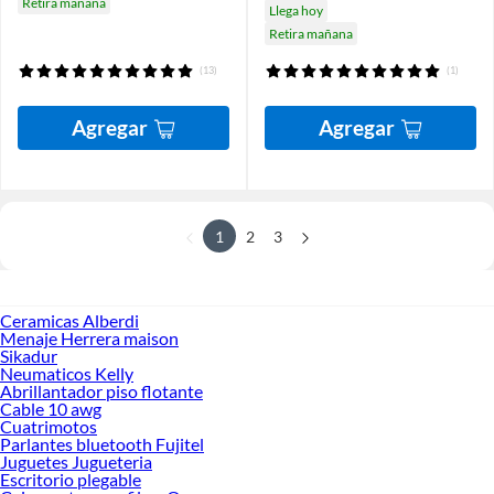
Retira mañana
Llega hoy
Retira mañana
(13)
(1)
Agregar
Agregar
1
2
3
Ceramicas Alberdi
Menaje Herrera maison
Sikadur
Neumaticos Kelly
Abrillantador piso flotante
Cable 10 awg
Cuatrimotos
Parlantes bluetooth Fujitel
Juguetes Jugueteria
Escritorio plegable