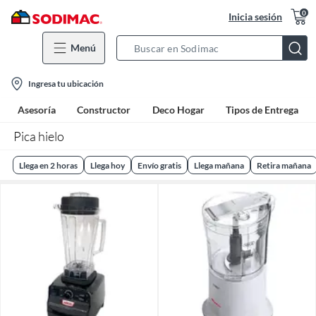
0
Inicia sesión
Menú
Search
Bar
location-
Ingresa tu ubicación
icon
Asesoría
Constructor
Deco Hogar
Tipos de Entrega
Pica hielo
Llega en 2 horas
Llega hoy
Envío gratis
Llega mañana
Retira mañana