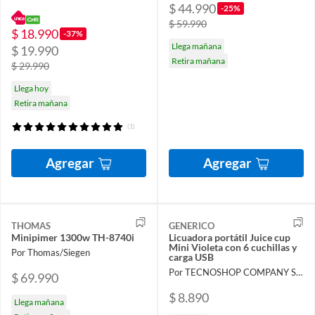
$ 44.990
-25%
$ 59.990
$ 18.990
-37%
Llega mañana
$ 19.990
Retira mañana
$ 29.990
Llega hoy
Retira mañana
(1)
Agregar
Agregar
THOMAS
GENERICO
Minipimer 1300w TH-8740i
Licuadora portátil Juice cup
Mini Violeta con 6 cuchillas y
Por Thomas/Siegen
carga USB
Por TECNOSHOP COMPANY SPA
$ 69.990
$ 8.890
Llega mañana