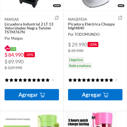
MAIGAS
MAGEFESA
Licuadora Industrial 2 LT 13
Picadora Eléctrica Choppy
Velocidades Negra Twister
Mgf4840
TSTM767N
Por TODOMUNDO
Por Maigas
$ 29.990
-25%
$ 39.990
$ 84.990
-35%
Llega hoy
$ 89.990
Retira mañana
$ 129.990
(2)
(2)
Agregar
Agregar