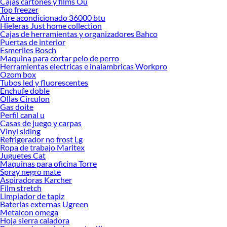
Cajas cartones y films Ou
Top freezer
Aire acondicionado 36000 btu
Hieleras Just home collection
Cajas de herramientas y organizadores Bahco
Puertas de interior
Esmeriles Bosch
Maquina para cortar pelo de perro
Herramientas electricas e inalambricas Workpro
Ozom box
Tubos led y fluorescentes
Enchufe doble
Ollas Circulon
Gas doite
Perfil canal u
Casas de juego y carpas
Vinyl siding
Refrigerador no frost Lg
Ropa de trabajo Maritex
Juguetes Cat
Maquinas para oficina Torre
Spray negro mate
Aspiradoras Karcher
Film stretch
Limpiador de tapiz
Baterias externas Ugreen
Metalcon omega
Hoja sierra caladora