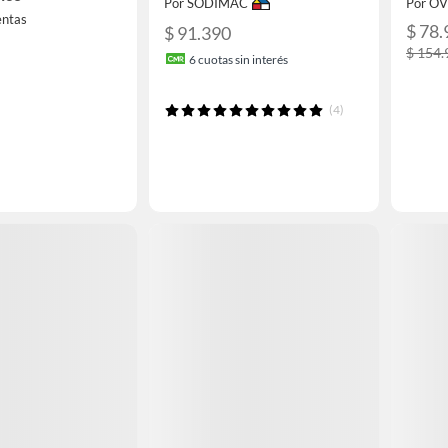
Por SODIMAC
Por O
entas
$ 78.
$ 91.390
$ 154.
6
cuotas sin interés
(4)