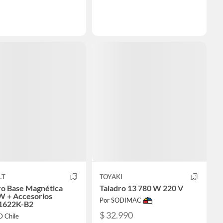
LT
TOYAKI
ro Base Magnética
Taladro 13 780 W 220 V
 + Accesorios
Por SODIMAC
622K-B2
$ 32.990
D Chile