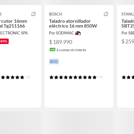
S
BOSCH
STANL
ercutor 16mm
Taladro atornillador
Talad
al Tg211166
eléctrico 16 mm 850W
SBT2
LECTRONIC SPA
Por SODIMAC
Por SB
$ 25
$ 189.990
-49%
6
cuotas sin interés
ECO
(1)
(1)