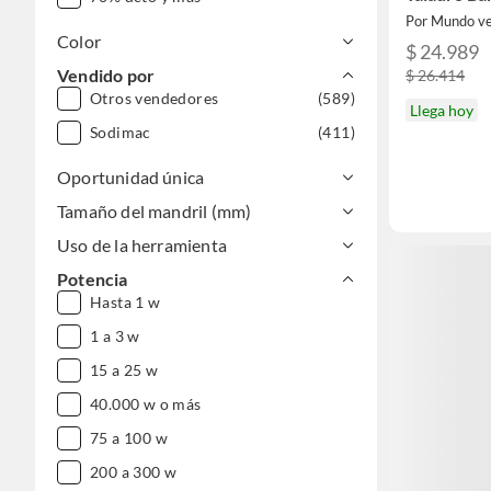
Por Mundo v
Color
$ 24.989
Vendido por
$ 26.414
Otros vendedores
(589)
Llega hoy
Sodimac
(411)
Oportunidad única
Tamaño del mandril (mm)
Uso de la herramienta
Potencia
Hasta 1 w
1 a 3 w
15 a 25 w
40.000 w o más
75 a 100 w
200 a 300 w