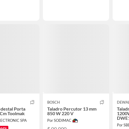
BOSCH
DEWA
destal Porta
Taladro Percutor 13 mm
Talad
5 Cm Toolmak
850 W 220 V
1200W
DWE1
LECTRONIC SPA
Por SODIMAC
Por SB
$ 99.990
-44%