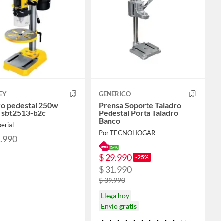
EY
GENERICO
ro pedestal 250w
Prensa Soporte Taladro
 sbt2513-b2c
Pedestal Porta Taladro
Banco
erial
Por TECNOHOGAR
4.990
$ 29.990
-25%
$ 31.990
$ 39.990
Llega hoy
Envío
gratis