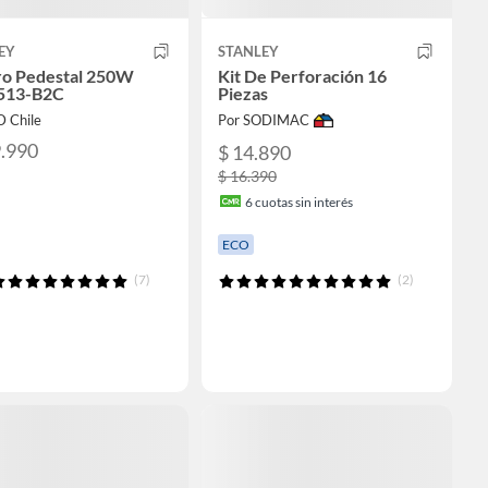
EY
STANLEY
ro Pedestal 250W
Kit De Perforación 16
513-B2C
Piezas
D Chile
Por SODIMAC
9.990
$ 14.890
$ 16.390
6
cuotas sin interés
ECO
(7)
(2)