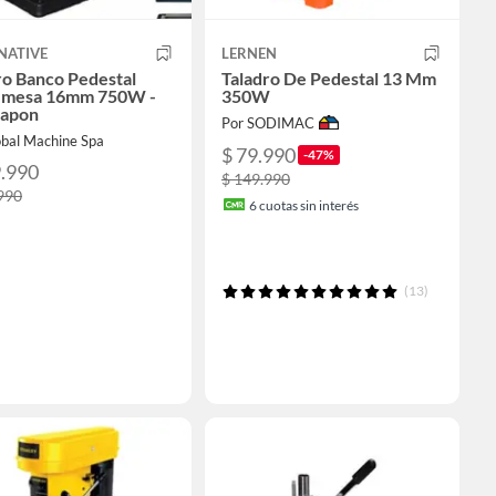
NATIVE
LERNEN
ro Banco Pedestal
Taladro De Pedestal 13 Mm
emesa 16mm 750W -
350W
Japon
Por SODIMAC
obal Machine Spa
$ 79.990
-47%
9.990
$ 149.990
990
6
cuotas sin interés
(13)