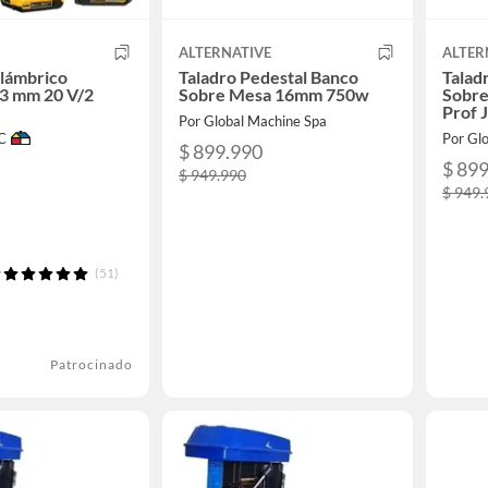
ALTERNATIVE
ALTER
alámbrico
Taladro Pedestal Banco
Talad
13 mm 20 V/2
Sobre Mesa 16mm 750w
Sobr
Prof 
Por Global Machine Spa
C
Por Gl
$ 899.990
$ 89
$ 949.990
$ 949.
(51)
Patrocinado