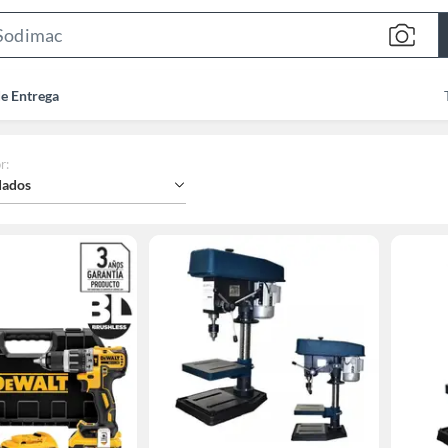
Search
Bar
de Entrega
r
:
ados