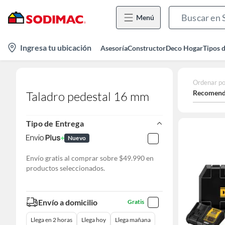
Menú
location-
Ingresa tu ubicación
Asesoría
Constructor
Deco Hogar
Tipos 
icon
Ordenar po
Recomend
Taladro pedestal 16 mm
Tipo de Entrega
Nuevo
Envío gratis al comprar sobre $49.990 en
productos seleccionados.
Envío a domicilio
Gratis
Llega en 2 horas
Llega hoy
Llega mañana