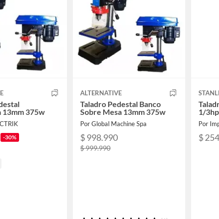
E
ALTERNATIVE
STANL
destal
Taladro Pedestal Banco
Talad
a 13mm 375w
Sobre Mesa 13mm 375w
1/3hp
ECTRIK
Por Global Machine Spa
Por Imp
$ 998.990
$ 25
-30%
$ 999.990