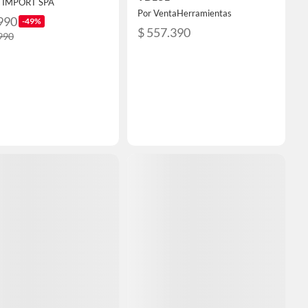
V IMPORT SPA
Por VentaHerramientas
990
-49%
$ 557.390
990