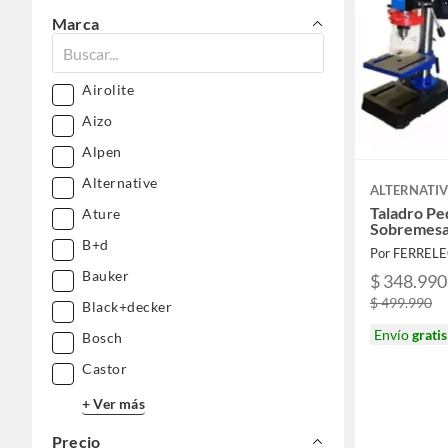
Marca
Airolite
Aizo
Alpen
Alternative
ALTERNATIV
Taladro Pe
Ature
Sobremes
B+d
Por FERREL
Bauker
$ 348.990
$ 499.990
Black+decker
Envío
gratis
Bosch
Castor
+ Ver más
Precio