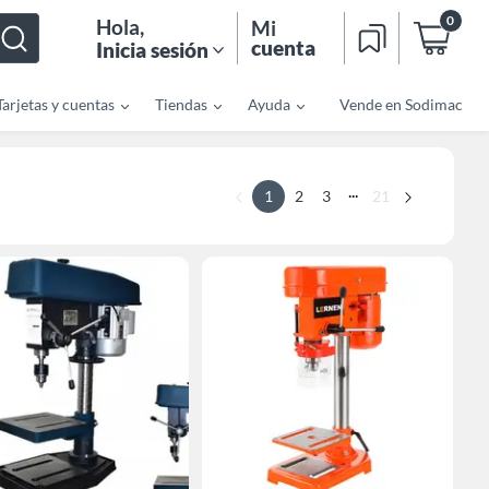
0
Hola
,
Mi
cuenta
Inicia sesión
Tarjetas y cuentas
Tiendas
Ayuda
Vende en Sodimac
...
1
2
3
21