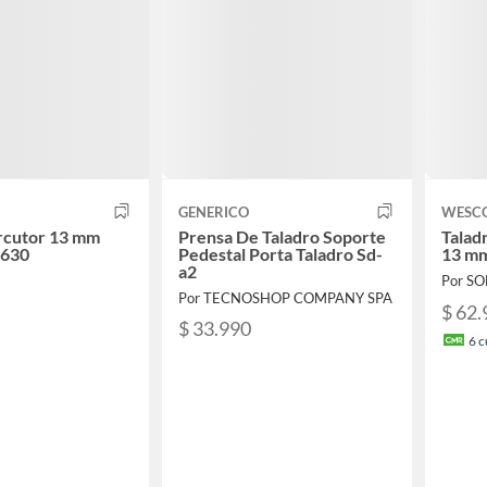
GENERICO
WESC
rcutor 13 mm
Prensa De Taladro Soporte
Talad
630
Pedestal Porta Taladro Sd-
13 m
a2
Por S
Por TECNOSHOP COMPANY SPA
$ 62.
$ 33.990
6
c