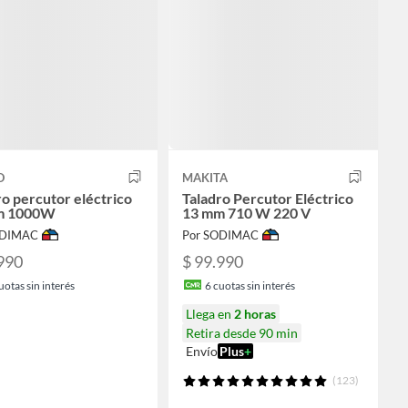
O
MAKITA
ro percutor eléctrico
Taladro Percutor Eléctrico
m 1000W
13 mm 710 W 220 V
ODIMAC
Por SODIMAC
990
$ 99.990
uotas sin interés
6
cuotas sin interés
Llega en
2 horas
Retira desde 90 min
Envío
Plus
+
(123)