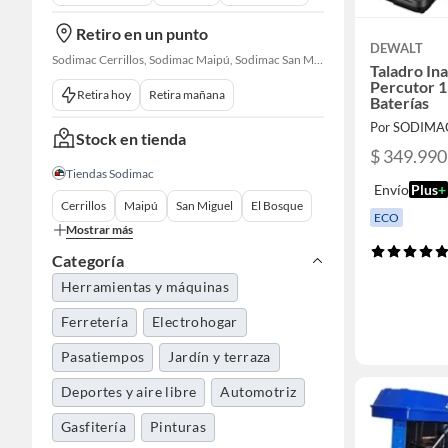
Retiro en un punto
DEWALT
Sodimac Cerrillos, Sodimac Maipú, Sodimac San Miguel, Sodimac El Bosque, Sodimac San Bernardo, Constructor Cantagallo, Sodimac Talagante, Sodimac San Fernando
Taladro In
Percutor 
Retira hoy
Retira mañana
Baterías
Por SODIMA
Stock en tienda
$ 349.990
Tiendas Sodimac
Envío
Plus
+
Cerrillos
Maipú
San Miguel
El Bosque
ECO
Mostrar más
Categoría
Herramientas y máquinas
Ferretería
Electrohogar
Pasatiempos
Jardín y terraza
Deportes y aire libre
Automotriz
Gasfitería
Pinturas