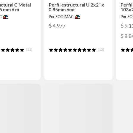
uctural C Metal
Perfil estructural U 2x2" x
Perfi
5 mm 6 m
0,85mm 6mt
103x2
C
Por SODIMAC
Por S
$ 4.977
$ 9.1
$ 8.8
(11)
(12)