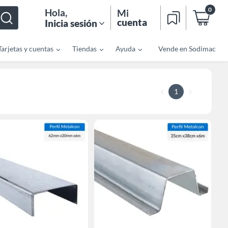
0
Hola
,
Mi
cuenta
Inicia sesión
Tarjetas y cuentas
Tiendas
Ayuda
Vende en Sodimac
1