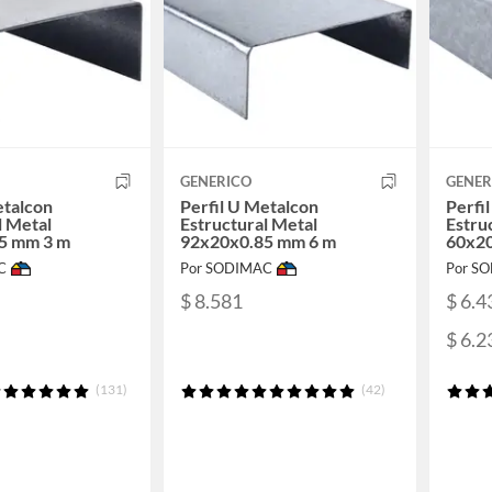
GENERICO
GENER
etalcon
Perfil U Metalcon
Perfi
l Metal
Estructural Metal
Estru
5 mm 3 m
92x20x0.85 mm 6 m
60x20
C
Por SODIMAC
Por S
$ 8.581
$ 6.4
$ 6.2
(131)
(42)