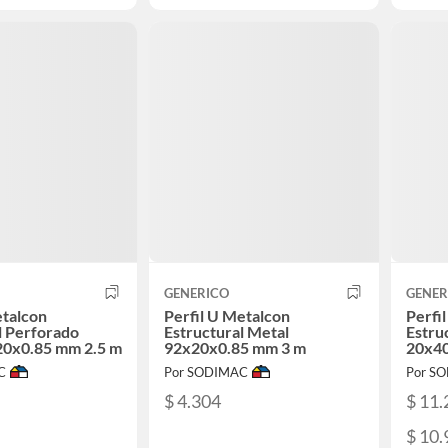
GENERICO
GENER
etalcon
Perfil U Metalcon
Perfi
l Perforado
Estructural Metal
Estru
20x0.85 mm 2.5 m
92x20x0.85 mm 3 m
20x40
C
Por SODIMAC
Por S
$ 4.304
$ 11.
$ 10.