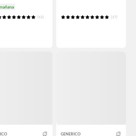
 mañana
(61)
(17)
ICO
GENERICO