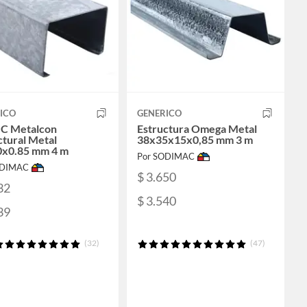
ICO
GENERICO
l C Metalcon
Estructura Omega Metal
ctural Metal
38x35x15x0,85 mm 3 m
x0.85 mm 4 m
Por SODIMAC
ODIMAC
$ 3.650
32
$ 3.540
39
(32)
(47)