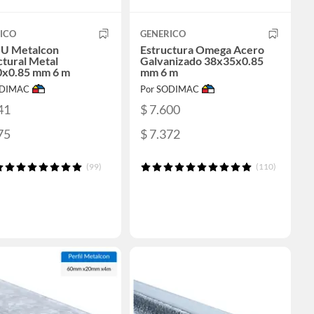
ICO
GENERICO
l U Metalcon
Estructura Omega Acero
ctural Metal
Galvanizado 38x35x0.85
x0.85 mm 6 m
mm 6 m
ODIMAC
Por SODIMAC
41
$ 7.600
75
$ 7.372
(99)
(110)