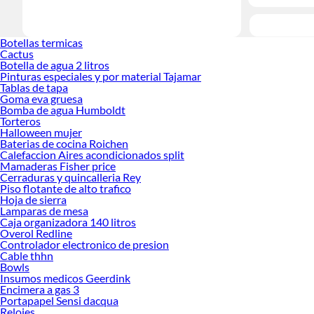
Botellas termicas
Cactus
Botella de agua 2 litros
Pinturas especiales y por material Tajamar
Tablas de tapa
Goma eva gruesa
Bomba de agua Humboldt
Torteros
Halloween mujer
Baterias de cocina Roichen
Calefaccion Aires acondicionados split
Mamaderas Fisher price
Cerraduras y quincalleria Rey
Piso flotante de alto trafico
Hoja de sierra
Lamparas de mesa
Caja organizadora 140 litros
Overol Redline
Controlador electronico de presion
Cable thhn
Bowls
Insumos medicos Geerdink
Encimera a gas 3
Portapapel Sensi dacqua
Relojes