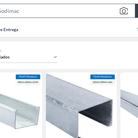
Search
Bar
de Entrega
r
:
ados