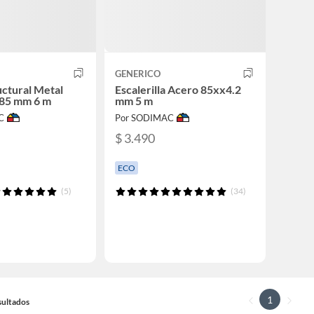
GENERICO
uctural Metal
Escalerilla Acero 85xx4.2
85 mm 6 m
mm 5 m
C
Por SODIMAC
$ 3.490
ECO
(5)
(34)
1
sultados