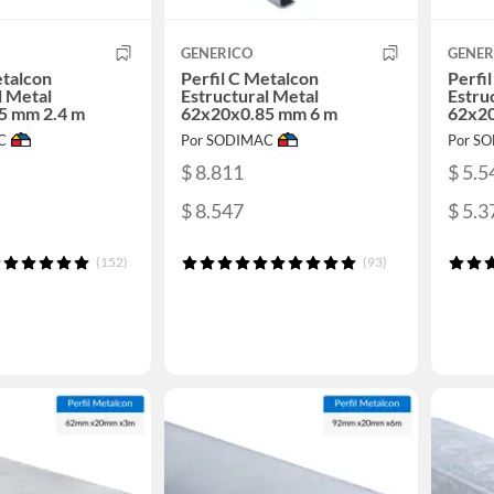
GENERICO
GENER
etalcon
Perfil C Metalcon
Perfi
l Metal
Estructural Metal
Estru
5 mm 2.4 m
62x20x0.85 mm 6 m
62x20
C
Por SODIMAC
Por S
$ 8.811
$ 5.5
$ 8.547
$ 5.3
(152)
(93)