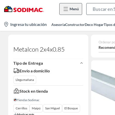
Menú
location-
Ingresa tu ubicación
Asesoría
Constructor
Deco Hogar
Tipos 
icon
Ordenar po
Recomend
Metalcon 2x4x0.85
Tipo de Entrega
Envío a domicilio
Llega mañana
Stock en tienda
Tiendas Sodimac
Cerrillos
Maipú
San Miguel
El Bosque
Mostrar más