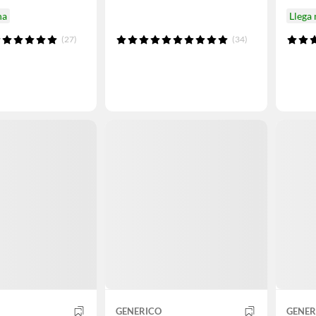
na
Llega
(27)
(34)
GENERICO
GENER