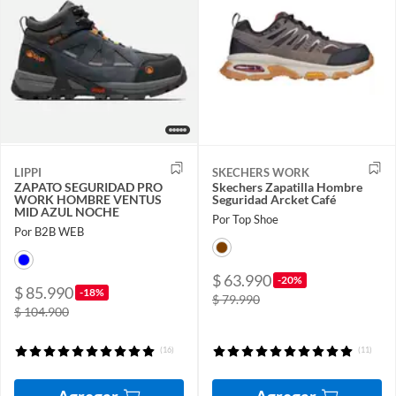
LIPPI
SKECHERS WORK
ZAPATO SEGURIDAD PRO
Skechers Zapatilla Hombre
WORK HOMBRE VENTUS
Seguridad Arcket Café
MID AZUL NOCHE
Por Top Shoe
Por B2B WEB
$ 63.990
-20%
$ 85.990
-18%
$ 79.990
$ 104.900
(16)
(11)