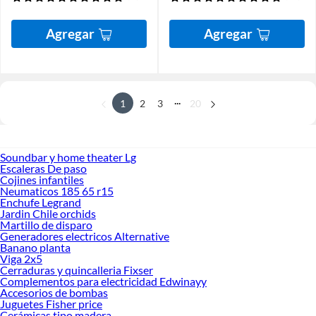
Agregar
Agregar
...
1
2
3
20
Soundbar y home theater Lg
Escaleras De paso
Cojines infantiles
Neumaticos 185 65 r15
Enchufe Legrand
Jardin Chile orchids
Martillo de disparo
Generadores electricos Alternative
Banano planta
Viga 2x5
Cerraduras y quincalleria Fixser
Complementos para electricidad Edwinayy
Accesorios de bombas
Juguetes Fisher price
Cerámicas tipo madera