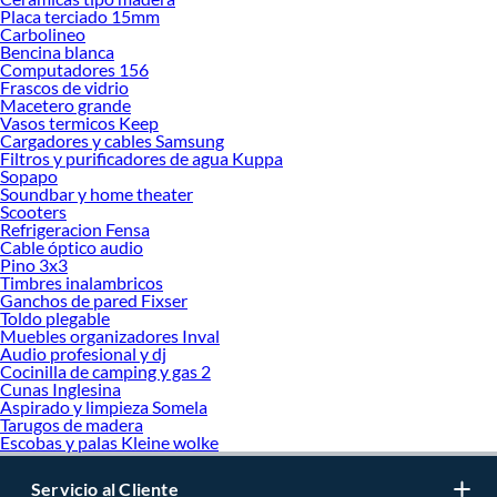
Placa terciado 15mm
Carbolineo
Bencina blanca
Computadores 156
Frascos de vidrio
Macetero grande
Vasos termicos Keep
Cargadores y cables Samsung
Filtros y purificadores de agua Kuppa
Sopapo
Soundbar y home theater
Scooters
Refrigeracion Fensa
Cable óptico audio
Pino 3x3
Timbres inalambricos
Ganchos de pared Fixser
Toldo plegable
Muebles organizadores Inval
Audio profesional y dj
Cocinilla de camping y gas 2
Cunas Inglesina
Aspirado y limpieza Somela
Tarugos de madera
Escobas y palas Kleine wolke
Servicio al Cliente