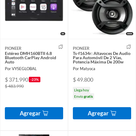
PIONEER
PIONEER
Estéreo DMH160BTII 6.8
Ts-f1634r: Altavoces De Audio
Bluetooth CarPlay Android
Para Automóvil De 2 Vías,
Auto
Potencia Máxima De 200w
Por VYSEGLOBAL
Por Matyoca
$ 371.990
$ 49.800
-23%
$ 483.990
Llega hoy
Envío
gratis
Agregar
Agregar