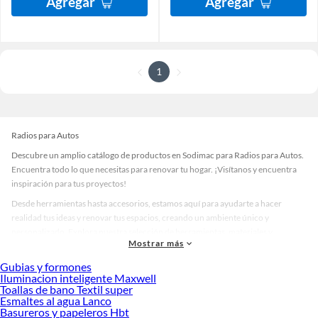
Agregar
Agregar
1
Radios para Autos
Descubre un amplio catálogo de productos en Sodimac para Radios para Autos.
Encuentra todo lo que necesitas para renovar tu hogar. ¡Visítanos y encuentra
inspiración para tus proyectos!
Desde herramientas hasta accesorios, estamos aquí para ayudarte a hacer
realidad tus ideas y renovar tus espacios, creando un ambiente único y
personalizado. Explora nuestra selección de herramientas, materiales y
Mostrar más
accesorios de calidad que te ayudarán a crear un espacio más tú.
Gubias y formones
Desde remodelaciones hasta proyectos de decoración, estamos aquí para hacer
Iluminacion inteligente Maxwell
tus ideas realidad. ¡Visítanos y encuentra todo lo que tenemos para ofrecerte en
Toallas de bano Textil super
Radios para Autos!
Esmaltes al agua Lanco
Basureros y papeleros Hbt
Explora la variedad de productos de Radios para Autos en Sodimac