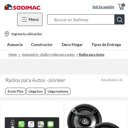
0
Inicia sesión
Menú
Search
Bar
location-
Ingresa tu ubicación
icon
Asesoría
Constructor
Deco Hogar
Tipos de Entrega
Home
Automotriz - Audio y video para autos
Radios para Autos
Radios para Autos - pioneer
Resultados
(
4
)
Envio Plus
Llega hoy
Llega mañana