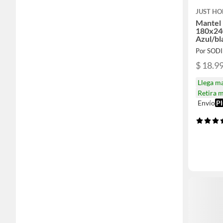
JUST HO
Mantel 
180x24
Azul/bl
Por SOD
$ 18.9
Llega m
Retira 
Envío
Pl