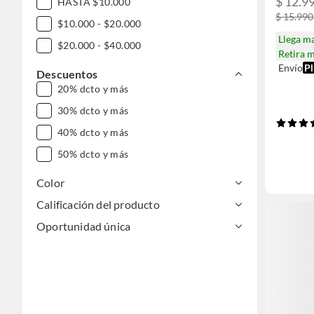
$ 12.9
HASTA $10.000
$ 15.990
$10.000 - $20.000
Llega m
$20.000 - $40.000
Retira 
Envío
Pl
Descuentos
20% dcto y más
30% dcto y más
40% dcto y más
50% dcto y más
Color
Calificación del producto
Oportunidad única