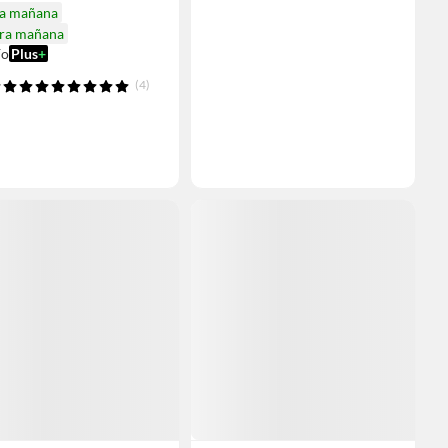
ga mañana
ira mañana
ío
Plus
+
(4)