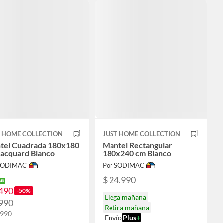
T HOME COLLECTION
JUST HOME COLLECTION
tel Cuadrada 180x180
Mantel Rectangular
Jacquard Blanco
180x240 cm Blanco
 SODIMAC
Por SODIMAC
$ 24.990
.490
-50%
Llega mañana
.990
Retira mañana
.990
Envío
Plus
+