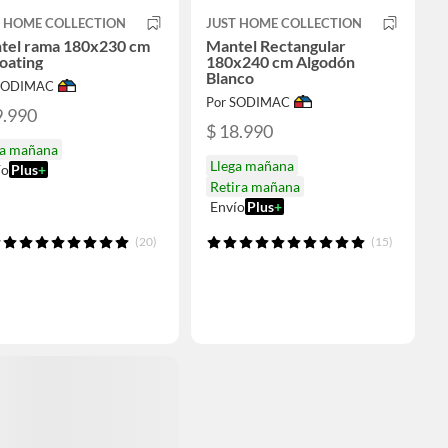
T HOME COLLECTION
JUST HOME COLLECTION
tel rama 180x230 cm
Mantel Rectangular
oating
180x240 cm Algodón
Blanco
 SODIMAC
Por SODIMAC
9.990
$ 18.990
ga mañana
Llega mañana
ío
Plus
+
Retira mañana
Envío
Plus
+
(20)
(15)