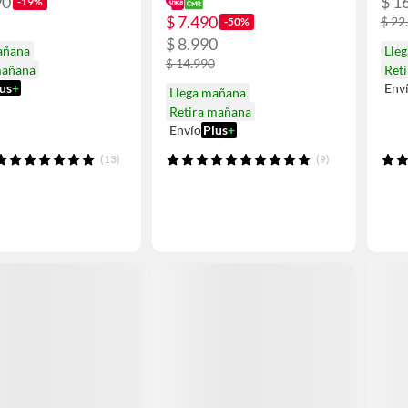
90
$ 1
-19%
$ 7.490
$ 22
-50%
$ 8.990
añana
Lle
$ 14.990
mañana
Ret
us
+
Env
Llega mañana
Retira mañana
Envío
Plus
+
(13)
(9)