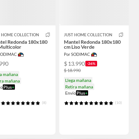
T HOME COLLECTION
JUST HOME COLLECTION
tel Redonda 180x180
Mantel Redonda 180x180
Multicolor
cm Liso Verde
 SODIMAC
Por SODIMAC
.990
$ 13.990
-26%
$ 18.990
ga mañana
Llega mañana
ira mañana
Retira mañana
ío
Plus
+
Envío
Plus
+
(8)
(10)