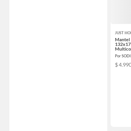
JUST HO
Mantel 
132x177
Multico
Por SOD
$ 4.99