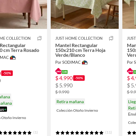
ME COLLECTION
JUST HOME COLLECTION
JUS
Rectangular
Mantel Rectangular
Man
0 cm Terra Rosado
150x210 cm Terra Hoja
150
Verde/Blanco
Ver
IMAC
Por SODIMAC
Por
0
-50%
$ 4.990
$ 4
-50%
0
$ 5.990
$ 5
$ 9.990
$ 9.
añana
Retira mañana
Lle
mañana
Ret
us
+
Colección Otoño Invierno
Env
n Otoño Invierno
Cole
(1)
(11)