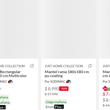
ME COLLECTION
JUST HOME COLLECTION
JUS
Rectangular
Mantel rama 180x180 cm
Man
0 cm Multicolor
pu coating
cm 
IMAC
Por SODIMAC
Por
0
$ 8.990
-50%
$ 7
$ 17.990
añana
$ 8
Llega mañana
mañana
$ 14
Envío
Plus
+
us
+