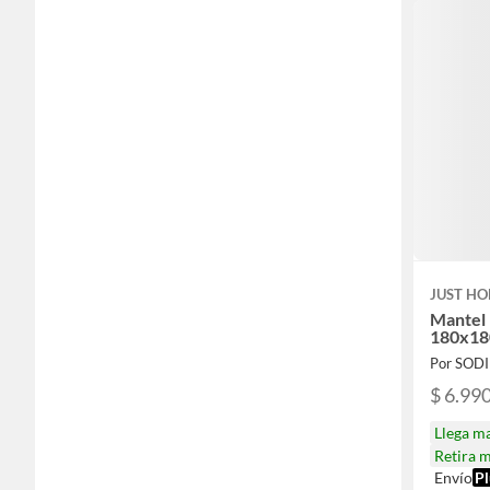
JUST HO
Mantel 
180x18
Por SOD
$ 6.99
Llega m
Retira 
Envío
Pl