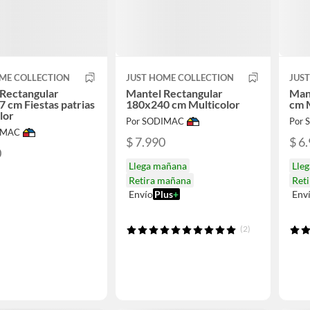
ME COLLECTION
JUST HOME COLLECTION
JUS
Rectangular
Mantel Rectangular
Man
 cm Fiestas patrias
180x240 cm Multicolor
cm 
lor
Por SODIMAC
Por
IMAC
$ 7.990
$ 6
0
Llega mañana
Lle
Retira mañana
Ret
Envío
Plus
+
Env
(2)