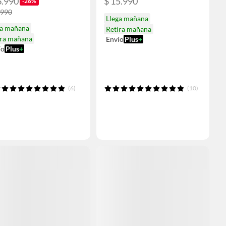
6.990
$ 15.990
-26%
.990
Llega mañana
ga mañana
Retira mañana
ira mañana
Envío
Plus
+
ío
Plus
+
(6)
(10)