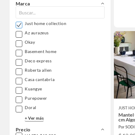
Marca
Just home collection
Az aurazeus
Okay
Basement home
Deco express
Roberta allen
Casa cantabria
Kuangye
Purepower
Doral
JUST HO
Mantel
+ Ver más
cm Alg
Por SOD
Precio