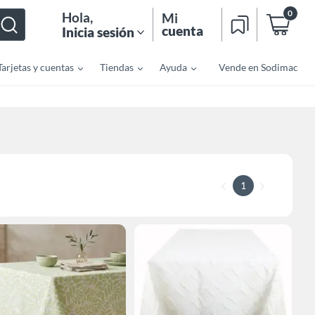
0
Hola
,
Mi
cuenta
Inicia sesión
Tarjetas y cuentas
Tiendas
Ayuda
Vende en Sodimac
1