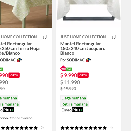
T HOME COLLECTION
JUST HOME COLLECTION
tel Rectangular
Mantel Rectangular
x250 cm Terra Hoja
180x240 cm Jacquard
de/Blanco
Blanco
 SODIMAC
Por SODIMAC
.990
$ 9.990
-50%
-50%
.990
$ 11.990
990
$ 19.990
ga mañana
Llega mañana
ira mañana
Retira mañana
ío
Plus
+
Envío
Plus
+
cción Otoño Invierno
(5)
(4)