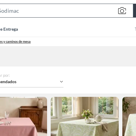
Search
Bar
de Entrega
es y caminos de mesa
r por
:
endados