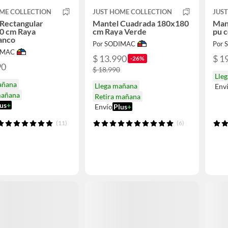
ME COLLECTION
JUST HOME COLLECTION
JUS
Rectangular
Mantel Cuadrada 180x180
Man
0 cm Raya
cm Raya Verde
pu c
anco
Por SODIMAC
Por
IMAC
$ 13.990
$ 1
-26%
90
$ 18.990
Lle
añana
Llega mañana
Env
mañana
Retira mañana
us
+
Envío
Plus
+
(11)
(6)