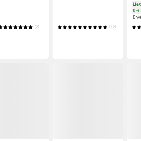
Lle
Ret
Env
(2)
(12)