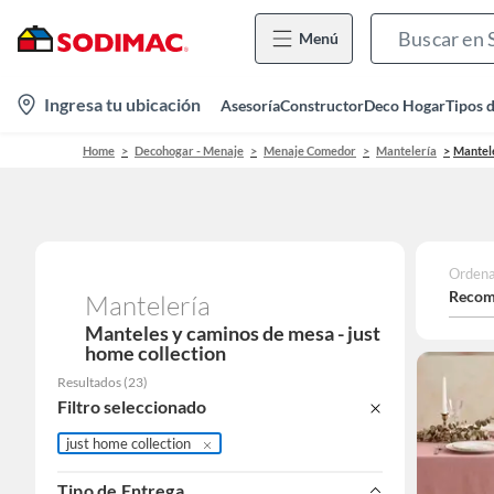
Menú
location-
Ingresa tu ubicación
Asesoría
Constructor
Deco Hogar
Tipos 
icon
Home
Decohogar - Menaje
Menaje Comedor
Mantelería
Mantel
Ordena
Recom
Mantelería
Manteles y caminos de mesa - just
home collection
Resultados
(
23
)
Filtro seleccionado
just home collection
Tipo de Entrega