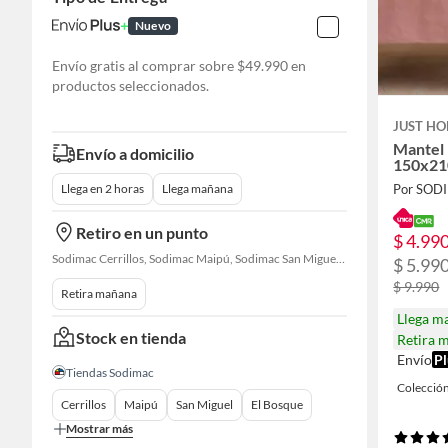
Nuevo
Envío gratis al comprar sobre $49.990 en
productos seleccionados.
JUST HO
Mantel 
Envío a domicilio
150x21
Por SOD
Llega en 2 horas
Llega mañana
Retiro en un punto
$ 4.99
Sodimac Cerrillos, Sodimac Maipú, Sodimac San Miguel, Sodimac El Bosque, Sodimac San Bernardo, Sodimac Talagante, Sodimac San Fernando
$ 5.99
$ 9.990
Retira mañana
Llega m
Stock en tienda
Retira 
Envío
Pl
Tiendas Sodimac
Colecció
Cerrillos
Maipú
San Miguel
El Bosque
Mostrar más