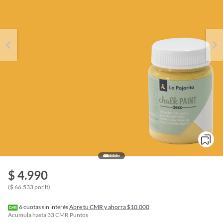
$ 4.990
o
f
($ 66.533 por lt)
n
I
r
6
cuotas sin interés
Abre tu CMR y ahorra $10.000
e
Acumula hasta
33
CMR Puntos
l