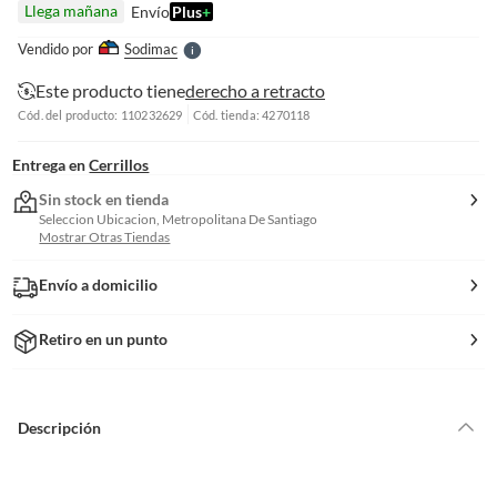
Llega mañana
Envío
Plus
+
l
e
Vendido por
Sodimac
S
Este producto tiene
derecho a retracto
Cód. del producto: 110232629
Cód. tienda: 4270118
Entrega en
Cerrillos
Sin stock en tienda
Seleccion Ubicacion, Metropolitana De Santiago
Mostrar Otras Tiendas
Envío a domicilio
Retiro en un punto
Descripción