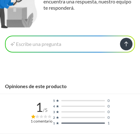
encuentra una respuesta, nuestro equipo
te responderá.
Escribe una pregunta
Opiniones de este producto
0
5
1
0
4
/5
0
3
0
2
1
comentario
1
1