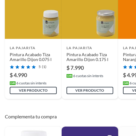
opciones para tus proyectos.
LA PAJARITA
LA PAJARITA
LA PA
Pintura Acabado Tiza
Pintura Acabado Tiza
Pintur
Amarillo Dijon 0.075 l
Amarillo Dijon 0.175 l
Naranj
5
(1)
$ 7.990
$ 4.990
$ 4.9
6
cuotas sin interés
6
cuotas sin interés
6
cu
VER PRODUCTO
VER PRODUCTO
V
Complementa tu compra