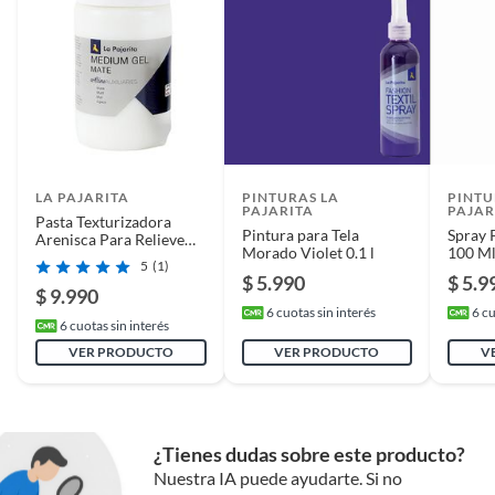
LA PAJARITA
PINTURAS LA
PINTU
PAJARITA
PAJAR
Pasta Texturizadora
Pintura para Tela
Spray 
Arenisca Para Relieve
Morado Violet 0.1 l
100 M
250 Ml
5
(1)
$ 5.990
$ 5.9
$ 9.990
6
cuotas sin interés
6
cu
6
cuotas sin interés
VER PRODUCTO
VER PRODUCTO
V
¿Tienes dudas sobre este producto?
Nuestra IA puede ayudarte. Si no