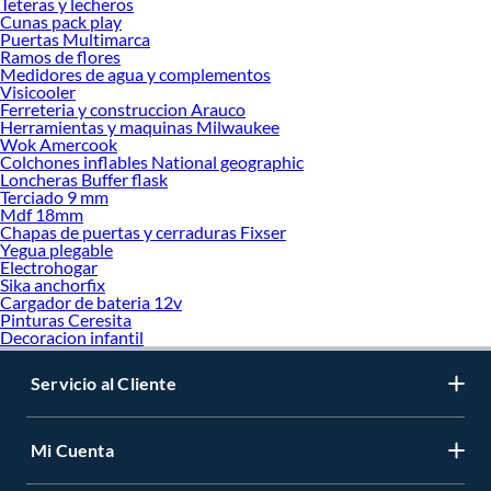
Teteras y lecheros
Cunas pack play
Puertas Multimarca
Ramos de flores
Medidores de agua y complementos
Visicooler
Ferreteria y construccion Arauco
Herramientas y maquinas Milwaukee
Wok Amercook
Colchones inflables National geographic
Loncheras Buffer flask
Terciado 9 mm
Mdf 18mm
Chapas de puertas y cerraduras Fixser
Yegua plegable
Electrohogar
Sika anchorfix
Cargador de bateria 12v
Pinturas Ceresita
Decoracion infantil
Servicio al Cliente
Mi Cuenta