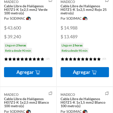
MADECO
MADECO
Cable Libre de Halógenos
Cable Libre de Halógenos
H07Z1-K 1x2,5 mm2 Verde
H07Z1-K 1x2,5 mm2 Rojo 25
100 metro(s)
metro(s)
Por SODIMAC
Por SODIMAC
$ 43.600
$ 14.988
$ 39.240
$ 13.489
Llega en
2 horas
Llega en
2 horas
Retira desde 90 min
Retira desde 90 min
(37)
(57)
Agregar
Agregar
MADECO
MADECO
Cable Libre de Halógenos
Cable Libre de Halógenos
H07Z1-K 1x2,5 mm2 Blanco
H07Z1-K 1x1,5 mm2 Blanco
100 metro(s)
100 metro(s)
Por SODIMAC
Por SODIMAC