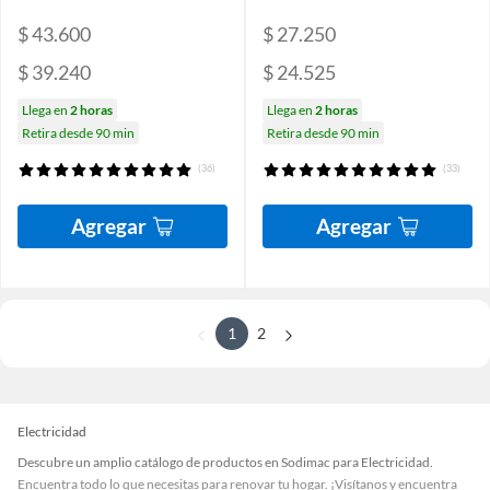
$ 43.600
$ 27.250
$ 39.240
$ 24.525
Llega en
2 horas
Llega en
2 horas
Retira desde 90 min
Retira desde 90 min
(36)
(33)
Agregar
Agregar
1
2
Electricidad
Descubre un amplio catálogo de productos en Sodimac para Electricidad.
Encuentra todo lo que necesitas para renovar tu hogar. ¡Visítanos y encuentra