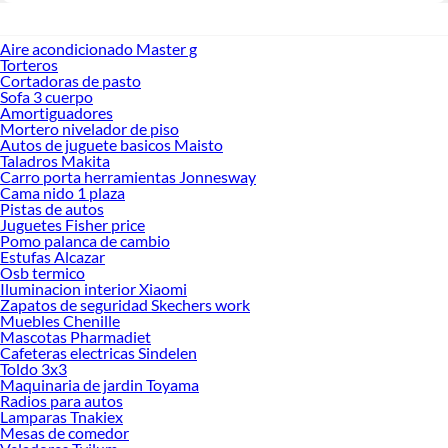
Aire acondicionado Master g
Torteros
Cortadoras de pasto
Sofa 3 cuerpo
Amortiguadores
Mortero nivelador de piso
Autos de juguete basicos Maisto
Taladros Makita
Carro porta herramientas Jonnesway
Cama nido 1 plaza
Pistas de autos
Juguetes Fisher price
Pomo palanca de cambio
Estufas Alcazar
Osb termico
Iluminacion interior Xiaomi
Zapatos de seguridad Skechers work
Muebles Chenille
Mascotas Pharmadiet
Cafeteras electricas Sindelen
Toldo 3x3
Maquinaria de jardin Toyama
Radios para autos
Lamparas Tnakiex
Mesas de comedor