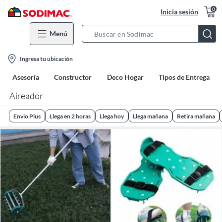
0
Inicia sesión
Menú
Search
Bar
location-
Ingresa tu ubicación
icon
Asesoría
Constructor
Deco Hogar
Tipos de Entrega
Aireador
Envio Plus
Llega en 2 horas
Llega hoy
Llega mañana
Retira mañana