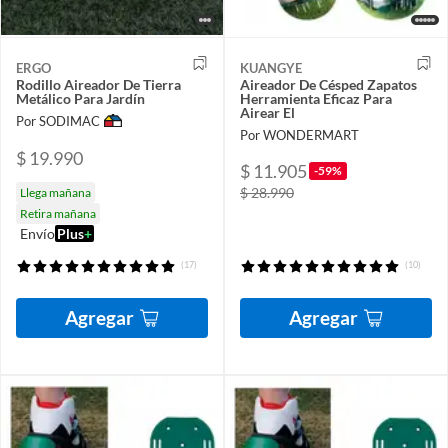
ERGO
KUANGYE
Rodillo Aireador De Tierra
Aireador De Césped Zapatos
Metálico Para Jardín
Herramienta Eficaz Para
Airear El
Por SODIMAC
Por WONDERMART
$ 19.990
$ 11.905
-59%
$ 28.990
Llega mañana
Retira mañana
Envío
Plus
+
(17)
(10)
Agregar
Agregar