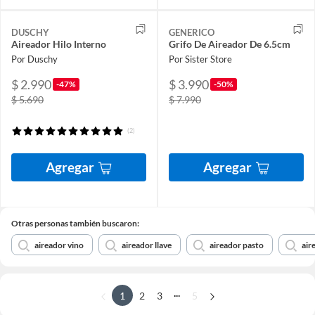
DUSCHY
GENERICO
Aireador Hilo Interno
Grifo De Aireador De 6.5cm
Por Duschy
Por Sister Store
$ 2.990
$ 3.990
-47%
-50%
$ 5.690
$ 7.990
(2)
Agregar
Agregar
Otras personas también buscaron:
aireador vino
aireador llave
aireador pasto
air
...
1
2
3
5