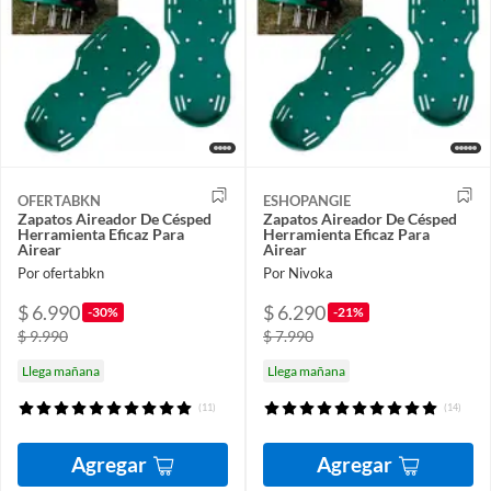
OFERTABKN
ESHOPANGIE
Zapatos Aireador De Césped
Zapatos Aireador De Césped
Herramienta Eficaz Para
Herramienta Eficaz Para
Airear
Airear
Por ofertabkn
Por Nivoka
$ 6.990
$ 6.290
-30%
-21%
$ 9.990
$ 7.990
Llega mañana
Llega mañana
(11)
(14)
Agregar
Agregar