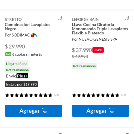
STRETTO
LEFORGE BAIN
Combinación Lavaplatos
LLave Cocina Giratoria
Negro
Monomando Triple Lavaplatos
Flexible Plateado
Por SODIMAC
Por NUEVO GENESIS SPA
$ 29.990
$ 37.990
-24%
6
cuotas sin interés
$ 49.990
Llega mañana
Retira mañana
Retira mañana
Envío
Plus
+
Instala por $19.990
(38)
(14)
Agregar
Agregar