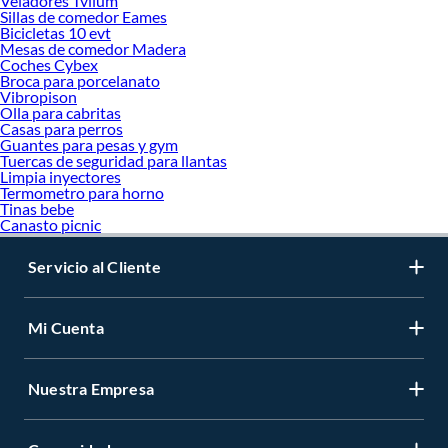
Veladores Tvilum
Sillas de comedor Eames
Bicicletas 10 evt
Mesas de comedor Madera
Coches Cybex
Broca para porcelanato
Vibropison
Olla para cabritas
Casas para perros
Guantes para pesas y gym
Tuercas de seguridad para llantas
Limpia inyectores
Termometro para horno
Tinas bebe
Canasto picnic
Servicio al Cliente
Mi Cuenta
Nuestra Empresa