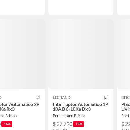
D
LEGRAND
BTIC
ptor Automático 2P
Interruptor Automático 1P
Pla
6Ka Rx3
10A B 6-10Ka Dx3
Liv
nd Bticino
Por Legrand Bticino
Por L
0
$ 27.790
$ 2
-16%
-17%