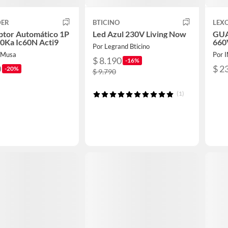
DER
BTICINO
LEX
ptor Automático 1P
Led Azul 230V Living Now
GUA
0Ka Ic60N Acti9
660
Por Legrand Bticino
 Musa
Por 
$ 8.190
-16%
0
$ 2
-20%
$ 9.790
(1)