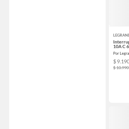
LEGRAN
Interru
10A C 
Por Legra
$ 9.19
$ 10.990