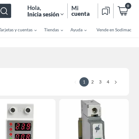
0
Hola
,
Mi
cuenta
Inicia sesión
Tarjetas y cuentas
Tiendas
Ayuda
Vende en Sodimac
1
2
3
4