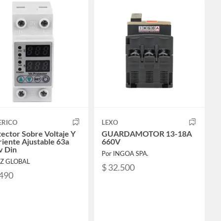
ERICO
LEXO
ector Sobre Voltaje Y
GUARDAMOTOR 13-18A
iente Ajustable 63a
660V
v Din
Por INGOA SPA.
LZ GLOBAL
$ 32.500
.490