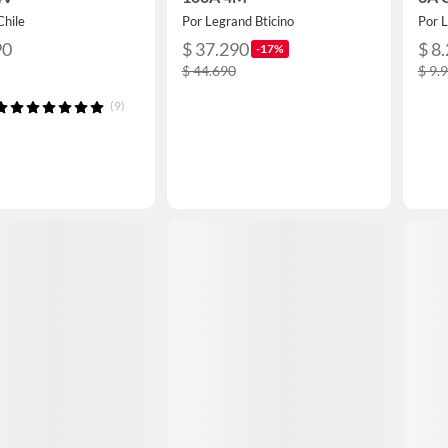
Chile
Por Legrand Bticino
Por L
90
$ 37.290
$ 8
-17%
$ 44.690
$ 9.
(9)