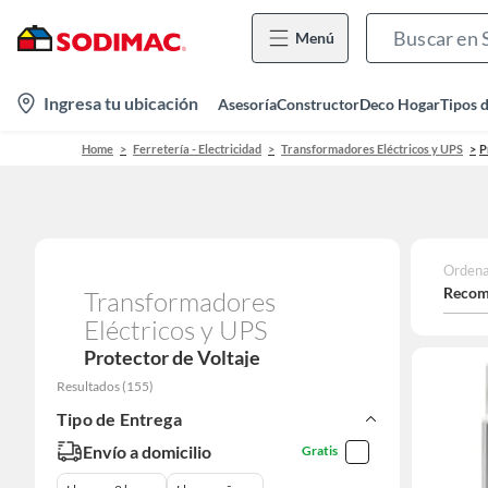
Menú
location-
Ingresa tu ubicación
Asesoría
Constructor
Deco Hogar
Tipos 
icon
Home
Ferretería - Electricidad
Transformadores Eléctricos y UPS
P
Ordena
Recom
Transformadores
Eléctricos y UPS
Protector de Voltaje
Resultados
(
155
)
Tipo de Entrega
Envío a domicilio
Gratis