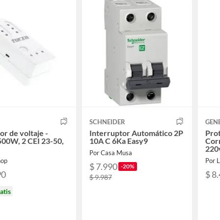
SCHNEIDER
GEN
or de voltaje -
Interruptor Automático 2P
Prot
00W, 2 CEI 23-50,
10A C 6Ka Easy9
Corr
220
Por Casa Musa
hop
Por 
$ 7.990
-20%
90
$ 8
$ 9.987
atis