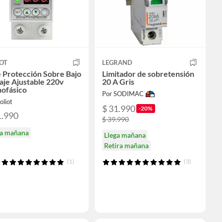
OT
LEGRAND
 Protección Sobre Bajo
Limitador de sobretensión
aje Ajustable 220v
20 A Gris
ofásico
Por SODIMAC
oliot
$ 31.990
-20%
1.990
$ 39.990
ga mañana
Llega mañana
Retira mañana
(1)
(3)