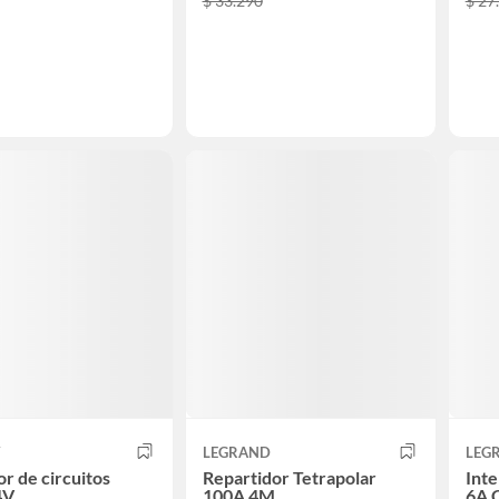
$ 33.290
$ 27
Y
LEGRAND
LEG
r de circuitos
Repartidor Tetrapolar
Int
4V
100A 4M
6A 