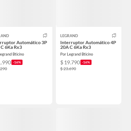
RAND
LEGRAND
erruptor Automático 3P
Interruptor Automático 4P
 C 6Ka Rx3
20A C 6Ka Rx3
egrand Bticino
Por Legrand Bticino
1.990
$ 19.790
-16%
-16%
.290
$ 23.690