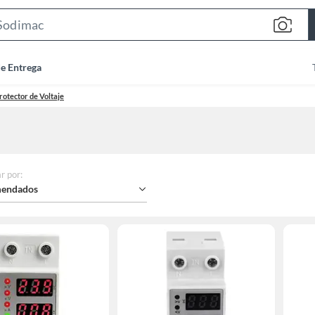
Search
Bar
de Entrega
rotector de Voltaje
r por
:
endados