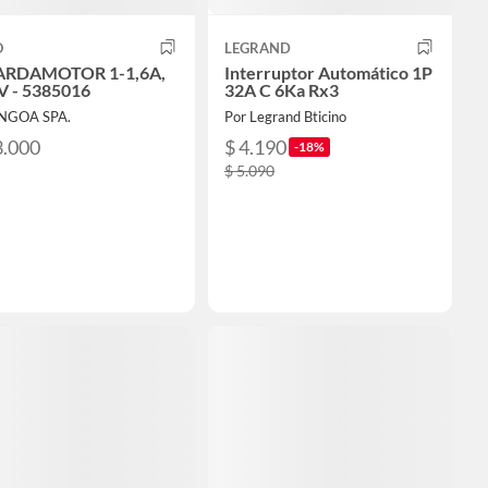
O
LEGRAND
RDAMOTOR 1-1,6A,
Interruptor Automático 1P
V - 5385016
32A C 6Ka Rx3
INGOA SPA.
Por Legrand Bticino
3.000
$ 4.190
-18%
$ 5.090