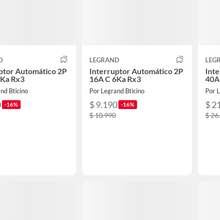
D
LEGRAND
LEG
ptor Automático 2P
Interruptor Automático 2P
Int
6Ka Rx3
16A C 6Ka Rx3
40A
nd Bticino
Por Legrand Bticino
Por L
0
$ 9.190
$ 2
-16%
-16%
$ 10.990
$ 26