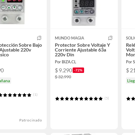
MUNDO MAGIA
SOLI
otección Sobre Bajo
Protector Sobre Voltaje Y
Relé
 Ajustable 220v
Corriente Ajustable 63a
Volt
sico
220v Din
Mon
t
Por BIZA.CL
Por S
90
$ 9.290
$ 2
-72%
$ 32.990
añana
Lle
(1)
(5)
Patrocinado