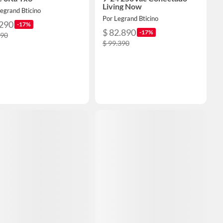
Living Now
egrand Bticino
Por Legrand Bticino
.290
-17%
$ 82.890
-17%
990
$ 99.390