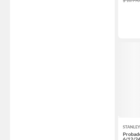
$ 10.990
STANLE
Probado
6/12/2