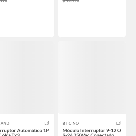
.190
$ 40.490
RAND
BTICINO
erruptor Automático 1P
Módulo Interruptor 9-12 O
C 6Ka Tx3
9-24 250Vac Conectado