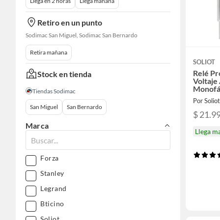
Llega en 2 horas
Llega mañana
Retiro en un punto
Sodimac San Miguel, Sodimac San Bernardo
Retira mañana
SOLIOT
Relé Pr
Stock en tienda
Voltaje
Monofá
Tiendas Sodimac
Por Solio
San Miguel
San Bernardo
$ 21.9
Marca
Llega m
Forza
Stanley
Legrand
Bticino
Soliot