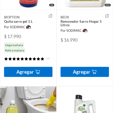
BIOPTION
BEOX
Quita sarro gel 1 L
Removedor Sarro Hogar 5
Litros
Por SODIMAC
Por SODIMAC
$ 17.990
$ 16.990
Llega mañana
Retira mañana
(12)
Agregar
Agregar