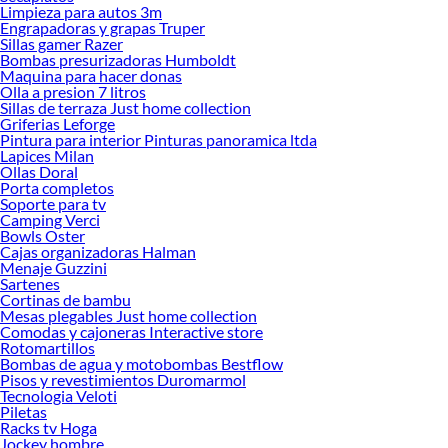
Limpieza para autos 3m
Engrapadoras y grapas Truper
Sillas gamer Razer
Bombas presurizadoras Humboldt
Maquina para hacer donas
Olla a presion 7 litros
Sillas de terraza Just home collection
Griferias Leforge
Pintura para interior Pinturas panoramica ltda
Lapices Milan
Ollas Doral
Porta completos
Soporte para tv
Camping Verci
Bowls Oster
Cajas organizadoras Halman
Menaje Guzzini
Sartenes
Cortinas de bambu
Mesas plegables Just home collection
Comodas y cajoneras Interactive store
Rotomartillos
Bombas de agua y motobombas Bestflow
Pisos y revestimientos Duromarmol
Tecnologia Veloti
Piletas
Racks tv Hoga
Jockey hombre