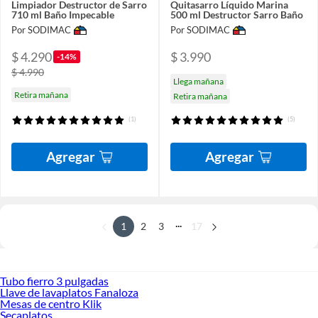
Limpiador Destructor de Sarro
Quitasarro Líquido Marina
710 ml Baño Impecable
500 ml Destructor Sarro Baño
Por SODIMAC
Por SODIMAC
$ 4.290
$ 3.990
-14%
$ 4.990
Llega mañana
Retira mañana
Retira mañana
(1)
(5)
Agregar
Agregar
...
1
2
3
17
Tubo fierro 3 pulgadas
Llave de lavaplatos Fanaloza
Mesas de centro Klik
Secaplatos