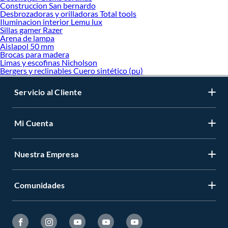
Construccion San bernardo
Desbrozadoras y orilladoras Total tools
Iluminacion interior Lemu lux
Sillas gamer Razer
Arena de lampa
Aislapol 50 mm
Brocas para madera
Limas y escofinas Nicholson
Bergers y reclinables Cuero sintético (pu)
Servicio al Cliente
Mi Cuenta
Nuestra Empresa
Comunidades