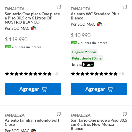
FANALOZA
FANALOZA
Sanitario One piece One piece
Asiento WC Standard Plus
a Piso 30,5 cm 6 Litros OP
Blanco
NOSTRO BLANCO
Por SODIMAC
Por SODIMAC
$ 10.990
$ 149.990
6
cuotas sin interés
6
cuotas sin interés
Llega en
2 horas
Retira desde 90 min
Envío
Plus
+
(12)
(43)
Agregar
Agregar
FANALOZA
FANALOZA
Asiento familiar redondo Soft
Sanitario One piece a Piso 30,5
Close
cm 6 Litros New Monza
Blanco
Por SODIMAC