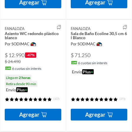
Agregar
Agregar
FANALOZA
FANALOZA
Asiento WC redondo plástico
Sala de Baño Ecoline 30,5 cm 6
blanco
l Blanco
Por SODIMAC
Por SODIMAC
$ 12.990
$ 71.250
-47%
$ 24.490
6
cuotas sin interés
6
cuotas sin interés
Envío
Plus
+
Llega en
2 horas
Retira desde 90 min
Envío
Plus
+
(107)
(373)
Agregar
Agregar