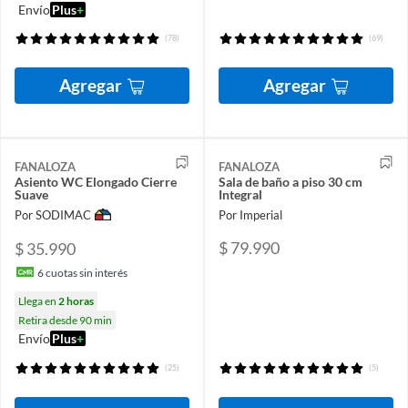
Envío
Plus
+
(78)
(69)
Agregar
Agregar
FANALOZA
FANALOZA
Asiento WC Elongado Cierre
Sala de baño a piso 30 cm
Suave
Integral
Por SODIMAC
Por Imperial
$ 79.990
$ 35.990
6
cuotas sin interés
Llega en
2 horas
Retira desde 90 min
Envío
Plus
+
(25)
(5)