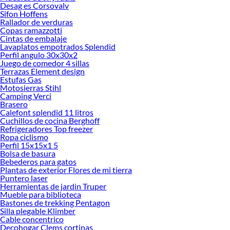
Desag es Corsovalv
Sifon Hoffens
Rallador de verduras
Copas ramazzotti
Cintas de embalaje
Lavaplatos empotrados Splendid
Perfil angulo 30x30x2
Juego de comedor 4 sillas
Terrazas Element design
Estufas Gas
Motosierras Stihl
Camping Verci
Brasero
Calefont splendid 11 litros
Cuchillos de cocina Berghoff
Refrigeradores Top freezer
Ropa ciclismo
Perfil 15x15x1 5
Bolsa de basura
Bebederos para gatos
Plantas de exterior Flores de mi tierra
Puntero laser
Herramientas de jardin Truper
Mueble para biblioteca
Bastones de trekking Pentagon
Silla plegable Klimber
Cable concentrico
Decohogar Clems cortinas