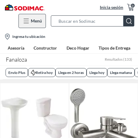
0
Inicia sesión
Menú
Search
Bar
location-
Ingresa tu ubicación
icon
Asesoría
Constructor
Deco Hogar
Tipos de Entrega
Fanaloza
Resultados
(
133
)
Envio Plus
Retira hoy
Llega en 2 horas
Llega hoy
Llega mañana