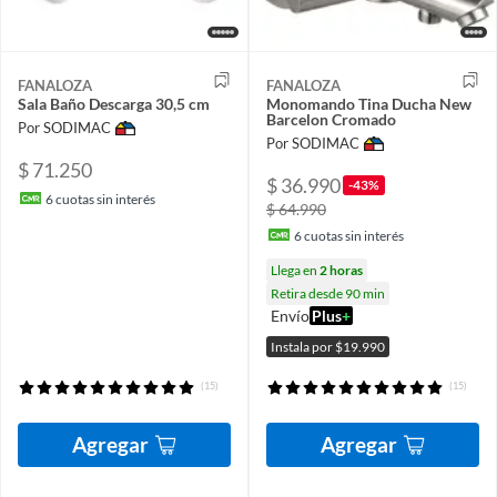
FANALOZA
FANALOZA
Sala Baño Descarga 30,5 cm
Monomando Tina Ducha New
Barcelon Cromado
Por SODIMAC
Por SODIMAC
$ 71.250
$ 36.990
-43%
6
cuotas sin interés
$ 64.990
6
cuotas sin interés
Llega en
2 horas
Retira desde 90 min
Envío
Plus
+
Instala por $19.990
(15)
(15)
Agregar
Agregar