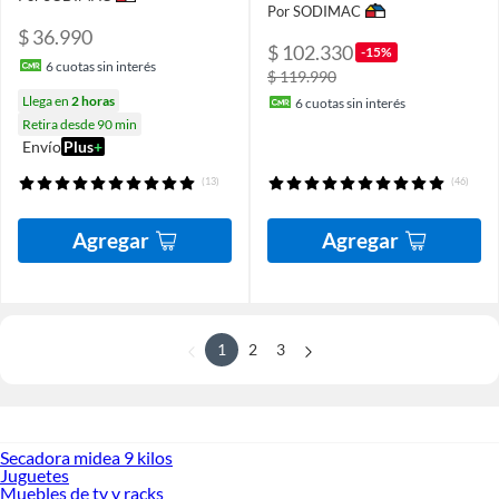
Por SODIMAC
$ 36.990
$ 102.330
-15%
6
cuotas sin interés
$ 119.990
Llega en
2 horas
6
cuotas sin interés
Retira desde 90 min
Envío
Plus
+
(13)
(46)
Agregar
Agregar
1
2
3
Secadora midea 9 kilos
Juguetes
Muebles de tv y racks