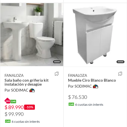
FANALOZA
FANALOZA
Sala baño con grifería kit
Mueble Ciro Blanco Blanco
instalación y desagüe
Por SODIMAC
Por SODIMAC
$ 76.530
6
cuotas sin interés
$ 89.990
-10%
$ 99.990
6
cuotas sin interés