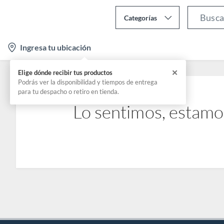
Categorías
l
Ingresa tu ubicación
o
c
✕
Elige dónde recibir tus productos
a
Podrás ver la disponibilidad y tiempos de entrega
para tu despacho o retiro en tienda.
t
Lo sentimos, estamo
i
o
n
-
i
c
o
n