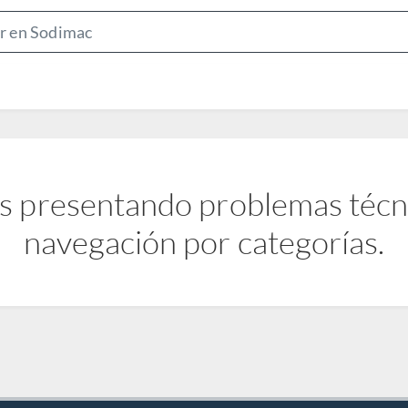
S
e
a
r
c
h
B
s presentando problemas técnic
a
r
navegación por categorías.