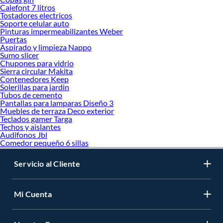
Calefont 7 litros
Tostadores electricos
Soporte celular auto
Pinturas impermeabilizantes Weber
Puertas
Aspirado y limpieza Nappo
Sumo slicer
Chupones para vidrio
Sierra circular Makita
Contenedores Keep
Solerillas para jardin
Tubos de cemento
Pantallas para lamparas Diseño 3
Muebles de terraza Deco exterior
Teclados gamer Targa
Techos y aislantes
Audifonos Jbl
Comedor pequeño 6 sillas
Servicio al Cliente
Mi Cuenta