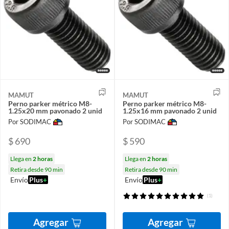
MAMUT
MAMUT
Perno parker métrico M8-
Perno parker métrico M8-
1.25x20 mm pavonado 2 unid
1.25x16 mm pavonado 2 unid
Por SODIMAC
Por SODIMAC
$ 690
$ 590
Llega en
2 horas
Llega en
2 horas
Retira desde 90 min
Retira desde 90 min
Envío
Plus
+
Envío
Plus
+
(1)
Agregar
Agregar