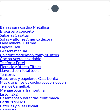
1
Barras para cortina Metalhsa
Broca para concreto
Sabanas Casatua
Sofas y sillones America decora
Lana mineral 100 mm
Lapices Deli
Grasera manual
Calefont mademsa vitality 10 litros
Cocina Acero inoxidable
Telefonia Entel
Ejercicio y fitness Fitnics
Llave stilson Total tools
Tensores
Basureros y papeleros Casa bonita
Mas utensilios de cocina Joseph joseph
Termos Camelbak
Menaje cocina Tramontina
Liston 2x2
Pasamanos y barandas Multimarca
Perfil 20x20x3
Baterias y pilas Dewalt
Copas gin