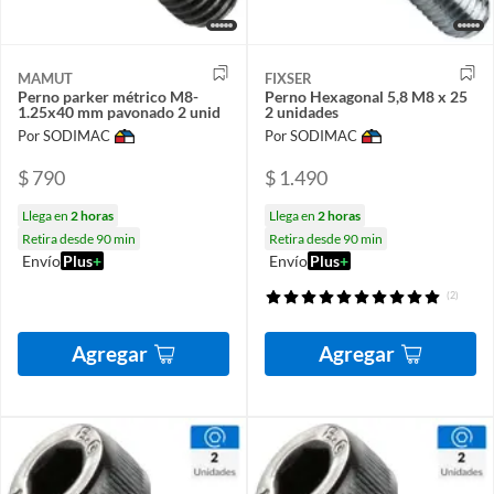
MAMUT
FIXSER
Perno parker métrico M8-
Perno Hexagonal 5,8 M8 x 25
1.25x40 mm pavonado 2 unid
2 unidades
Por SODIMAC
Por SODIMAC
$ 790
$ 1.490
Llega en
2 horas
Llega en
2 horas
Retira desde 90 min
Retira desde 90 min
Envío
Plus
+
Envío
Plus
+
(2)
Agregar
Agregar