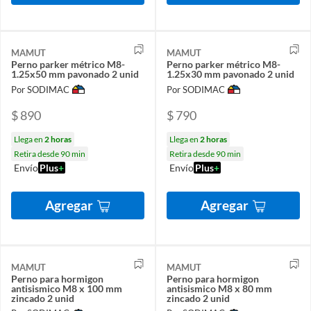
MAMUT
MAMUT
Perno parker métrico M8-
Perno parker métrico M8-
1.25x50 mm pavonado 2 unid
1.25x30 mm pavonado 2 unid
Por SODIMAC
Por SODIMAC
$ 890
$ 790
Llega en
2 horas
Llega en
2 horas
Retira desde 90 min
Retira desde 90 min
Envío
Plus
+
Envío
Plus
+
Agregar
Agregar
MAMUT
MAMUT
Perno para hormigon
Perno para hormigon
antisismico M8 x 100 mm
antisismico M8 x 80 mm
zincado 2 unid
zincado 2 unid