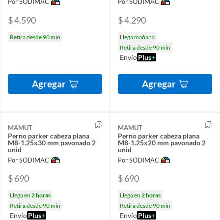
Por SODIMAC
Por SODIMAC
$ 4.590
$ 4.290
Retira desde 90 min
Llega mañana
Retira desde 90 min
Envío
Plus
+
Agregar
Agregar
MAMUT
MAMUT
Perno parker cabeza plana
Perno parker cabeza plana
M8-1.25x30 mm pavonado 2
M8-1.25x20 mm pavonado 2
unid
unid
Por SODIMAC
Por SODIMAC
$ 690
$ 690
Llega en
2 horas
Llega en
2 horas
Retira desde 90 min
Retira desde 90 min
Envío
Plus
+
Envío
Plus
+