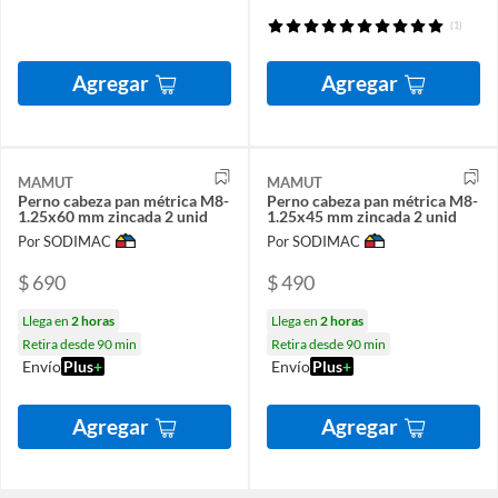
(1)
Agregar
Agregar
MAMUT
MAMUT
Perno cabeza pan métrica M8-
Perno cabeza pan métrica M8-
1.25x60 mm zincada 2 unid
1.25x45 mm zincada 2 unid
Por SODIMAC
Por SODIMAC
$ 690
$ 490
Llega en
2 horas
Llega en
2 horas
Retira desde 90 min
Retira desde 90 min
Envío
Plus
+
Envío
Plus
+
Agregar
Agregar