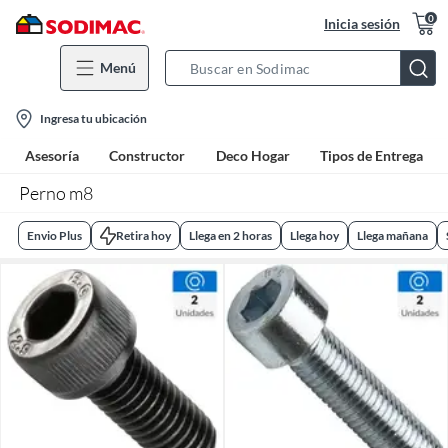
0
Inicia sesión
Menú
Search
Bar
location-
Ingresa tu ubicación
icon
Asesoría
Constructor
Deco Hogar
Tipos de Entrega
Perno m8
Envio Plus
Retira hoy
Llega en 2 horas
Llega hoy
Llega mañana