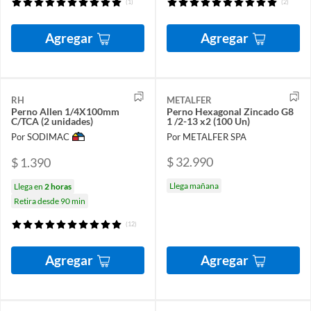
(1)
(2)
Agregar
Agregar
RH
METALFER
Perno Allen 1/4X100mm
Perno Hexagonal Zincado G8
C/TCA (2 unidades)
1 /2-13 x2 (100 Un)
Por SODIMAC
Por METALFER SPA
$ 32.990
$ 1.390
Llega mañana
Llega en
2 horas
Retira desde 90 min
(12)
Agregar
Agregar