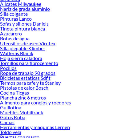
Alicates Milwaukee
Nariz de grada aluminio
Silla colgante
Pinturas Lanco
Sofas y sillones Daniels
Tineta pintura blanca
Azucarero
Botas de agua
Utensilios de aseo Virutex
Silla plegable Klimber
Wafleras Blanik
Hoja sierra caladora
Tornillos para fibrocemento
Pocillos
Ropa de trabajo 90 grados
Bicicletas estaticas Sdfit
Termos para cafe y te Stanley
Pistolas de calor Bosch
Cocina Ticgas
Plancha zinc 6 metros
Alimento para conejos y roedores
Guillotina
Muebles Mobilfrank
Gatos Koba
Camas
Herramientas y maquinas Lernen
Toldo vela
Puertas con marco