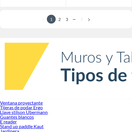
...
1
2
3
7
Ventana proyectante
Tijeras de podar Ergo
Llave stilson Ubermann
Guantes blancos
E reader
Stand up paddle Kaut
Jardinera