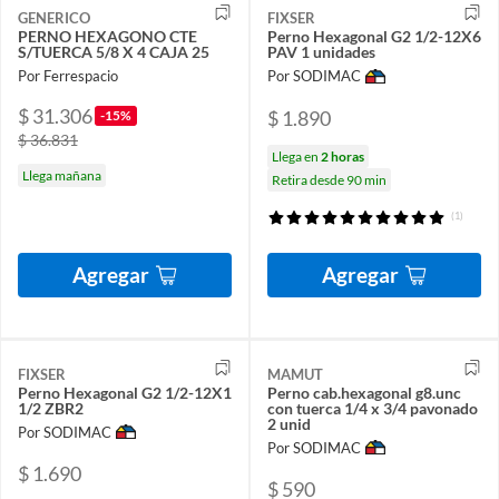
GENERICO
FIXSER
PERNO HEXAGONO CTE
Perno Hexagonal G2 1/2-12X6
S/TUERCA 5/8 X 4 CAJA 25
PAV 1 unidades
Por Ferrespacio
Por SODIMAC
$ 31.306
$ 1.890
-15%
$ 36.831
Llega en
2 horas
Llega mañana
Retira desde 90 min
(1)
Agregar
Agregar
FIXSER
MAMUT
Perno Hexagonal G2 1/2-12X1
Perno cab.hexagonal g8.unc
1/2 ZBR2
con tuerca 1/4 x 3/4 pavonado
2 unid
Por SODIMAC
Por SODIMAC
$ 1.690
$ 590