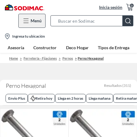
0
Inicia sesión
Menú
Search
Bar
location-
Ingresa tu ubicación
icon
Asesoría
Constructor
Deco Hogar
Tipos de Entrega
Home
Ferretería - Fijaciones
Pernos
Perno Hexagonal
Perno Hexagonal
Resultados
(
311
)
Envio Plus
Retira hoy
Llega en 2 horas
Llega mañana
Retira maña