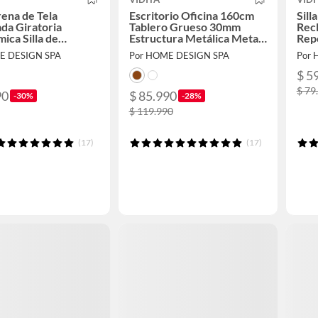
rena de Tela
Escritorio Oficina 160cm
Sil
da Giratoria
Tablero Grueso 30mm
Recl
ica Silla de
Estructura Metálica Metal
Rep
rio Oficina
Madera
E DESIGN SPA
Por HOME DESIGN SPA
Por 
$ 5
$ 79
90
$ 85.990
-30%
-28%
$ 119.990
(17)
(17)