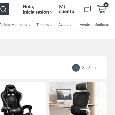
0
Hola
,
Mi
cuenta
Inicia sesión
Tarjetas y cuentas
Tiendas
Ayuda
Vende en Sodimac
1
2
3