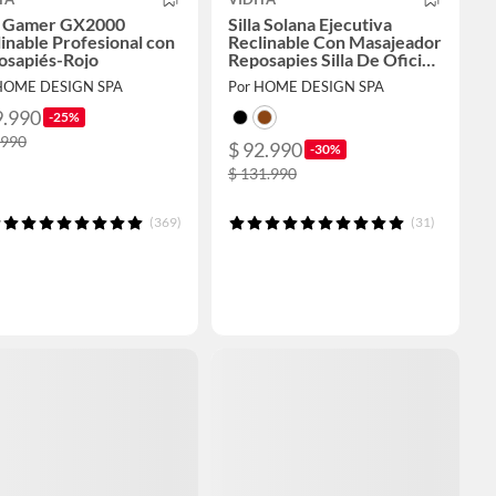
la Gamer GX2000
Silla Solana Ejecutiva
inable Profesional con
Reclinable Con Masajeador
osapiés-Rojo
Reposapies Silla De Oficina
Cuero Giratorio-
HOME DESIGN SPA
Por HOME DESIGN SPA
9.990
-25%
.990
$ 92.990
-30%
$ 131.990
(369)
(31)