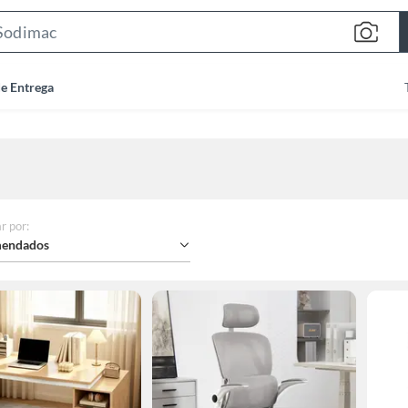
Search
Bar
de Entrega
r por
:
endados