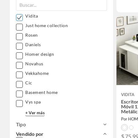
Vidita
Just home collection
Rosen
Daniels
Homer design
Novahus
Vekkahome
Cic
Basement home
VIDITA
Escrito
Vys spa
Móvil 
Metálic
+ Ver más
Por HOM
Tipo
Vendido por
$ 75.99