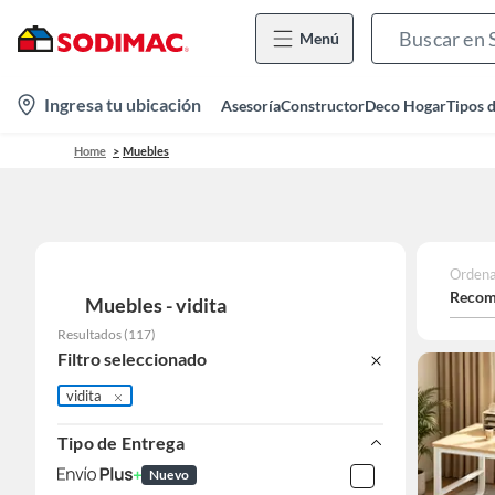
Menú
location-
Ingresa tu ubicación
Asesoría
Constructor
Deco Hogar
Tipos 
icon
Home
Muebles
Ordena
Recom
Muebles - vidita
Resultados
(
117
)
Filtro seleccionado
vidita
Tipo de Entrega
Nuevo