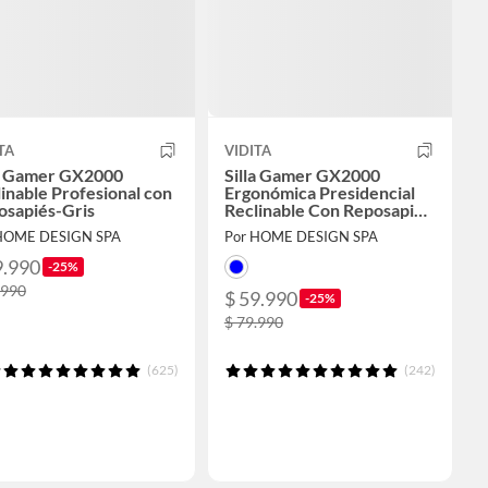
TA
VIDITA
la Gamer GX2000
Silla Gamer GX2000
inable Profesional con
Ergonómica Presidencial
osapiés-Gris
Reclinable Con Reposapiés
Videojuego Pc Profesional
HOME DESIGN SPA
Por HOME DESIGN SPA
9.990
-25%
.990
$ 59.990
-25%
$ 79.990
(625)
(242)