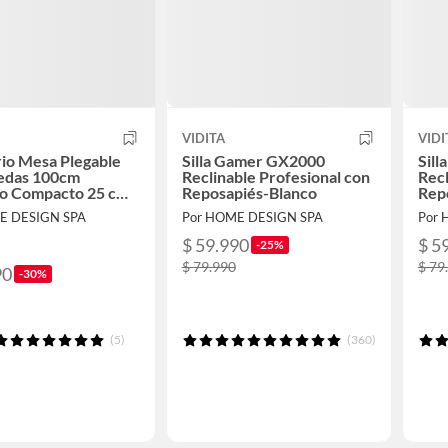
VIDITA
VIDI
rio Mesa Plegable
Silla Gamer GX2000
Sil
edas 100cm
Reclinable Profesional con
Recl
so Compacto 25 cm
Reposapiés-Blanco
Rep
 en 10 Segundos
E DESIGN SPA
Por HOME DESIGN SPA
Por 
$ 59.990
$ 5
-25%
$ 79.990
$ 79
90
-30%
(5)
(360)