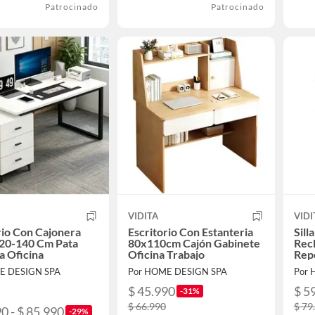
Patrocinado
Patrocinado
VIDITA
VIDI
rio Con Cajonera
Escritorio Con Estanteria
Sil
120-140 Cm Pata
80x110cm Cajón Gabinete
Recl
a Oficina
Oficina Trabajo
Rep
E DESIGN SPA
Por HOME DESIGN SPA
Por 
$ 45.990
$ 5
-31%
$ 66.990
$ 79
0 - $ 85.990
-29%