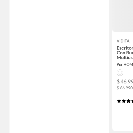
VIDITA
Escrito
Con Ru
Multiu
Plegado
Por HOM
$ 46.9
$ 66.990