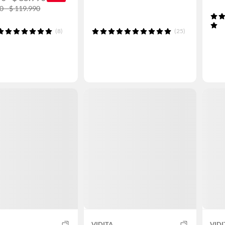
0 - $ 119.990
(8)
(25)
VIDITA
VIDI