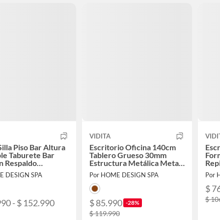
VIDITA
VIDI
illa Piso Bar Altura
Escritorio Oficina 140cm
Escr
le Taburete Bar
Tablero Grueso 30mm
For
n Respaldo
Estructura Metálica Metal
Rep
ado
Madera
E DESIGN SPA
Por HOME DESIGN SPA
Por 
$ 7
$ 10
990 - $ 152.990
$ 85.990
-28%
$ 119.990