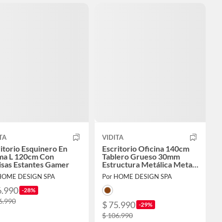
TA
VIDITA
itorio Esquinero En
Escritorio Oficina 140cm
ma L 120cm Con
Tablero Grueso 30mm
isas Estantes Gamer
Estructura Metálica Metal
Madera
HOME DESIGN SPA
Por HOME DESIGN SPA
6.990
-28%
6.990
$ 75.990
-29%
$ 106.990