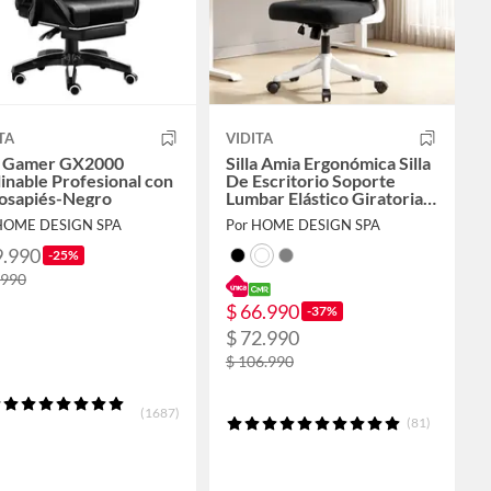
TA
VIDITA
la Gamer GX2000
Silla Amia Ergonómica Silla
inable Profesional con
De Escritorio Soporte
osapiés-Negro
Lumbar Elástico Giratoria
Oficina
HOME DESIGN SPA
Por HOME DESIGN SPA
9.990
-25%
.990
$ 66.990
-37%
$ 72.990
$ 106.990
(1687)
(81)