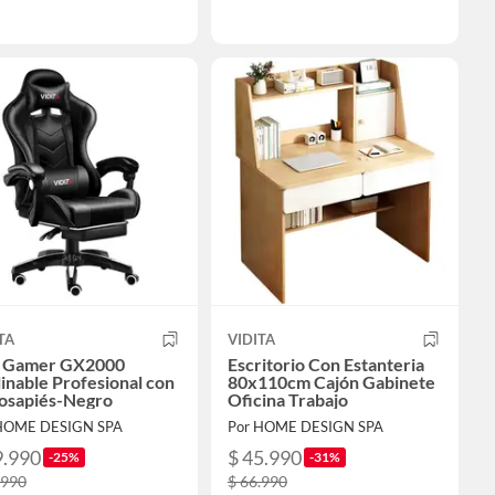
TA
VIDITA
la Gamer GX2000
Escritorio Con Estanteria
inable Profesional con
80x110cm Cajón Gabinete
osapiés-Negro
Oficina Trabajo
HOME DESIGN SPA
Por HOME DESIGN SPA
9.990
$ 45.990
-25%
-31%
.990
$ 66.990