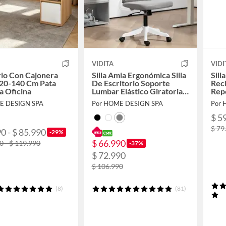
VIDITA
VIDI
rio Con Cajonera
Silla Amia Ergonómica Silla
Sil
120-140 Cm Pata
De Escritorio Soporte
Recl
a Oficina
Lumbar Elástico Giratoria
Rep
Oficina
E DESIGN SPA
Por HOME DESIGN SPA
Por 
$ 5
$ 79
0 - $ 85.990
-29%
$ 66.990
0 - $ 119.990
-37%
$ 72.990
$ 106.990
(8)
(81)