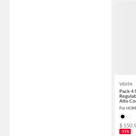
VIDITA
Pack 4 S
Regulab
Alto Co
Acolch
Por HOM
$ 150.
-31%