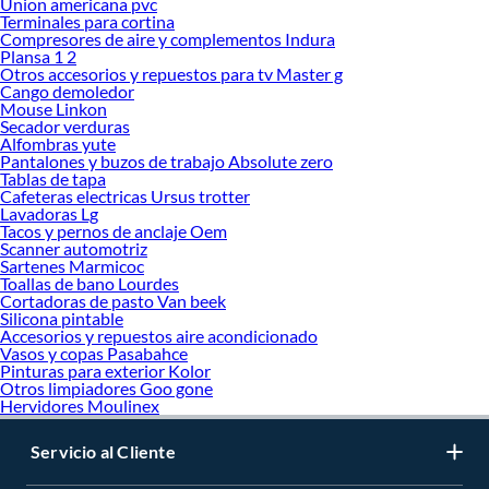
Union americana pvc
Terminales para cortina
Compresores de aire y complementos Indura
Plansa 1 2
Otros accesorios y repuestos para tv Master g
Cango demoledor
Mouse Linkon
Secador verduras
Alfombras yute
Pantalones y buzos de trabajo Absolute zero
Tablas de tapa
Cafeteras electricas Ursus trotter
Lavadoras Lg
Tacos y pernos de anclaje Oem
Scanner automotriz
Sartenes Marmicoc
Toallas de bano Lourdes
Cortadoras de pasto Van beek
Silicona pintable
Accesorios y repuestos aire acondicionado
Vasos y copas Pasabahce
Pinturas para exterior Kolor
Otros limpiadores Goo gone
Hervidores Moulinex
Servicio al Cliente