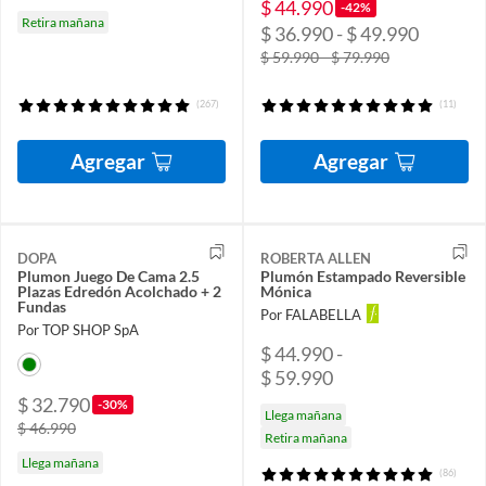
$ 44.990
-42%
Retira mañana
$ 36.990 - $ 49.990
$ 59.990 - $ 79.990
(267)
(11)
Agregar
Agregar
DOPA
ROBERTA ALLEN
Plumon Juego De Cama 2.5
Plumón Estampado Reversible
Plazas Edredón Acolchado + 2
Mónica
Fundas
Por FALABELLA
Por TOP SHOP SpA
$ 44.990 -
$ 59.990
$ 32.790
-30%
Llega mañana
$ 46.990
Retira mañana
Llega mañana
(86)