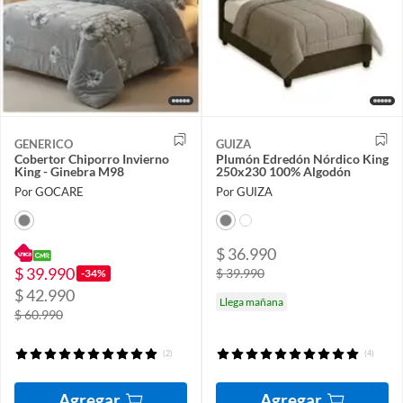
GENERICO
GUIZA
Cobertor Chiporro Invierno
Plumón Edredón Nórdico King
King - Ginebra M98
250x230 100% Algodón
Por GOCARE
Por GUIZA
$ 36.990
$ 39.990
$ 39.990
-34%
$ 42.990
Llega mañana
$ 60.990
(2)
(4)
Agregar
Agregar