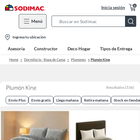
0
Inicia sesión
Menú
Search
Bar
location-
Ingresa tu ubicación
icon
Asesoría
Constructor
Deco Hogar
Tipos de Entrega
Home
Dormitorio - Ropa de Cama
Plumones
Plumón King
Plumón King
Resultados
(
536
)
Envio Plus
Envío gratis
Llega mañana
Retira mañana
Stock en tienda