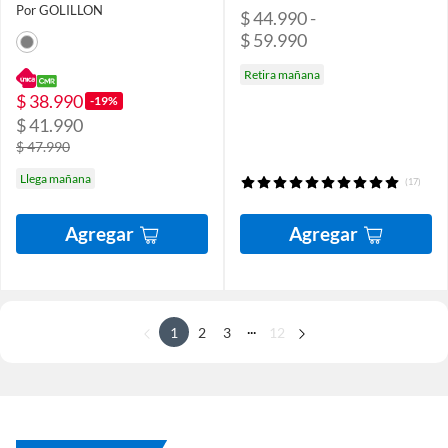
Por GOLILLON
$ 44.990 -
$ 59.990
Retira mañana
$ 38.990
-19%
$ 41.990
$ 47.990
Llega mañana
(17)
Agregar
Agregar
...
1
2
3
12