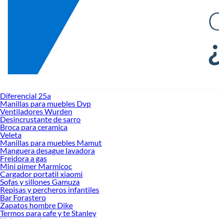
Diferencial 25a
Manillas para muebles Dvp
Ventiladores Wurden
Desincrustante de sarro
Broca para ceramica
Veleta
Manillas para muebles Mamut
Manguera desague lavadora
Freidora a gas
Mini pimer Marmicoc
Cargador portatil xiaomi
Sofas y sillones Gamuza
Repisas y percheros infantiles
Bar Forastero
Zapatos hombre Dike
Termos para cafe y te Stanley