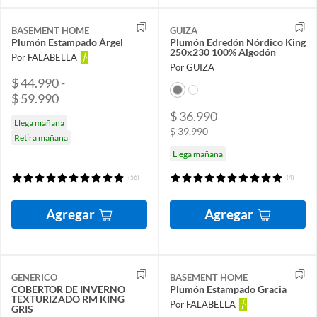
BASEMENT HOME
GUIZA
Plumón Estampado Árgel
Plumón Edredón Nórdico King
250x230 100% Algodón
Por FALABELLA
Por GUIZA
$ 44.990 -
$ 59.990
$ 36.990
Llega mañana
$ 39.990
Retira mañana
Llega mañana
(56)
(4)
Agregar
Agregar
GENERICO
BASEMENT HOME
COBERTOR DE INVERNO
Plumón Estampado Gracia
TEXTURIZADO RM KING
Por FALABELLA
GRIS