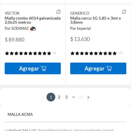
VECTOR
GENERICO
Malla rombo 6014 galvanizada
Malla cerco 1G 1,85 x 3mt x
2.0x25 metros
3,8mm
Por SODIMAC
Por Imperial
$ 13.630
$ 89.880
(6)
(11)
Agregar
Agregar
...
1
2
3
21
MALLA ACMA
La
Malla ACMA C-92
, disponible en Sodimac, se ha consolidado como el