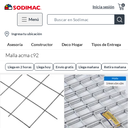
0
Inicia sesión
Menú
Search
Bar
location-
Ingresa tu ubicación
icon
Asesoría
Constructor
Deco Hogar
Tipos de Entrega
Malla acma c92
Llega en 2 horas
Llega hoy
Envío gratis
Llega mañana
Retira mañana