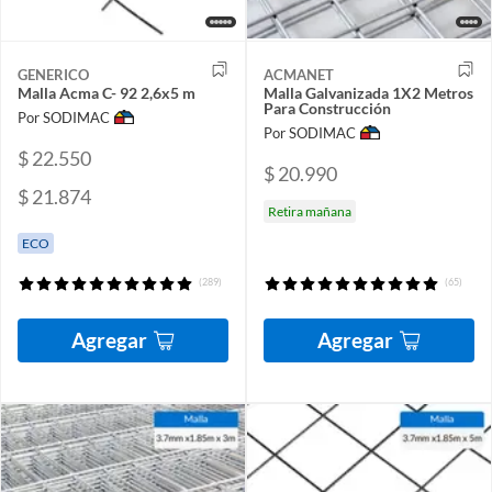
GENERICO
ACMANET
Malla Acma C- 92 2,6x5 m
Malla Galvanizada 1X2 Metros
Para Construcción
Por SODIMAC
Por SODIMAC
$ 22.550
$ 20.990
$ 21.874
Retira mañana
ECO
(289)
(65)
Agregar
Agregar