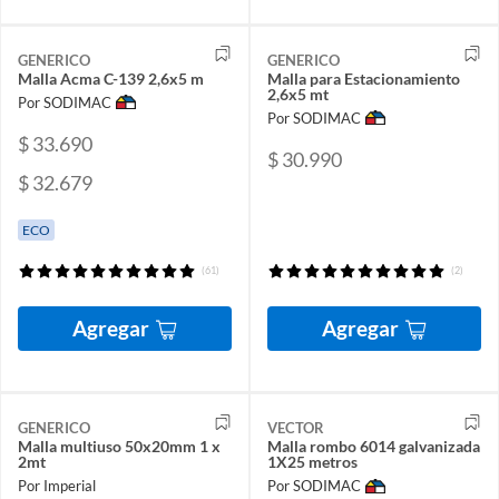
GENERICO
GENERICO
Malla Acma C-139 2,6x5 m
Malla para Estacionamiento
2,6x5 mt
Por SODIMAC
Por SODIMAC
$ 33.690
$ 30.990
$ 32.679
ECO
(61)
(2)
Agregar
Agregar
GENERICO
VECTOR
Malla multiuso 50x20mm 1 x
Malla rombo 6014 galvanizada
2mt
1X25 metros
Por Imperial
Por SODIMAC