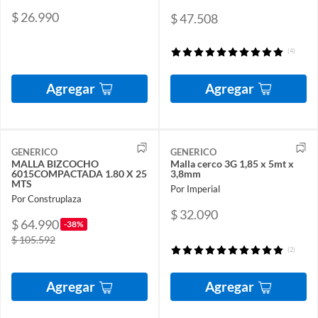
$ 26.990
$ 47.508
(4)
Agregar
Agregar
GENERICO
GENERICO
MALLA BIZCOCHO
Malla cerco 3G 1,85 x 5mt x
6015COMPACTADA 1.80 X 25
3,8mm
MTS
Por Imperial
Por Construplaza
$ 32.090
$ 64.990
-38%
$ 105.592
(2)
Agregar
Agregar