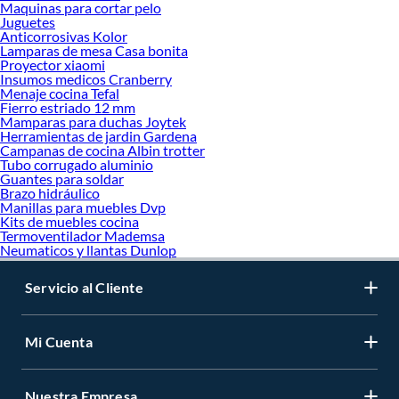
Maquinas para cortar pelo
Juguetes
Anticorrosivas Kolor
Lamparas de mesa Casa bonita
Proyector xiaomi
Insumos medicos Cranberry
Menaje cocina Tefal
Fierro estriado 12 mm
Mamparas para duchas Joytek
Herramientas de jardin Gardena
Campanas de cocina Albin trotter
Tubo corrugado aluminio
Guantes para soldar
Brazo hidráulico
Manillas para muebles Dvp
Kits de muebles cocina
Termoventilador Mademsa
Neumaticos y llantas Dunlop
Servicio al Cliente
Mi Cuenta
Nuestra Empresa