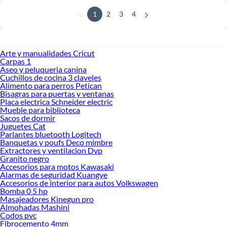
1
2
3
4
Arte y manualidades Cricut
Carpas 1
Aseo y peluqueria canina
Cuchillos de cocina 3 claveles
Alimento para perros Petican
Bisagras para puertas y ventanas
Placa electrica Schneider electric
Mueble para biblioteca
Sacos de dormir
Juguetes Cat
Parlantes bluetooth Logitech
Banquetas y poufs Deco mimbre
Extractores y ventilacion Dvp
Granito negro
Accesorios para motos Kawasaki
Alarmas de seguridad Kuangye
Accesorios de interior para autos Volkswagen
Bomba 0 5 hp
Masajeadores Kinegun pro
Almohadas Mashini
Codos pvc
Fibrocemento 4mm