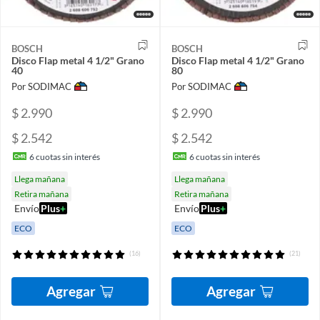
BOSCH
BOSCH
Disco Flap metal 4 1/2" Grano
Disco Flap metal 4 1/2" Grano
40
80
Por SODIMAC
Por SODIMAC
$ 2.990
$ 2.990
$ 2.542
$ 2.542
6
cuotas sin interés
6
cuotas sin interés
Llega mañana
Llega mañana
Retira mañana
Retira mañana
Envío
Plus
+
Envío
Plus
+
ECO
ECO
(16)
(21)
Agregar
Agregar