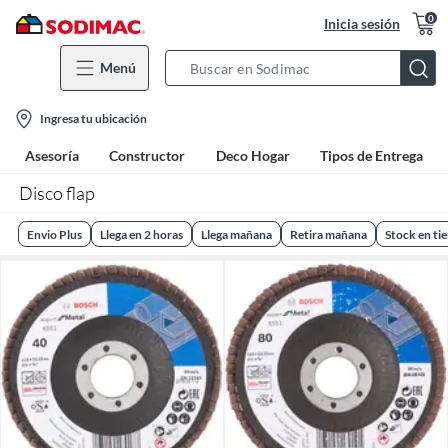
0
Inicia sesión
Menú
Search
Bar
location-
Ingresa tu ubicación
icon
Asesoría
Constructor
Deco Hogar
Tipos de Entrega
Disco flap
Envio Plus
Llega en 2 horas
Llega mañana
Retira mañana
Stock en ti