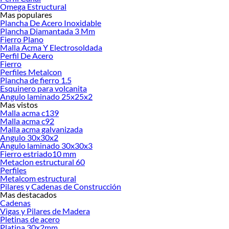
Omega Estructural
Mas populares
Plancha De Acero Inoxidable
Plancha Diamantada 3 Mm
Fierro Plano
Malla Acma Y Electrosoldada
Perfil De Acero
Fierro
Perfiles Metalcon
Plancha de fierro 1.5
Esquinero para volcanita
Angulo laminado 25x25x2
Mas vistos
Malla acma c139
Malla acma c92
Malla acma galvanizada
Angulo 30x30x2
Ángulo laminado 30x30x3
Fierro estriado10 mm
Metaclon estructural 60
Perfiles
Metalcom estructural
Pilares y Cadenas de Construcción
Mas destacados
Cadenas
Vigas y Pilares de Madera
Pletinas de acero
Platina 30x2mm