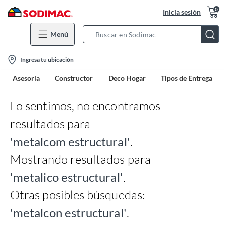
0
Inicia sesión
Menú
Search
Bar
location-
Ingresa tu ubicación
icon
Asesoría
Constructor
Deco Hogar
Tipos de Entrega
Lo sentimos, no encontramos
resultados para
'metalcom estructural'
.
Mostrando resultados para
'metalico estructural'
.
Otras posibles búsquedas:
'metalcon estructural'
.