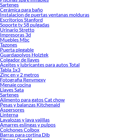
metros, con un espesor de barras de 5,6 mm y separación de 20x20 cm, aunque
Sartenes
pueden variar según el proveedor y uso específico.
Cerámica para baño
Instalacion de puertas ventanas molduras
Una de las principales ventajas de la
malla acma C139
es su capacidad para
Escritorios Stanford
mejorar el tiempo de ejecución en obra. Al venir preformada y soldada, se instala
Soporte tv 58 pulgadas
Urinario Stretto
con rapidez, disminuyendo el trabajo manual y aumentando la eficiencia de la
Impresoras 3d
obra gruesa. Además, su uso contribuye a una mejor calidad del hormigón
Muebles Mbc
armado, reduciendo errores de cálculo, variaciones de posición y asegurando
Tazones
una distribución homogénea del refuerzo a lo largo de toda la superficie.
Puerta plegable
Guardapolvos Holztek
En Sodimac puedes encontrar mallas acma como la C139, con certificación de
Colgador de llaves
calidad y cumplimiento de las normativas chilenas e internacionales para su uso
Aceites y lubricantes para autos Total
Tabla 1x3
en construcción. Estas mallas son fabricadas en acero nervado, lo que garantiza
Zinc en v 2 metros
una alta adherencia con el hormigón, mejorando la capacidad de carga de la
Fotografia Renvmexy
estructura y la resistencia a tensiones internas. Son ideales tanto para proyectos
Menaje cocina
residenciales como industriales, y su versatilidad permite su uso en radieres,
Llaves Sata
Sartenes
plateas, losas de entrepiso, pavimentos exteriores y estructuras prefabricadas.
Alimento para gatos Cat chow
El uso de la
malla acma C139
también ayuda a controlar el proceso de retracción
Pesas y balanzas Kitchenaid
Aspersores
del hormigón durante el fraguado, evitando la formación de fisuras y mejorando
Linterna
la vida útil de la obra. Asimismo, su peso liviano y su formato plano permiten un
Lavalozas y lava vajillas
fácil transporte y manipulación en faenas, optimizando el trabajo en terreno sin
Amarres eslingas y pulpos
comprometer la seguridad ni la resistencia estructural.
Colchones Colbox
Barras para cortina Dib
Al momento de instalar una malla acma, es importante asegurar su correcta
Fitness Overfit