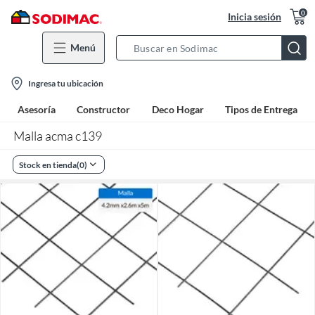
0
Inicia sesión
Menú
Search
Bar
location-
Ingresa tu ubicación
icon
Asesoría
Constructor
Deco Hogar
Tipos de Entrega
Malla acma c139
Stock en tienda
(
0
)