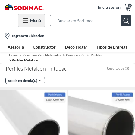
0
Inicia sesión
Menú
Search
Bar
location-
Ingresa tu ubicación
icon
Asesoría
Constructor
Deco Hogar
Tipos de Entrega
Home
Construcción - Materiales de Construcción
Perfiles
Perfiles Metalcon
Perfiles Metalcon - intupac
Resultados
(
3
)
Stock en tienda
(
0
)