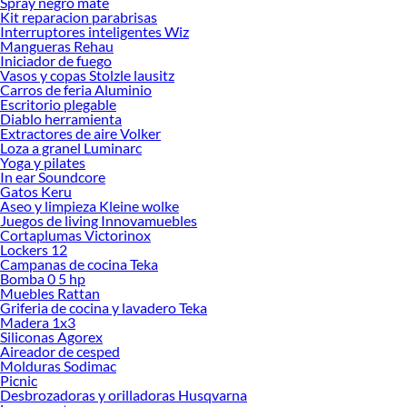
Spray negro mate
Encuentra todo lo necesario para tus proyectos de renovación y decoración.
Kit reparacion parabrisas
¡Visítanos y haz tus ideas realidad!
Interruptores inteligentes Wiz
Mangueras Rehau
Iniciador de fuego
Vasos y copas Stolzle lausitz
Carros de feria Aluminio
Escritorio plegable
Diablo herramienta
Extractores de aire Volker
Loza a granel Luminarc
Yoga y pilates
In ear Soundcore
Gatos Keru
Aseo y limpieza Kleine wolke
Juegos de living Innovamuebles
Cortaplumas Victorinox
Lockers 12
Campanas de cocina Teka
Bomba 0 5 hp
Muebles Rattan
Griferia de cocina y lavadero Teka
Madera 1x3
Siliconas Agorex
Aireador de cesped
Molduras Sodimac
Picnic
Desbrozadoras y orilladoras Husqvarna