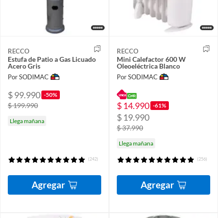
RECCO
RECCO
Estufa de Patio a Gas Licuado
Mini Calefactor 600 W
Acero Gris
Oleoeléctrica Blanco
Por SODIMAC
Por SODIMAC
$ 99.990
-50%
$ 14.990
$ 199.990
-61%
$ 19.990
Llega mañana
$ 37.990
Llega mañana
(242)
(256)
Agregar
Agregar