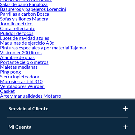
Salas de bano Fanaloza
Basureros y papeleros Lorenzini
Parrillas a carbon Bosca
Sofas y sillones Madera
Tornillo metrico
Cinta reflectante
Pulidor de focos
Luces de navidad azules
Maquinas de ejercicio A3d
Pinturas especiales y por material Tajamar
Visicooler 200 litros
Alambre de puas
Portante cielo 6 metros
Maletas medianas
Ping pong
Sierra ingleteadora
Motosierra stihl 310
Ventiladores Wurden
Gasket
Arte y manualidades Motarro
Servicio al Cliente
Mi Cuenta