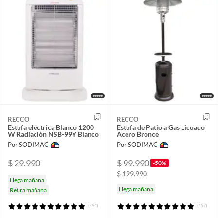
RECCO
RECCO
Estufa eléctrica Blanco 1200
Estufa de Patio a Gas Licuado
W Radiación NSB-99Y Blanco
Acero Bronce
Por SODIMAC
Por SODIMAC
$ 29.990
$ 99.990
-50%
$ 199.990
Llega mañana
Llega mañana
Retira mañana
(494)
(157)