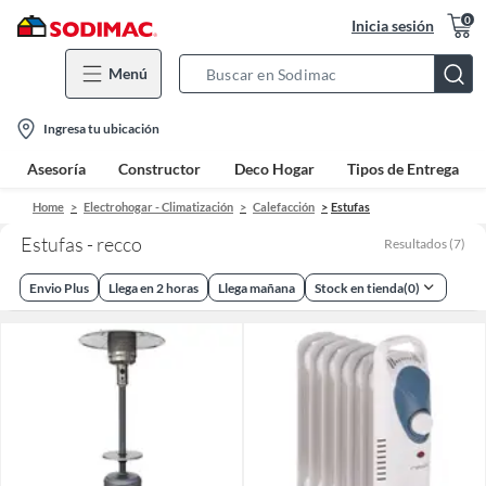
0
Inicia sesión
Menú
Search
Bar
location-
Ingresa tu ubicación
icon
Asesoría
Constructor
Deco Hogar
Tipos de Entrega
Home
Electrohogar - Climatización
Calefacción
Estufas
Estufas - recco
Resultados
(
7
)
Envio Plus
Llega en 2 horas
Llega mañana
Stock en tienda
(
0
)